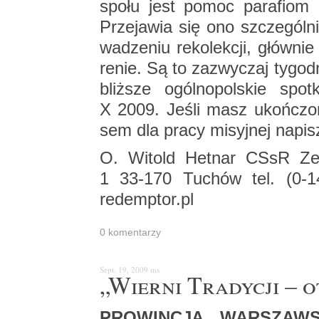
spo­łu jest pomoc pa­ra­fiom k
Prze­ja­wia się ono szcze­gól­nie
wa­dze­niu re­ko­lek­cji, głów­ni
re­nie. Są to za­zwy­czaj ty­go­d
bliż­sze ogól­no­pol­skie spo
X 2009. Jeśli masz ukoń­czo­n
sem dla pracy mi­syj­nej na­pi
O. Wi­told Het­nar CSsR Ze­
1 33-170 Tu­chów tel. (0-
redemptor.​pl
0 ko­men­ta­rzy
Sept. 19, 2009
ms
„Wier­ni Tra­dy­cji –
PRO­WIN­CJA WAR­SZAW­