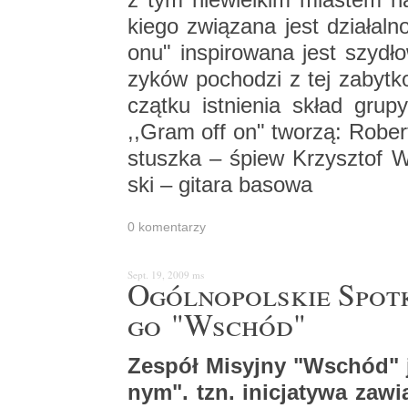
kie­go zwią­za­na jest dzia­ła
onu" in­spi­ro­wa­na jest szy­dł
zy­ków po­cho­dzi z tej za­byt­k
cząt­ku ist­nie­nia skład gru
,,Gram off on" two­rzą: Ro­bert 
stusz­ka – śpiew Krzysz­tof Wi
ski – gi­ta­ra ba­so­wa
0 ko­men­ta­rzy
Sept. 19, 2009
ms
Ogól­no­pol­skie Spo­tk
go "Wschód"
Ze­spół Mi­syj­ny "Wschód" j
nym". tzn. ini­cja­ty­wa za­wią