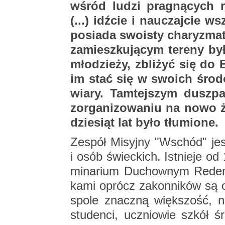
wśród ludzi pra­gną­cych re­
(...) idź­cie i na­uczaj­cie ws
po­sia­da swo­isty cha­ry­zma
za­miesz­ku­ją­cym te­re­ny b
mło­dzie­ży, zbli­żyć się d
im stać się w swo­ich śro­do
wiary. Tam­tej­szym dusz­pa
zor­ga­ni­zo­wa­niu na nowo ży
dzie­siąt lat było tłu­mio­ne.
Ze­spół Mi­syj­ny "Wschód" jes
i osób świec­kich. Ist­nie­je 
mi­na­rium Du­chow­nym Re­dem
ka­mi oprócz za­kon­ni­ków są 
spo­le znacz­ną więk­szość, np. n
stu­den­ci, ucznio­wie szkół ś