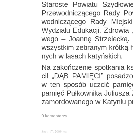
Sta­ro­stę Po­wia­tu Szy­dło­wie
Prze­wod­ni­czą­ce­go Rady Po­
wod­ni­czą­ce­go Rady Miej­sk
Wy­dzia­łu Edu­ka­cji, Zdro­wia ,
we­go – Jo­an­nę Strze­lec­ką. 
wszyst­kim ze­bra­nym krót­ką hi­
nych w la­sach ka­tyń­skich.
Na za­koń­cze­nie spo­tka­nia k
cił „DĄB PA­MIĘ­CI” po­sa­dzo
w ten spo­sób uczcić pa­mięć 
pa­mięć Puł­kow­ni­ka Ju­liu­sza
za­mor­do­wa­ne­go w Ka­ty­ni
0 ko­men­ta­rzy
Sept. 17, 2009
ms