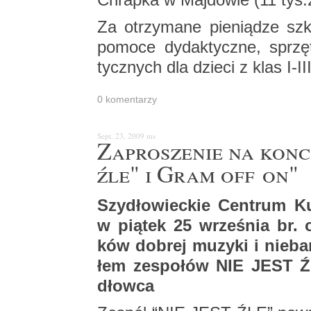
Za otrzy­ma­ne pie­nią­dze szko
po­mo­ce dy­dak­tycz­ne, sprzęt
tycz­nych dla dzie­ci z klas I-III
0 ko­men­ta­rzy
Sept. 23, 2009
ms
Za­pro­sze­nie na kon­
źle" i Gram off on"
Szy­dło­wiec­kie Cen­trum Ku
w pią­tek 25 wrze­śnia br. 
ków do­brej mu­zy­ki i nie­ba
łem ze­spo­łów NIE JEST 
dłow­ca