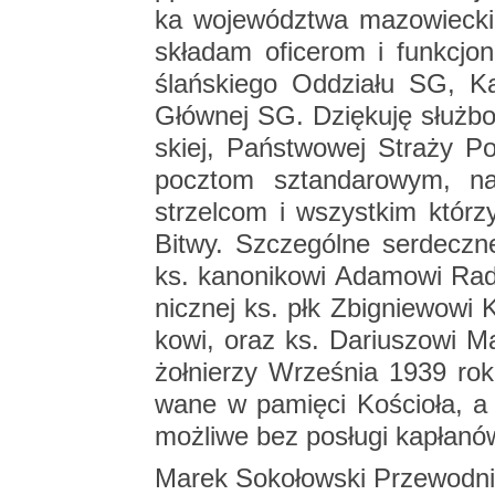
ka wo­je­wódz­twa ma­zo­wiec­ki
skła­dam ofi­ce­rom i funk­cjo
ślań­skie­go Od­dzia­łu SG, K
Głów­nej SG. Dzię­ku­ję służ­bom
skiej, Pań­stwo­wej Stra­ży Po
pocz­tom sztan­da­ro­wym, na
strzel­com i wszyst­kim któ­rz
Bitwy. Szcze­gól­ne ser­decz­n
ks. ka­no­ni­ko­wi Ada­mo­wi Ra­d
nicz­nej ks. płk Zbi­gnie­wo­wi K
ko­wi, oraz ks. Da­riu­szo­wi Ma­
żoł­nie­rzy Wrze­śnia 1939 rok
wa­ne w pa­mię­ci Ko­ścio­ła, 
moż­li­we bez po­słu­gi ka­pła­n
Marek So­ko­łow­ski Prze­wod­ni