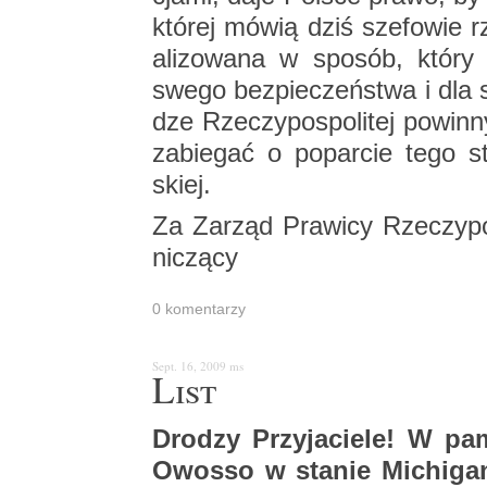
któ­rej mówią dziś sze­fo­wie
ali­zo­wa­na w spo­sób, który 
swego bez­pie­czeń­stwa i dla 
dze Rze­czy­po­spo­li­tej po­win
za­bie­gać o po­par­cie tego sta
skiej.
Za Za­rząd Pra­wi­cy Rze­czy­po
ni­czą­cy
0 ko­men­ta­rzy
Sept. 16, 2009
ms
List
Dro­dzy Przy­ja­cie­le! W p
Owos­so w sta­nie Mi­chi­gan 