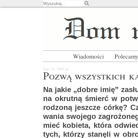
Wiadomości
Polecam
Sept. 25, 2009
ms
Pozwą wszyst­kich ka­
Na jakie „dobre imię” za­słu­
na okrut­ną śmierć w po­tw
ro­dzo­ną jesz­cze córkę? Czy
wa­nia swo­je­go za­gro­żo­
mieć ko­bie­ta, która od­wie­
tych, któ­rzy sta­nę­li w obro