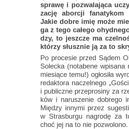
spra­wę i po­zwa­la­ją­ca uczy
za­cję abor­cji fa­na­ty­kom
Jakie dobre imię może mieć
ga z tego ca­łe­go ohyd­ne­go
dzy, to jesz­cze ma czel­noś
któ­rzy słusz­nie ją za to skry
Po pro­ce­sie przed Sądem Ok
So­lec­ka (no­ta­be­ne wpi­sa­n
mie­sią­ce temu!) ogło­si­ła wyr
re­dak­to­ra na­czel­ne­go „Go­śc
i pu­blicz­ne prze­pro­si­ny za r
ków i na­ru­sze­nie do­bre­go i
Mię­dzy in­ny­mi przez su­ge­sti
w Stras­bur­gu na­gro­dę za t
choć jej na to nie po­zwo­lo­no.