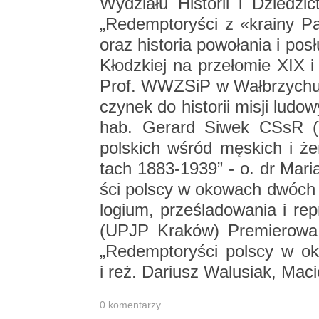
Wy­dzia­łu Hi­sto­rii i Dzie­dz
„Re­demp­to­ry­ści z «kra­iny 
oraz hi­sto­ria po­wo­ła­nia i po
Kłodz­kiej na prze­ło­mie XIX i
Prof. WWZ­SiP w Wał­brzy­chu „
czy­nek do hi­sto­rii misji lu­do
hab. Ge­rard Siwek CSsR (Tu­
pol­skich wśród mę­skich i że
tach 1883-1939” - o. dr Ma­r
ści pol­scy w oko­wach dwóch to
lo­gium, prze­śla­do­wa­nia i re
(UPJP Kra­ków) Pre­mie­ro­wa p
„Re­demp­to­ry­ści pol­scy w ok
i reż. Da­riusz Wa­lu­siak, Ma
0 ko­men­ta­rzy