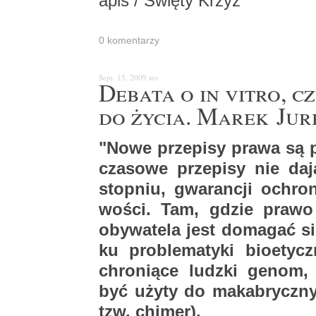
apis / Świę­ty Krzyż
0 ko­men­ta­rzy
Sept. 15, 2009
ms
De­ba­ta o in vitro, c
do życia. Marek Jur
"Nowe prze­pi­sy prawa są p
cza­so­we prze­pi­sy nie d
stop­niu, gwa­ran­cji ochro­
wo­ści. Tam, gdzie prawo ist
oby­wa­te­la jest do­ma­gać s
ku pro­ble­ma­ty­ki bio­etyc
chro­nią­ce ludz­ki genom, 
być użyty do ma­ka­brycz­nyc
tzw. chi­mer).