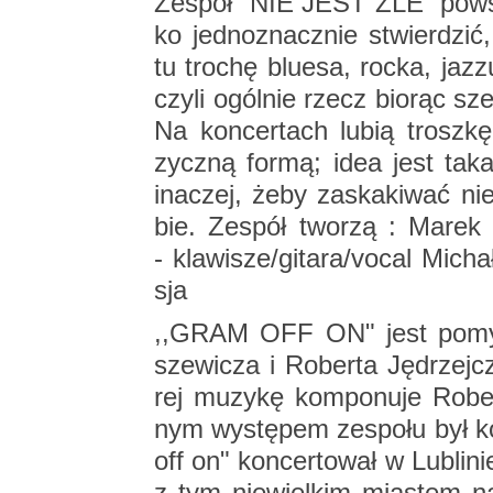
Ze­spół “NIE JEST ŹLE” po­wst
ko jed­no­znacz­nie stwier­dzić,
tu tro­chę blu­esa, rocka, jazzu
czyli ogól­nie rzecz bio­rąc sze­
Na kon­cer­tach lubią trosz­kę
zycz­ną formą; idea jest ta
ina­czej, żeby za­ska­ki­wać ni
bie. Ze­spół two­rzą : Marek S
- kla­wi­sze/gi­ta­ra/vocal Mi­c
sja
,,GRAM OFF ON" jest po­my­
sze­wi­cza i Ro­ber­ta Ję­drzej­
rej mu­zy­kę kom­po­nu­je Ro­b
nym wy­stę­pem ze­spo­łu był k
off on" kon­cer­to­wał w Lu­bli­n
z tym nie­wiel­kim mia­stem na