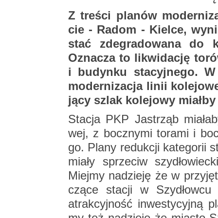
Z tre­ści pla­nów mo­der­ni­za
cie - Radom - Kiel­ce, wy­ni
stać zde­gra­do­wa­na do ka­
Ozna­cza to li­kwi­da­cję tor
i bu­dyn­ku sta­cyj­ne­go. 
mo­der­ni­za­cja linii ko­le­jo
ją­cy szlak ko­le­jo­wy miał­by z
Sta­cja PKP Ja­strząb mia­ła­by 
wej, z bocz­ny­mi to­ra­mi i bocz
go. Plany re­duk­cji ka­te­go­rii 
mia­ły sprze­ciw szy­dło­wiec­
Miej­my na­dzie­ję że w przy­ję­t
czą­ce sta­cji w Szy­dłow­cu 
atrak­cyj­ność in­we­sty­cyj­ną p
my też na­dzie­ję że mia­sto Sz