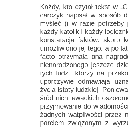
Każdy, kto czy­tał tekst w „G
car­czyk na­pi­sał w spo­sób de­
my­śleć (i w razie po­trze­by p
każdy ka­to­lik i każdy lo­gicz­n
kon­sta­ta­cja fak­tów: skoro ko
umoż­li­wio­no jej tego, a po la­
facto otrzy­ma­ła ona na­gro­
nie­na­ro­dzo­ne­go jesz­cze dz
tych ludzi, któ­rzy na prze­k
upo­rczy­wie od­ma­wia­ją uzn
życia isto­ty ludz­kiej. Po­nie­
śród nich le­wac­kich oszo­ło­m
przyj­mo­wa­nie do wia­do­mo­ści
żad­nych wąt­pli­wo­ści przez
par­ciem zwią­za­nym z wy­rzu­