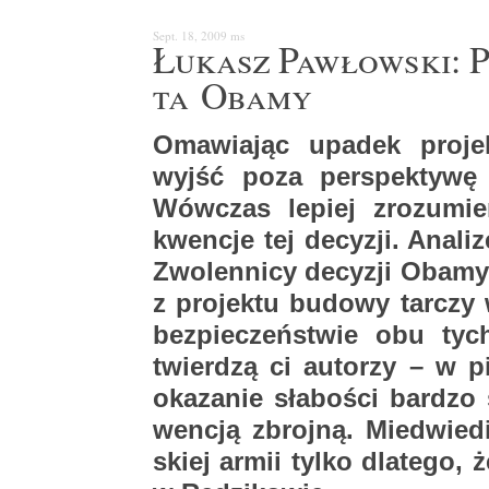
Sept. 18, 2009
ms
Łu­kasz Paw­łow­ski: P
ta Obamy
Oma­wia­jąc upa­dek pro­jek­t
wyjść poza per­spek­ty­wę ek
Wów­czas le­piej zro­zu­mie
kwen­cje tej de­cy­zji. Ana­li
Zwo­len­ni­cy de­cy­zji Obamy
z pro­jek­tu bu­do­wy tar­cz
bez­pie­czeń­stwie obu tyc
twier­dzą ci au­to­rzy – w 
oka­za­nie sła­bo­ści bar­dz
wen­cją zbroj­ną. Mie­dwie­
skiej armii tylko dla­te­go