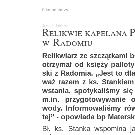
0 ko­men­ta­rzy
Sept. 10, 2009
ms
Re­li­kwie ka­pe­la­na
w Ra­do­miu
Re­li­kwiarz ze szcząt­ka­mi b
otrzy­mał od księ­ży pal­lo­
ski z Ra­do­mia. „Jest to dla
waż razem z ks. Stan­kiem w
wsta­nia, spo­ty­ka­li­śmy s
m.​in. przy­go­to­wy­wa­nie o
wody. In­for­mo­wa­li­śmy ró
tej” - opo­wia­da bp Ma­ter­sk
Bł. ks. Stan­ka wspo­mi­na jako