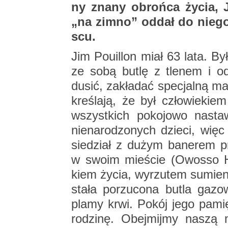
ny znany obroń­ca życia, Ja
„na zimno” oddał do niego aż
scu.
Jim Po­uil­lon miał 63 lata. By
ze sobą butlę z tle­nem i o
dusić, za­kła­dać spe­cjal­ną ma
kre­śla­ją, że był czło­wie­kie
wszyst­kich po­ko­jo­wo na­sta­
nie­na­ro­dzo­nych dzie­ci, więc 
sie­dział z dużym ba­ne­rem p
w swoim mie­ście (Owos­so H
kiem życia, wy­rzu­tem su­mie­
sta­ła po­rzu­co­na butla ga­
plamy krwi. Pokój jego pa­mię­
ro­dzi­nę. Obej­mij­my naszą m