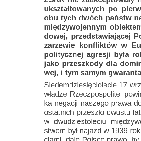
ukształ­to­wa­nych po pierw­
obu tych dwóch państw nasz 
mię­dzy­wo­jen­nym obiek­tem 
do­wej, przed­sta­wia­ją­cej Pol
za­rze­wie kon­flik­tów w E
po­li­tycz­nej agre­sji była rol
jako prze­szko­dy dla do­mi­
wej, i tym samym gwa­ran­ta 
Sie­dem­dzie­się­cio­le­cie 17 
wła­dze Rzecz­po­spo­li­tej po­win
ka ne­ga­cji na­sze­go prawa do 
ostat­nich prze­szło dwu­stu la
w dwu­dzie­sto­le­ciu mię­dzy­
stwem był na­jazd w 1939 roku
cja­mi, daje Pol­sce prawo, by p