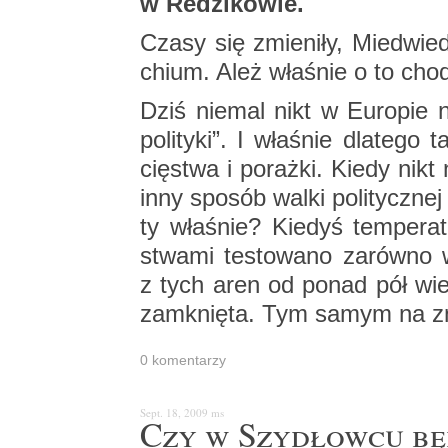
w Re­dzi­ko­wie.
Czasy się zmie­ni­ły, Mie­dwie­
chium. Ależ wła­śnie o to cho­d
Dziś nie­mal nikt w Eu­ro­pie n
po­li­ty­ki”. I wła­śnie dla­te­
cię­stwa i po­raż­ki. Kiedy nikt n
inny spo­sób walki po­li­tycz­nej 
ty wła­śnie? Kie­dyś tem­pe­ra­tu
stwa­mi te­sto­wa­no za­rów­no
z tych aren od ponad pół wieku 
za­mknię­ta. Tym samym na zna
0 ko­men­ta­rzy
Sept. 18, 2009
ms
Czy w Szy­dłow­cu bę­