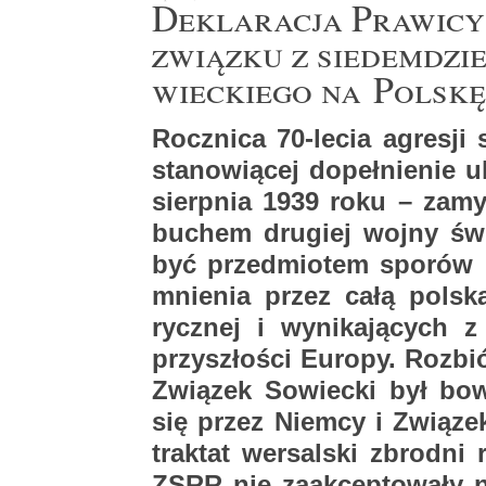
De­kla­ra­cja Pra­wi­cy 
związ­ku z sie­dem­dzie­
wiec­kie­go na Pol­skę
Rocz­ni­ca 70-le­cia agre­sj
sta­no­wią­cej do­peł­nie­nie 
sierp­nia 1939 roku – za­my
bu­chem dru­giej wojny świa
być przed­mio­tem spo­rów p
mnie­nia przez całą pol­ską
rycz­nej i wy­ni­ka­ją­cych 
przy­szło­ści Eu­ro­py. Roz­b
Zwią­zek So­wiec­ki był bo­
się przez Niem­cy i Zwią­zek
trak­tat wer­sal­ski zbrod­ni
ZSRR nie za­ak­cep­to­wa­ły n