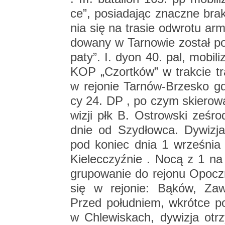
ce”, po­sia­da­jąc znacz­ne brak
nia się na tra­sie od­wro­tu arm
do­wa­ny w Tar­no­wie zo­stał p
pa­ty”. I. dyon 40. pal, mo­bi­li­z
KOP „Czort­ków” w trak­cie tran
w re­jo­nie Tar­nów-Brze­sko gd
cy 24. DP , po czym skie­ro­wa
wi­zji płk B. Ostrow­ski ze­środ
dnie od Szy­dłow­ca. Dy­wi­zj
pod ko­niec dnia 1 wrze­śnia st
Kie­lec­czyź­nie . Nocą z 1 na 
gru­po­wa­nie do re­jo­nu Opocz­
się w re­jo­nie: Bąków, Za­w
Przed po­łu­dniem, wkrót­ce po r
w Chle­wi­skach, dy­wi­zja ot