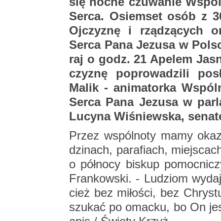
się nocne czu­wa­nie Wspól­no
Serca. Osiem­set osób z 30 p
Oj­czy­znę i rzą­dzą­cych ora
Serca Pana Je­zu­sa w Pol­sc
raj o godz. 21 Ape­lem Ja­sno
czy­znę po­pro­wa­dzi­li po­s
Malik - ani­ma­tor­ka Wspól­no
Serca Pana Je­zu­sa w par­
Lu­cy­na Wi­śniew­ska, se­na­to
Przez wspól­no­ty mamy oka­zję p
dzi­nach, pa­ra­fiach, miej­scac
o pół­no­cy bi­skup po­moc­ni­c
Fran­kow­ski. - Lu­dziom wy­da
cież bez mi­ło­ści, bez Chry­st
szu­kać po omac­ku, bo On jest