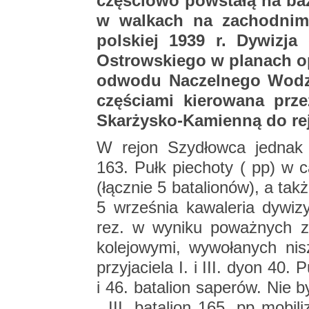
czę­ścio­wo po­wsta­łą na baz
w wal­kach na za­chod­nim k
pol­skiej 1939 r. Dy­wi­zja
Ostrow­skie­go w pla­nach op
od­wo­du Na­czel­ne­go Wod
czę­ścia­mi kie­ro­wa­na pr
Skar­ży­sko-Ka­mien­ną do re­
W rejon Szy­dłow­ca jed­nak do­
163. Pułk pie­cho­ty ( pp) w ca­
(łącz­nie 5 ba­ta­lio­nów), a ta
5 wrze­śnia ka­wa­le­ria dy­wi­
rez. w wy­ni­ku po­waż­nych za
ko­le­jo­wy­mi, wy­wo­ła­nych n
przy­ja­cie­la I. i III. dyon 40. P
i 46. ba­ta­lion sa­pe­rów. Nie b
. III. ba­ta­lion 165. pp mo­bi