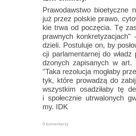
Pra­wo­daw­stwo bio­etycz­ne 
już przez pol­skie prawo, cy­to
kie trwa od po­czę­cia. Tę za­s
praw­nych kon­kre­ty­za­cjach
dzie­li. Po­stu­lu­je on, by po­sło
cji par­la­men­tar­nej do władz
dzo­nych za­pi­sa­nych w art.
"Taka re­zo­lu­cja mo­gła­by prze
tyk, które pro­wa­dzą do za­bi­
wszyst­kim osa­dzi­ła­by tę de
i spo­łecz­nie utrwa­lo­nych gw
my. IDK
0 ko­men­ta­rzy