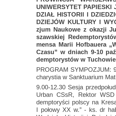
UNI­WER­SY­TET PA­PIE­SK
DZIAŁ HI­STO­RII I DZIE­D
DZIE­JÓW KUL­TU­RY I WY­C
zjum Na­uko­we z oka­zji Ju­b
szaw­skiej Re­demp­to­ry­stów
men­sa Marii Ho­fbau­era „Wi
Czasu” w dniach 9-10 paź­
demp­to­ry­stów w Tu­cho­wie
PRO­GRAM SYM­PO­ZJUM: 9 P
cha­ry­stia w Sank­tu­arium Mat
9.00-12.30 Sesja przed­po­łu­
Urban CSsR, Rek­tor WSD Re
demp­to­ry­ści pol­scy na Kre­s
I po­ło­wy XX w.” - ks. dr ha