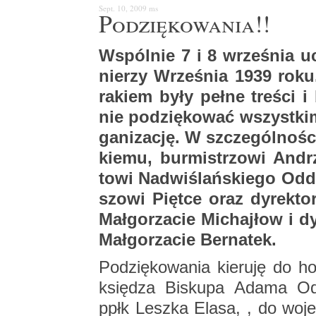
Sept. 10, 2009
ms
Po­dzię­ko­wa­nia!!
Wspól­nie 7 i 8 wrze­śnia uc
nie­rzy Wrze­śnia 1939 rok
ra­kiem były pełne tre­ści i 
nie po­dzię­ko­wać wszyst­kim
ga­ni­za­cję. W szcze­gól­no­śc
kie­mu, bur­mi­strzo­wi An­dr
to­wi Nad­wi­ślań­skie­go Od­d
szo­wi Pięt­ce oraz dy­rek­t
Mał­go­rza­cie Mi­chaj­łow i d
Mał­go­rza­cie Ber­na­tek.
Po­dzię­ko­wa­nia kie­ru­ję do ho
księ­dza Bi­sku­pa Adama Od
ppłk Lesz­ka Elasa, , do wo­je