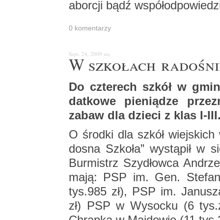
abor­cji bądź współ­od­po­wie­dzi
0 ko­men­ta­rzy
Sept. 24, 2009
ms
W szko­łach ra­do­śni
Do czte­rech szkół w gmi­nie
dat­ko­we pie­nią­dze prze­
zabaw dla dzie­ci z klas I-III
O środ­ki dla szkół wiej­skich
do­sna Szko­ła” wy­stą­pił w si
Bur­mistrz Szy­dłow­ca An­drzej
ma­ją: PSP im. Gen. Ste­fa­na
tys.985 zł), PSP im. Ja­nu­sz
zł) PSP w Wy­soc­ku (6 tys.z
Chrap­ka w Maj­do­wie (11 tys.