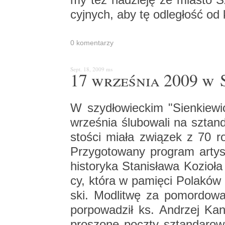
cyj­nych, aby tę od­le­głość od
0 ko­men­ta­rzy
Sept. 18, 2009
ms
17 wrze­śnia 2009 w 
W szy­dło­wiec­kim "Sien­kie­wi­
wrze­śnia ślu­bo­wa­li na sztan­
sto­ści miała zwią­zek z 70 roc
Przy­go­to­wa­ny pro­gram ar­ty­
hi­sto­ry­ka Sta­ni­sła­wa Ko­zio­ł
cy, która w pa­mię­ci Po­la­ków z
ski. Mo­dli­twę za po­mor­do­
po­rpo­wa­dził ks. An­drzej Kan
pro­szo­ne pocz­ty sztan­da­ro­we