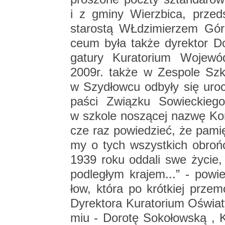
i z gminy Wierz­bi­ca, przed­s
sta­ro­stą WŁdzi­mie­rzem Gór­l
ceum była także dy­rek­tor Do­r
ga­tu­ry Ku­ra­to­rium Wo­je­
2009r. także w Ze­spo­le Szkó
w Szy­dłow­cu od­by­ły się uro­c
pa­ści Związ­ku So­wiec­kie­
w szko­le no­szą­cej nazwę Kor
cze raz po­wie­dzieć, że pa­mię­
my o tych wszyst­kich obroń­c
1939 roku od­da­li swe życie
pod­le­głym kra­jem...” - po­wie
łow, która po krót­kiej prze­mo­
Dy­rek­to­ra Ku­ra­to­rium Oświa­
miu - Do­ro­tę So­ko­łow­ską , 