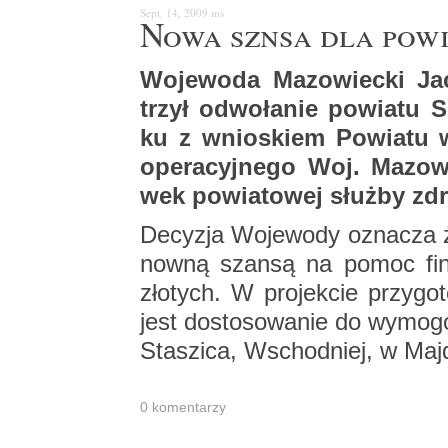
Sept. 14, 2009
ms
Nowa sznsa dla po­wi
Wo­je­wo­da Ma­zo­wiec­ki Ja
trzył od­wo­ła­nie po­wia­tu 
ku z wnio­skiem Po­wia­tu w
ope­ra­cyj­ne­go Woj. Ma­zo­w
wek po­wia­to­wej służ­by zdr
De­cy­zja Wo­je­wo­dy ozna­cza 
now­ną szan­są na pomoc fi­n
zło­tych. W pro­jek­cie przy­go
jest do­sto­so­wa­nie do wy­mo­g
Sta­szi­ca, Wschod­niej, w Maj­d
0 ko­men­ta­rzy