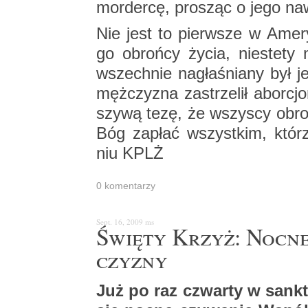
mor­der­cę, pro­sząc o jego na­w
Nie jest to pierw­sze w Ame­ry­
go obroń­cy życia, nie­ste­ty
wszech­nie na­gła­śnia­ny był je
męż­czy­zna za­strze­lił abor­cjo
szy­wą tezę, że wszy­scy obroń­
Bóg za­płać wszyst­kim, któ­r
niu KPLŻ
0 ko­men­ta­rzy
Sept. 16, 2009
ms
Świę­ty Krzyż: Nocne c
czy­zny
Już po raz czwar­ty w sank­t