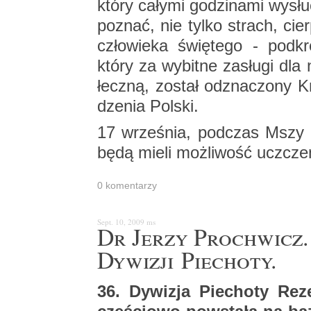
który ca­ły­mi go­dzi­na­mi wy­sł
po­znać, nie tylko strach, cier­
czło­wie­ka świę­te­go - pod­kre
który za wy­bit­ne za­słu­gi dla n
łecz­ną, zo­stał od­zna­czo­ny 
dze­nia Pol­ski.
17 wrze­śnia, pod­czas Mszy św
będą mieli moż­li­wość uczcze­nia
0 ko­men­ta­rzy
Sept. 10, 2009
ms
Dr Jerzy Pro­chwicz. H
Dy­wi­zji Pie­cho­ty.
36. Dy­wi­zja Pie­cho­ty Re­