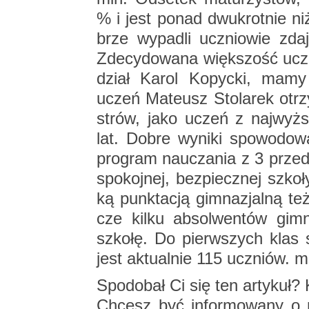
% i jest ponad dwu­krot­nie niż
brze wy­pa­dli ucznio­wie zda­j
Zde­cy­do­wa­na więk­szość uc
dział Karol Ko­pyc­ki, mamy
uczeń Ma­te­usz Sto­la­rek otrz
strów, jako uczeń z naj­wyż­
lat. Dobre wy­ni­ki spo­wo­do­wa
pro­gram na­ucza­nia z 3 przed­m
spo­koj­nej, bez­piecz­nej szko
ką punk­ta­cją gim­na­zjal­ną t
cze kilku ab­sol­wen­tów gim­
szko­łę. Do pierw­szych klas szy
jest ak­tu­al­nie 115 uczniów. 
Spodo­bał Ci się ten ar­ty­kuł? K
Chcesz być in­for­mo­wa­ny o n