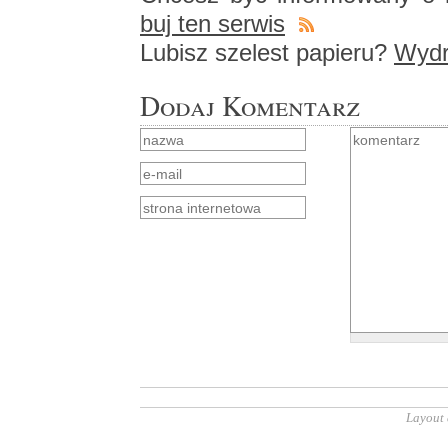
buj ten ser­wis
Lu­bisz sze­lest pa­pie­ru?
Wy­dru
Dodaj Komentarz
Layout