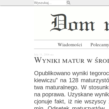
Wiadomości
Polecam
July 11, 2006
ms
Wy­ni­ki matur w śro
Opu­bli­ko­wa­no wy­ni­ki te­go­
kie­wi­czu” na 128 ma­tu­rzy­st
twa ma­tu­ral­ne­go. W sto­sun­k
na po­pra­wa. Uzy­ska­ne wy­ni­
cjo­nu­je fakt, iż nie wszy­scy z
min. Od­se­tek ma­tu­rzy­stów, 