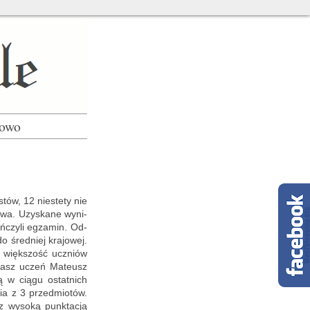
łowo
stów, 12 nie­ste­ty nie
­wa. Uzy­ska­ne wy­ni­
ń­czy­li eg­za­min. Od­
o śred­niej kra­jo­wej.
­na więk­szość uczniów
Nasz uczeń Ma­te­usz
ią w ciągu ostat­nich
nia z 3 przed­mio­tów.
z wy­so­ką punk­ta­cją