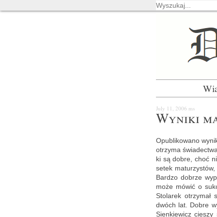
Wi
July 11, 2006
ms
Wy­ni­ki m
Opu­bli­ko­wa­no wy­ni
otrzy­ma świa­dec­twa
ki są dobre, choć nie 
se­tek ma­tu­rzy­stów,
Bar­dzo do­brze wy­pa
może mówić o suk­ce
Sto­la­rek otrzy­mał
dwóch lat. Dobre wy­n
Sien­kie­wicz cie­szy