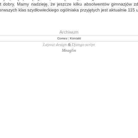
st dobry. Mamy na­dzie­ję, że jesz­cze kilku ab­sol­wen­tów gim­na­zjów zd
w­szych klas szy­dło­wiec­kie­go ogól­nia­ka przy­ję­tych jest ak­tu­al­nie 11
Archiwum
Comes
|
Kontakt
Layout design
&
Django script
Meaglin