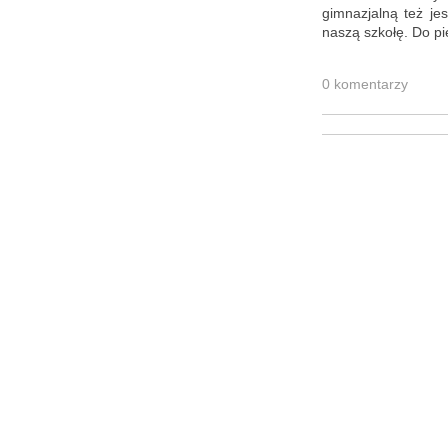
gim­na­zjal­ną też je
naszą szko­łę. Do pier
0 ko­men­ta­rzy