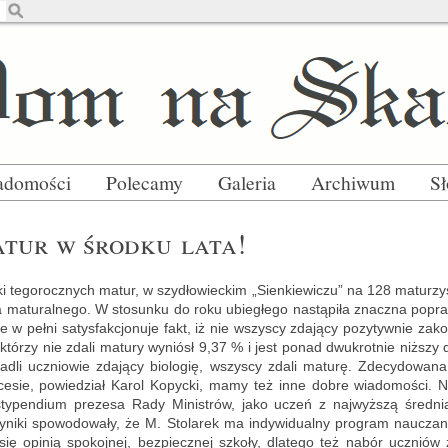
adomości
Polecamy
Galeria
Archiwum
S
atur w środ­ku lata!
­ki te­go­rocz­nych matur, w szy­dło­wiec­kim „Sien­kie­wi­czu” na 128 ma­tu­rzy­
 ma­tu­ral­ne­go. W sto­sun­ku do roku ubie­głe­go na­stą­pi­ła znacz­na po­pra
w pełni sa­tys­fak­cjo­nu­je fakt, iż nie wszy­scy zda­ją­cy po­zy­tyw­nie za­ko
 któ­rzy nie zdali ma­tu­ry wy­niósł 9,37 % i jest ponad dwu­krot­nie niż­szy d
­dli ucznio­wie zda­ją­cy bio­lo­gię, wszy­scy zdali ma­tu­rę. Zde­cy­do­wa
­sie, po­wie­dział Karol Ko­pyc­ki, mamy też inne dobre wia­do­mo­ści. 
 sty­pen­dium pre­ze­sa Rady Mi­ni­strów, jako uczeń z naj­wyż­szą śred­n
i­ki spo­wo­do­wa­ły, że M. Sto­la­rek ma in­dy­wi­du­al­ny pro­gram na­ucza­
 się opi­nią spo­koj­nej, bez­piecz­nej szko­ły, dla­te­go też nabór uczniów 