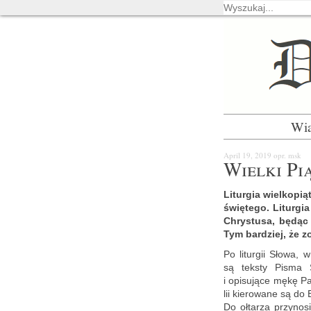
Wi
April 19, 2019
opr. msk
Wiel­ki Pią
Li­tur­gia wiel­ko­pi
świę­te­go. Li­tur­g
Chry­stu­sa, będąc
Tym bar­dziej, że zo
Po li­tur­gii Słowa, w
są tek­sty Pisma Świ
i opi­su­ją­ce mękę P
lii kie­ro­wa­ne są do
Do oł­ta­rza przy­no­si