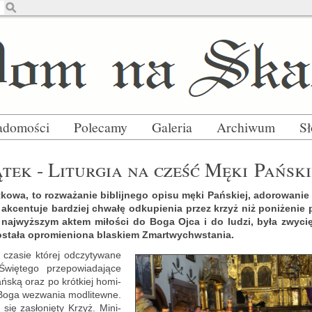
adomości
Polecamy
Galeria
Archiwum
S
­tek - Li­tur­gia na cześć Męki Pań­ski
ąt­ko­wa, to roz­wa­ża­nie bi­blij­ne­go opisu męki Pań­skiej, ad­o­ro­wa­ni
ia ak­cen­tu­je bar­dziej chwa­łę od­ku­pie­nia przez krzyż niż po­ni­że­n
 naj­wyż­szym aktem mi­ło­ści do Boga Ojca i do ludzi, była zwy­cię
­sta­ła opro­mie­nio­na bla­skiem Zmar­twych­wsta­nia.
 cza­sie któ­rej od­czy­ty­wa­ne
ę­te­go prze­po­wia­da­ją­ce
ań­ską oraz po krót­kiej ho­mi­
 Boga we­zwa­nia mo­dli­tew­ne.
 się za­sło­nię­ty Krzyż. Mi­ni­