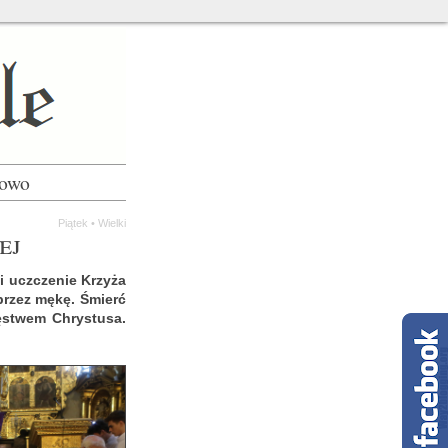
łowo
Pią­tek
•
Wiel­ki
ej
e i uczcze­nie Krzy­ża
ie przez mękę. Śmierć
­stwem Chry­stu­sa.