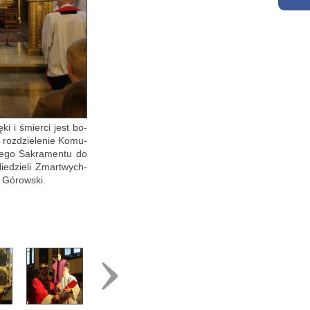
ki i śmier­ci jest bo­
 roz­dzie­le­nie Ko­mu­
sze­go Sa­kra­men­tu do
ie­dzie­li Zmar­twych­
ł Gó­row­ski.