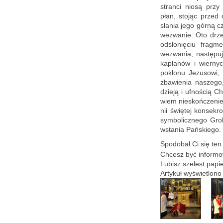
stran­ci niosą przy 
płan, sto­jąc przed 
sła­nia jego górną c
we­zwa­nie: Oto drze
od­sło­nię­ciu frag­m
we­zwa­nia, na­stę­pu
ka­pła­nów i wier­ny
po­kło­nu Je­zu­so­wi
zba­wie­nia na­sze­go
dzie­ją i uf­no­ścią 
wiem nie­skoń­cze­nie 
nii świę­tej kon­se­kr
sym­bo­licz­ne­go Gro
wsta­nia Pań­skie­go. W
Spodo­bał Ci się ten a
Chcesz być in­for­mo­
Lu­bisz sze­lest pa­pi
Ar­ty­kuł wy­świe­tlo­