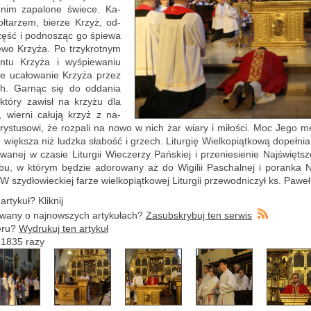
nim za­pa­lo­ne świe­ce. Ka­
oł­ta­rzem, bie­rze Krzyż, od­
zęść i pod­no­sząc go śpie­wa
­wo Krzy­ża. Po trzy­krot­nym
en­tu Krzy­ża i wy­śpie­wa­niu
­je uca­ło­wa­nie Krzy­ża przez
ch. Gar­nąc się do od­da­nia
, który za­wisł na krzy­żu dla
, wier­ni ca­łu­ją krzyż z na­
Chry­stu­so­wi, że roz­pa­li na nowo w nich żar wiary i mi­ło­ści. Moc Jego mę
więk­sza niż ludz­ka sła­bość i grzech. Li­tur­gię Wiel­ko­piąt­ko­wą do­peł­nia
o­wa­nej w cza­sie Li­tur­gii Wie­cze­rzy Pań­skiej i prze­nie­sie­nie Naj­święt­
bu, w któ­rym bę­dzie ad­o­ro­wa­ny aż do Wi­gi­lii Pas­chal­nej i po­ran­ka N
 szy­dło­wiec­kiej farze wiel­ko­piąt­ko­wej Li­tur­gii prze­wod­ni­czył ks. Pawe
r­ty­kuł? Klik­nij
wa­ny o naj­now­szych ar­ty­ku­łach?
Za­sub­skry­buj ten ser­wis
e­ru?
Wy­dru­kuj ten ar­ty­kuł
no 1835 razy