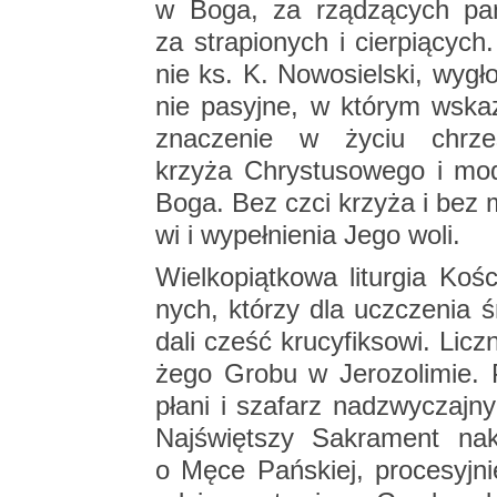
w Boga, za rzą­dzą­cych pań
za stra­pio­nych i cier­pią­cych
nie ks. K. No­wo­siel­ski, wy­gło­
nie pa­syj­ne, w któ­rym wska­
zna­cze­nie w życiu chrze­ści
krzy­ża Chry­stu­so­we­go i mo­
Boga. Bez czci krzy­ża i bez mo
wi i wy­peł­nie­nia Jego woli.
Wiel­ko­piąt­ko­wa li­tur­gia Ko­
nych, któ­rzy dla uczcze­nia śm
da­li cześć kru­cy­fik­so­wi. Lic
że­go Grobu w Je­ro­zo­li­mie. P
pła­ni i sza­farz nad­zwy­czaj­n
Naj­święt­szy Sa­kra­ment na­
o Męce Pań­skiej, pro­ce­syj­n