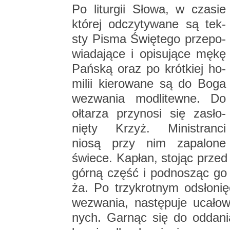
Po li­tur­gii Słowa, w cza­sie
któ­rej od­czy­ty­wa­ne są tek­
sty Pisma Świę­te­go prze­po­
wia­da­ją­ce i opi­su­ją­ce mękę
Pań­ską oraz po krót­kiej ho­
mi­lii kie­ro­wa­ne są do Boga
we­zwa­nia mo­dli­tew­ne. Do
oł­ta­rza przy­no­si się za­sło­
nię­ty Krzyż. Mi­ni­stran­ci
niosą przy nim za­pa­lo­ne
świe­ce. Ka­płan, sto­jąc przed 
górną część i pod­no­sząc go 
ża. Po trzy­krot­nym od­sło­nię
we­zwa­nia, na­stę­pu­je uca­ło
nych. Gar­nąc się do od­da­nia