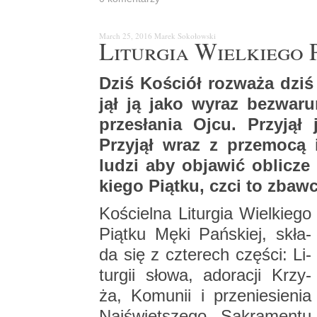
March 25, 2016
Marek So­ko­łow­ski
Li­tur­gia Wiel­kie­go 
Dziś Ko­ściół roz­wa­ża dziś
jął ją jako wyraz bez­wa­ru
prze­sła­nia Ojcu. Przy­jął
Przy­jął wraz z prze­mo­cą
ludzi aby ob­ja­wić ob­li­cze 
kie­go Piąt­ku, czci to zbaw­c
Ko­ściel­na Li­tur­gia Wiel­kie­go
Piąt­ku Męki Pań­skiej, skła­
da się z czte­rech czę­ści: Li­
tur­gii słowa, ad­o­ra­cji Krzy­
ża, Ko­mu­nii i prze­nie­sie­nia
Naj­święt­sze­go Sa­kra­men­tu