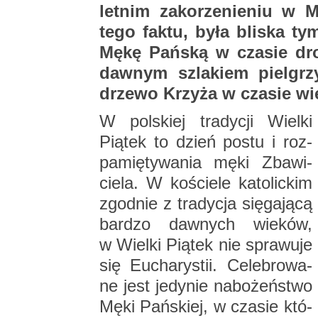
let­nim za­ko­rze­nie­niu w 
tego faktu, była bli­ska tym 
Mękę Pań­ską w cza­sie drog
daw­nym szla­kiem piel­grz
drze­wo Krzy­ża w cza­sie wiel­
W pol­skiej tra­dy­cji Wiel­ki
Pią­tek to dzień postu i roz­
pa­mię­ty­wa­nia męki Zba­wi­
cie­la. W ko­ście­le ka­to­lic­kim
zgod­nie z tra­dy­cja się­ga­ją­cą
bar­dzo daw­nych wie­ków,
w Wiel­ki Pią­tek nie spra­wu­je
się Eu­cha­ry­stii. Ce­le­bro­wa­
ne jest je­dy­nie na­bo­żeń­stwo
Męki Pań­skiej, w cza­sie któ­