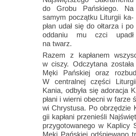
do Grobu Pań­skie­go. Na
samym po­cząt­ku Li­tur­gii ka­
płan udał się do oł­ta­rza i po
od­da­niu mu czci upadł
na twarz.
Razem z ka­pła­nem wszy­scy 
w ciszy. Od­czy­ta­na zo­sta­
Męki Pań­skiej oraz roz­bu­d
W cen­tral­nej czę­ści Li­tur­g
Kania, od­by­ła się ad­o­ra­cja 
pła­ni i wier­ni obec­ni w farze
wi Chry­stu­sa. Po ob­rzę­dzie Ko
gii ka­pła­ni prze­nie­śli Naj­ś
przy­go­to­wa­ne­go w Ka­pli­cy 
Męki Pań­skiej od­śpie­wa­no tr