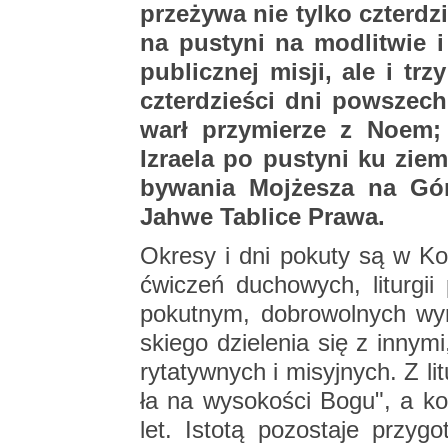
prze­ży­wa nie tylko czter­dz
na pu­sty­ni na mo­dli­twie 
pu­blicz­nej misji, ale i trzy
czter­dzie­ści dni po­wszech
warł przy­mie­rze z Noem; cz
Izra­ela po pu­sty­ni ku ziem
by­wa­nia Moj­że­sza na G
Jahwe Ta­bli­ce Prawa.
Okre­sy i dni po­ku­ty są w Ko­ś
ćwi­czeń du­cho­wych, li­tur­gii 
po­kut­nym, do­bro­wol­nych wy­
skie­go dzie­le­nia się z in­ny­m
ry­ta­tyw­nych i mi­syj­nych. Z li­
ła na wy­so­ko­ści Bogu", a ko­l
let. Isto­tą po­zo­sta­je przy­g