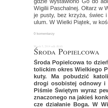
gdzie wy­sta­wio­no Go do ad­
Wi­gi­lii Pas­chal­nej. Oł­tarz w 
je pusty, bez krzy­ża, świec i 
ulum. W Wiel­ki Pią­tek, w ko­ś
0 ko­men­ta­rzy
March 5, 2014
mlk (KAI)
Środa Po­piel­co­wa
Środa Po­piel­co­wa to dzień,
to­lic­kim okres Wiel­kie­go 
ku­ty. Ma po­bu­dzić ka­to­l
drogi oso­bi­stej od­no­wy i 
Pi­śmie Świę­tym wyraz pew­
zna­czo­ne­go na ja­kieś kon­
cze dzia­ła­nie Boga. W Wiel