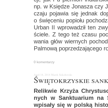
np. w Księ­dze Jo­na­sza czy Joe
cza­ju po­ja­wia się jed­nak do
o świę­ce­niu po­pio­łu po­cho
Urban II wpro­wa­dził ten zwy
ście­le. Z tego też czasu po­c
wa­nia głów wier­nych po­cho­d
Pal­mo­wą po­prze­dza­ją­ce­go r
0 ko­men­ta­rzy
April 18, 2014
Marek So­ko­łow­ski
Świę­to­krzy­skie sank
Re­li­kwie Krzy­ża Chry­stu­
nych w Sank­tu­arium na Ś
wpi­sa­ły się w pol­ską hi­st