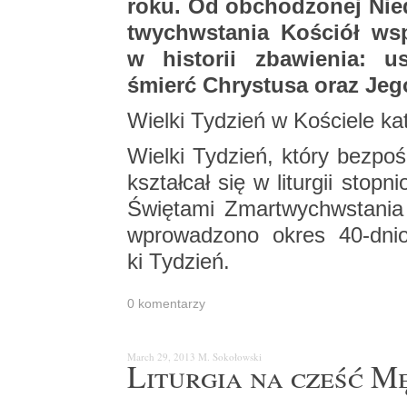
roku. Od ob­cho­dzo­nej Nie­d
twych­wsta­nia Ko­ściół wspo
w hi­sto­rii zba­wie­nia: us
śmierć Chry­stu­sa oraz Jeg
Wiel­ki Ty­dzień w Ko­ście­le ka­t
Wiel­ki Ty­dzień, który bez­po­
kształ­cał się w li­tur­gii stop
Świę­ta­mi Zmar­twych­wsta­nia
wpro­wa­dzo­no okres 40-dnio
ki Ty­dzień.
0 ko­men­ta­rzy
March 29, 2013
M. So­ko­łow­ski
Li­tur­gia na cześć M