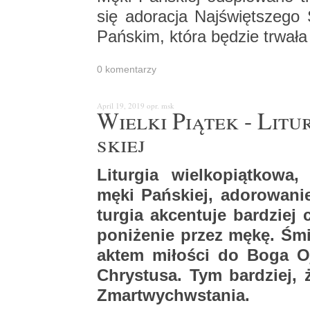
się ad­o­ra­cja Naj­święt­sze­go
Pań­skim, która bę­dzie trwa­ł
0 ko­men­ta­rzy
April 19, 2019
opr. msk
Wiel­ki Pią­tek - Li­t
skiej
Li­tur­gia wiel­ko­piąt­ko­wa
męki Pań­skiej, ad­o­ro­wa­ni
tur­gia ak­cen­tu­je bar­dzie
po­ni­że­nie przez mękę. Śm
aktem mi­ło­ści do Boga O
Chry­stu­sa. Tym bar­dziej, ż
Zmar­twych­wsta­nia.