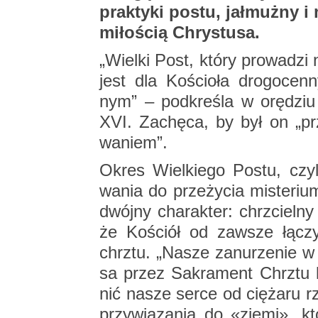
prak­ty­ki postu, jał­muż­ny i
mi­ło­ścią Chry­stu­sa.
„Wiel­ki Post, który pro­wa­dzi 
jest dla Ko­ścio­ła dro­go­cen
nym” – pod­kre­śla w orę­dziu
XVI. Za­chę­ca, by był on „prz
wa­niem”.
Okres Wiel­kie­go Postu, czyli 
wa­nia do prze­ży­cia mi­ste­ri
dwój­ny cha­rak­ter: chrzciel­n
że Ko­ściół od za­wsze łączy W
chrztu. „Nasze za­nu­rze­nie w 
sa przez Sa­kra­ment Chrztu k
nić nasze serce od cię­ża­ru rze
przy­wią­za­nia do «ziemi», k