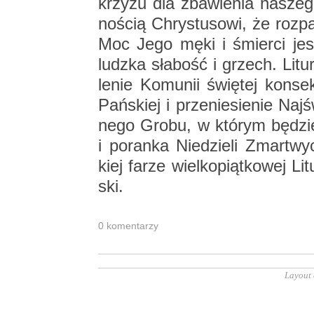
krzy­żu dla zba­wie­nia na­sze­go
no­ścią Chry­stu­so­wi, że roz­p
Moc Jego męki i śmier­ci jest
ludz­ka sła­bość i grzech. Li­tur
le­nie Ko­mu­nii świę­tej kon­se­
Pań­skiej i prze­nie­sie­nie Naj­
ne­go Grobu, w któ­rym bę­dzie a
i po­ran­ka Nie­dzie­li Zmar­tw
kiej farze wiel­ko­piąt­ko­wej Li
ski.
0 ko­men­ta­rzy
Layout