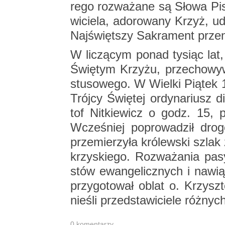
re­go roz­wa­ża­ne są Słowa P
wi­cie­la, ad­o­ro­wa­ny Krzyż, u
Naj­święt­szy Sa­kra­ment prze­
W li­czą­cym ponad ty­siąc lat,
Świę­tym Krzy­żu, prze­cho­wy­
stu­so­we­go. W Wiel­ki Pią­tek 1
Trój­cy Świę­tej or­dy­na­riusz d
tof Nit­kie­wicz o godz. 15, prze
Wcze­śniej po­pro­wa­dził dro
prze­mie­rzy­ła kró­lew­ski szla
krzy­skie­go. Roz­wa­ża­nia pa­sy
stów ewan­ge­licz­nych i na­wią­
przy­go­to­wał oblat o. Krzysz­t
nie­śli przed­sta­wi­cie­le róż­ny
0 ko­men­ta­rzy