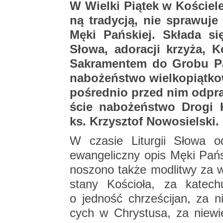
W Wiel­ki Pią­tek w Ko­ście­le
ną tra­dy­cją, nie spra­wu­je s
Męki Pań­skiej. Skła­da się
Słowa, ad­o­ra­cji krzy­ża, K
Sa­kra­men­tem do Grobu Pań
na­bo­żeń­stwo wiel­ko­piąt­k
po­śred­nio przed nim od­pra
ście na­bo­żeń­stwo Drogi Krz
ks. Krzysz­tof No­wo­siel­ski.
W cza­sie Li­tur­gii Słowa od­
ewan­ge­licz­ny opis Męki Pań­
no­szo­no także mo­dli­twy za 
stany Ko­ścio­ła, za ka­te­ch
o jed­ność chrze­ści­jan, za ni
cych w Chry­stu­sa, za nie­wie