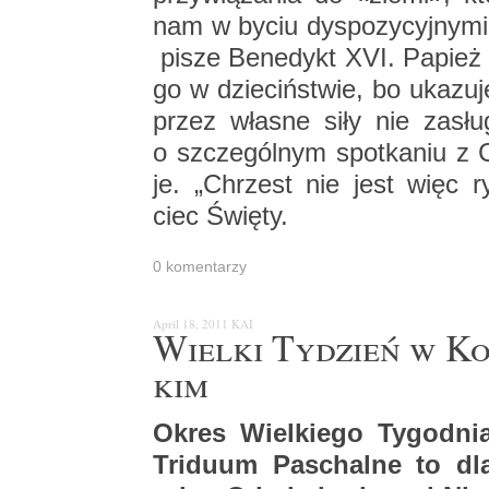
nam w byciu dys­po­zy­cyj­ny­mi 
pisze Be­ne­dykt XVI. Pa­pież 
go w dzie­ciń­stwie, bo uka­zu
przez wła­sne siły nie za­słu
o szcze­gól­nym spo­tka­niu z 
je. „Chrzest nie jest więc ry
ciec Świę­ty.
0 ko­men­ta­rzy
April 18, 2011
KAI
Wiel­ki Ty­dzień w Ko­
kim
Okres Wiel­kie­go Ty­go­dnia
Tri­du­um Pas­chal­ne to dl