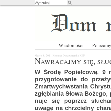
Wiadomości
Polecam
March 8, 2011
Ko­mi­sja Dusz­pa­ster­ska KEP
Na­wra­caj­my się, słu
W Środę Po­piel­co­wą, 9 m
przy­go­to­wa­nie do prze­ży
Zmar­twych­wsta­nia Chry­stu
zgłę­bia­nia Słowa Bo­że­go, p
nu­je się po­przez słu­ch
uwagę na chrzciel­ny cha­rak­