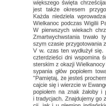
więk­sze­go świę­ta chrze­ści­j
jest także okre­sem przy­go­
Każda nie­dzie­la wpro­wa­dza­
Wiel­ka­noc pod­czas Wi­gi­lii P
W pierw­szych wie­kach chrze­
Zmar­twych­wsta­nia trwa­ło ty
szym cza­sie przy­go­to­wa­nia za
V w. czas ten wy­dłu­żył się.
czter­dzie­ści dni wspo­mi­na św
ster­skim z oka­zji Wiel­ka­no­cy
sy­pa­nia głów po­pio­łem to­
"Pa­mię­taj, że je­steś pro­che
caj­cie się i wierz­cie w Ewan­g
po­pio­łem na znak ża­ło­by i 
i tra­dy­cjach. Znaj­du­je­my go 
cji, jak i u ple­mion in­diań­sk