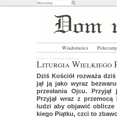
Wiadomości
Polecam
March 25, 2016
Marek So­ko­łow­ski
Li­tur­gia Wiel­kie­go 
Dziś Ko­ściół roz­wa­ża dziś
jął ją jako wyraz bez­wa­ru
prze­sła­nia Ojcu. Przy­jął
Przy­jął wraz z prze­mo­cą
ludzi aby ob­ja­wić ob­li­cze 
kie­go Piąt­ku, czci to zbaw­c