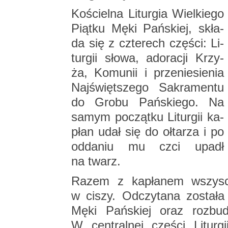
Ko­ściel­na Li­tur­gia Wiel­kie­go
Piąt­ku Męki Pań­skiej, skła­
da się z czte­rech czę­ści: Li­
tur­gii słowa, ad­o­ra­cji Krzy­
ża, Ko­mu­nii i prze­nie­sie­nia
Naj­święt­sze­go Sa­kra­men­tu
do Grobu Pań­skie­go. Na
samym po­cząt­ku Li­tur­gii ka­
płan udał się do oł­ta­rza i po
od­da­niu mu czci upadł
na twarz.
Razem z ka­pła­nem wszy­scy 
w ciszy. Od­czy­ta­na zo­sta­
Męki Pań­skiej oraz roz­bu­d
W cen­tral­nej czę­ści Li­tur­g