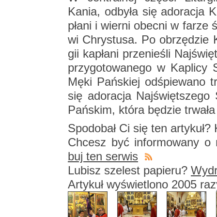
Kania, od­by­ła się ad­o­ra­cja 
pła­ni i wier­ni obec­ni w farze
wi Chry­stu­sa. Po ob­rzę­dzie Ko
gii ka­pła­ni prze­nie­śli Naj­ś
przy­go­to­wa­ne­go w Ka­pli­cy 
Męki Pań­skiej od­śpie­wa­no tr
się ad­o­ra­cja Naj­święt­sze­go
Pań­skim, która bę­dzie trwa­ł
Spodo­bał Ci się ten ar­ty­kuł? K
Chcesz być in­for­mo­wa­ny o n
buj ten ser­wis
Lu­bisz sze­lest pa­pie­ru?
Wy­dru
Ar­ty­kuł wy­świe­tlo­no 2005 ra