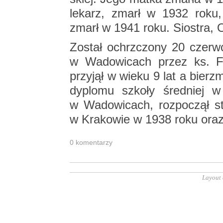
le­karz, zmarł w 1932 roku, a
zmarł w 1941 roku. Sio­stra, O
Zo­stał ochrzczo­ny 20 czerw­c
w Wa­do­wi­cach przez ks. Fr
przy­jął w wieku 9 lat a bierz­
dy­plo­mu szko­ły śred­niej w
w Wa­do­wi­cach, roz­po­czął stu
w Kra­ko­wie w 1938 roku oraz 
0 ko­men­ta­rzy
Layout