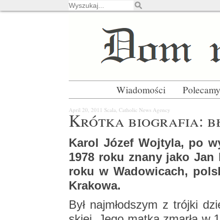
Wiadomości
Polecam
April 20, 2011
Scala, Ca­tho­lic News Agen­cy
Krót­ka bio­gra­fia: b
Karol Józef Woj­ty­la, po wy­
1978 roku znany jako Jan P
roku w Wa­do­wi­cach, pol­
Kra­ko­wa.
Był naj­młod­szym z trój­ki dzie­
skiej. Jego matka zmar­ła w 1