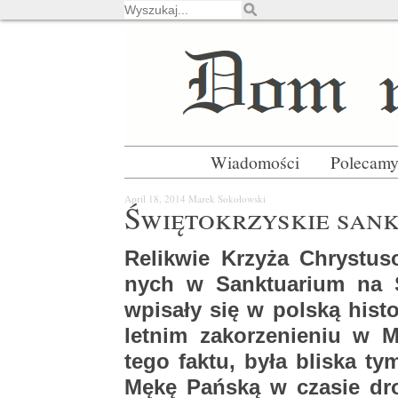
Wiadomości
Polecam
April 18, 2014
Marek So­ko­łow­ski
Świę­to­krzy­skie sank
Re­li­kwie Krzy­ża Chry­stu­
nych w Sank­tu­arium na Ś
wpi­sa­ły się w pol­ską hi­st
let­nim za­ko­rze­nie­niu w 
tego faktu, była bli­ska tym 
Mękę Pań­ską w cza­sie drog