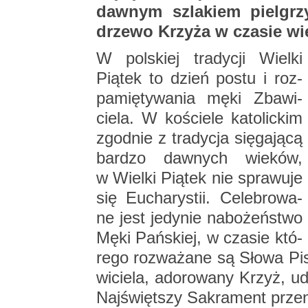
daw­nym szla­kiem piel­grz
drze­wo Krzy­ża w cza­sie wiel­
W pol­skiej tra­dy­cji Wiel­ki
Pią­tek to dzień postu i roz­
pa­mię­ty­wa­nia męki Zba­wi­
cie­la. W ko­ście­le ka­to­lic­kim
zgod­nie z tra­dy­cja się­ga­ją­cą
bar­dzo daw­nych wie­ków,
w Wiel­ki Pią­tek nie spra­wu­je
się Eu­cha­ry­stii. Ce­le­bro­wa­
ne jest je­dy­nie na­bo­żeń­stwo
Męki Pań­skiej, w cza­sie któ­
re­go roz­wa­ża­ne są Słowa P
wi­cie­la, ad­o­ro­wa­ny Krzyż, u
Naj­święt­szy Sa­kra­ment prze­