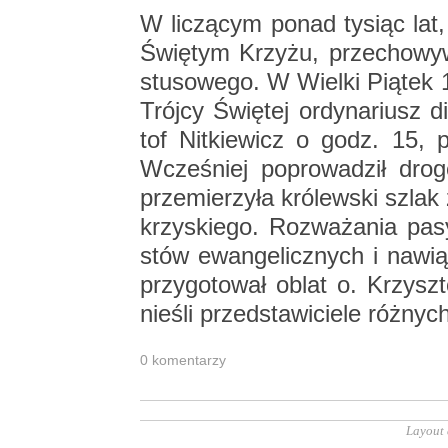
W li­czą­cym ponad ty­siąc lat,
Świę­tym Krzy­żu, prze­cho­wy­
stu­so­we­go. W Wiel­ki Pią­tek 1
Trój­cy Świę­tej or­dy­na­riusz d
tof Nit­kie­wicz o godz. 15, prze
Wcze­śniej po­pro­wa­dził dro
prze­mie­rzy­ła kró­lew­ski szla
krzy­skie­go. Roz­wa­ża­nia pa­sy
stów ewan­ge­licz­nych i na­wią­
przy­go­to­wał oblat o. Krzysz­t
nie­śli przed­sta­wi­cie­le róż­ny
0 ko­men­ta­rzy
Layout