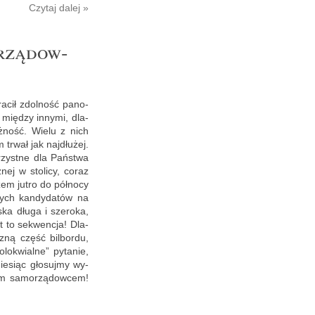
Czy­taj dalej »
orzą­dow­
ra­cił zdol­ność pa­no­
 mię­dzy in­ny­mi, dla­
leż­ność. Wielu z nich
 trwał jak naj­dłu­żej.
rzyst­ne dla Pań­stwa
z­nej w sto­li­cy, coraz
zem jutro do pół­no­cy
­nych kan­dy­da­tów na
­ska długa i sze­ro­ka,
st to se­kwen­cja! Dla­
z­ną część bil­bor­du,
o­kwial­ne” py­ta­nie,
ie­siąc gło­suj­my wy­
zym sa­mo­rzą­dow­cem!