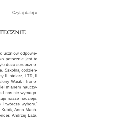
Czy­taj dalej »
tecz­nie
ść uczniów od­po­wie­
ko po­tocz­nie jest to
 Było dużo ser­decz­no­
ia. Szkol­ną co­dzien­
y III sto­larz, I TR, II
­le­ny Wasik i Ire­ne­
­kiel mia­nem na­uczy­
o od nas nie wy­ma­ga.
u­je nasze na­dzie­je.
 i twór­cze wy­bo­ry.”
n­ta Kubik, Anna Mach­
n­der, An­drzej Łata,