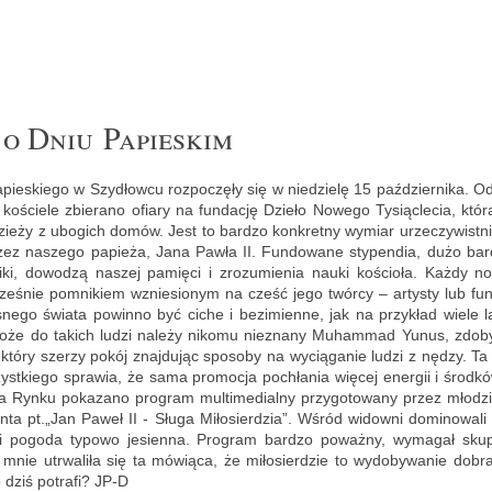
 o Dniu Pa­pie­skim
pie­skie­go w Szy­dłow­cu roz­po­czę­ły się w nie­dzie­lę 15 paź­dzier­ni­ka. O
o­ście­le zbie­ra­no ofia­ry na fun­da­cję Dzie­ło No­we­go Ty­siąc­le­cia, któ
ie­ży z ubo­gich domów. Jest to bar­dzo kon­kret­ny wy­miar urze­czy­wist­nia­
zez na­sze­go pa­pie­ża, Jana Pawła II. Fun­do­wa­ne sty­pen­dia, dużo bar
­ki, do­wo­dzą na­szej pa­mię­ci i zro­zu­mie­nia nauki ko­ścio­ła. Każdy n
ze­śnie po­mni­kiem wznie­sio­nym na cześć jego twór­cy – ar­ty­sty lub fun­da
e­go świa­ta po­win­no być ciche i bez­i­mien­ne, jak na przy­kład wiele lat
 Może do ta­kich ludzi na­le­ży ni­ko­mu nie­zna­ny Mu­ham­mad Yunus, zdo­b
który sze­rzy pokój znaj­du­jąc spo­so­by na wy­cią­ga­nie ludzi z nędzy. 
yst­kie­go spra­wia, że sama pro­mo­cja po­chła­nia wię­cej ener­gii i środ­k
 Rynku po­ka­za­no pro­gram mul­ti­me­dial­ny przy­go­to­wa­ny przez mło­dzi
n­ta pt.„Jan Paweł II - Sługa Mi­ło­sier­dzia”. Wśród wi­dow­ni do­mi­no­wa­li
o­go­da ty­po­wo je­sien­na. Pro­gram bar­dzo po­waż­ny, wy­ma­gał sku­pie
e mnie utrwa­li­ła się ta mó­wią­ca, że mi­ło­sier­dzie to wy­do­by­wa­nie dob
 dziś po­tra­fi? JP-D