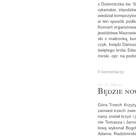
z Dzien­nicz­ka św. Si
ry­kań­skie, ir­landz
wie­dział kom­po­zy­t
w ten spo­sób pod­kre
Kon­cert or­ga­ni­zo­
je­wódz­twa Ma­zo­wiec
ski z mał­żon­ką, bur
czyk, ksiądz Da­riusz 
świę­te­go króla Edw
mir­ski. opr. na pod­s
0 ko­men­ta­rzy
Oct. 17, 2006
ms
Bę­dzie n
Góra Trzech Krzy­ży 
za­miast trzech zwie
na­ny zo­stał krzyż i
nie To­ma­sza i Ja­ro
lo­wą wy­ko­nał Bog­d
Adama Ra­dzi­mir­ski