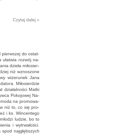
Czy­taj dalej »
d pierw­szej do ostat­
ra uła­twia roz­wój na­
nia dzie­ła mi­ło­sier­
­dziej niż wzno­szo­ne
owy wi­ze­ru­nek Jana
­to­ra. Mi­ło­sier­dzie
 dzia­łal­no­ści Matki
yw­ca Po­ko­jo­wej Na­
Ta moda na pro­mo­wa­
ów niż to, co się pro­
eż i ks. Win­cen­te­go
 mło­dzi lu­dzie, bo to
­nia i wy­trwa­ło­ści.
ra spod naj­głęb­szych