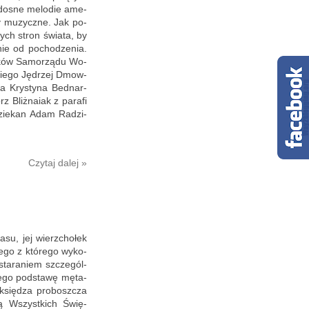
a­do­sne me­lo­die ame­
wy mu­zycz­ne. Jak po­
nych stron świa­ta, by
nie od po­cho­dze­nia.
d­ków Sa­mo­rzą­du Wo­
c­kie­go Ję­drzej Dmow­
ta Kry­sty­na Bed­nar­
 Bliż­na­iak z pa­ra­fi
dzie­kan Adam Ra­dzi­
Czy­taj dalej »
su, jej wierz­cho­łek
go z któ­re­go wy­ko­
sta­ra­niem szcze­gól­
e­go pod­sta­wę mę­ta­
 księ­dza pro­bosz­cza
cią Wszyst­kich Świę­