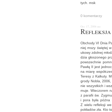
tych. msk
0 ko­men­ta­rzy
Oct. 17, 2006
ms
Re­flek­sja
Ob­cho­dy VI Dnia Pa­
niej mszy świę­tej w k
uko­wy zdol­nej mło­dz
dzia gło­szo­ne­go pr
po­wszech­nie po­mni
Pawłą II jest jed­no­c
na miarę współ­cze­sn
Te­re­sy z Kal­ku­ty.
gro­dy Nobla, 2006, 
nie wszyst­kich i wsz
mu­je. Wie­czo­rem na
z pa­ra­fii św. Zyg­mu
i pora była późna i p
Z wielu re­flek­sji w
po­kła­dów zła. Kto to