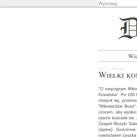
Wi
Oct. 17, 2006
ms
Wiel­ki kon
"O nie­po­ję­tym Mi­
Ko­wal­ska”. Po 100 l
chwy­cił się, prze­mo
"Mi­ło­sier­dzie Boże"
czo­rem, aby wy­słu­
szećw ko­ście­le św. 
Ze­spół Mu­zy­ki Sa­k
(śpiew) . Go­ścin­nie 
row­nic­twem Lesz­ka 