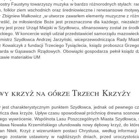
o­stry Fau­sty­ny to­wa­rzy­szy mu­zy­ka w bar­dzo róż­no­rod­nych sty­lach: r
­kie, folk­lor ziem wschod­nich oraz śre­dnio­wiecz­ne i re­ne­san­so­we mo­ty­
or Zbi­gniew Mał­ko­wicz „w utwo­rze za­war­łem ele­men­ty mu­zycz­ne z róż­
­ślić, że mi­ło­sier­dzie Boże jest prze­zna­czo­ne dla każ­de­go, nie­za­leż­
wa­ny jest przez Urząd Miej­ski w Szy­dłow­cu, sfi­nan­so­wa­ny zo­stał ze śro
­kie­go. W kon­cer­cie wzię­li udział przed­sta­wi­ciel sa­mo­rzą­du ma­zo­wie
­mistrz Szy­dłow­ca An­drzej Ja­rzyń­ski, wi­ce­prze­wod­ni­czą­ca Rady Mia­s
Ko­wal­czyk z fun­da­cji Trze­cie­go Ty­siąc­le­cia, ksiądz pro­boszcz Grze­gorz
ar­da w Gą­sa­wach Rzą­do­wych. Obo­wiąz­ki go­spo­da­rza peł­nił ksiądz 
ta­wie ma­te­ria­łów UM
owy krzyż na górze Trzech Krzy­ży
jest cha­rak­te­ry­stycz­nym punk­tem Szy­dłow­ca, jed­nak od pew­ne­go cza
ń­cza dwa krzy­że. Upływ czasu spo­wo­do­wał próch­ni­cę drew­na so­sno­we­
 jego wy­wró­ce­nie. Wspól­no­ta Lasu Po­szcze­gól­nych Mia­sta Szy­dłow­ca, 
­sła­wa No­wa­ka Krze­miń­skie­go ufun­do­wa­ła nowy dę­bo­wy krzyż, do któ­r
an Nitek. Krzyż z wi­ze­run­kiem po­sta­ci Chry­stu­sa, we­dług in­for­ma­cji
e­go zo­sta­nie usta­wio­ny w naj­bliż­szych dniach, przed uro­czy­sto­ś