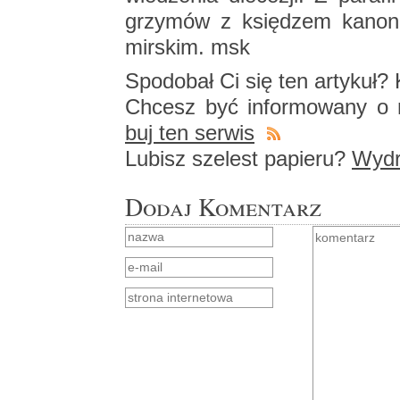
grzy­mów z księ­dzem ka­no­n
mir­skim. msk
Spodo­bał Ci się ten ar­ty­kuł? K
Chcesz być in­for­mo­wa­ny o n
buj ten ser­wis
Lu­bisz sze­lest pa­pie­ru?
Wy­dru
Dodaj Komentarz