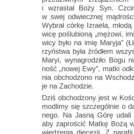
i wzra­stał Boży Syn. Czci
w swej od­wiecz­nej mą­dro­
Wy­brał córkę Izra­ela, młodą Ż
wi­cę po­ślu­bio­ną „mę­żo­wi, 
wi­cy było na imię Ma­ry­ja” (
rzyń­stwa była źró­dłem wszyst­
Maryi, wy­na­gro­dzi­ło Bogu n
ność „nowej Ewy”, matki od­ku­p
nia ob­cho­dzo­no na Wscho­d
je na Za­cho­dzie.
Dziś ob­cho­dzo­ny jest w Ko­śc
mo­dli­my się szcze­gól­nie o da
ne­go. Na Jasną Górę udali się
aby za­pro­ścić Matkę Bożą w 
wie­dze­nia die­ce­zji. Z pa­ra­f