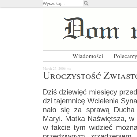
Wiadomości
Polecam
March 25, 2006
ms
Uro­czy­stość Zwia­sto
Dziś dzie­więć mie­się­cy prze
dzi ta­jem­ni­cę Wcie­le­nia Syna
na­ło się za spra­wą Ducha Św
Maryi. Matka Na­święt­sza, w chw
w fak­cie tym wi­dzieć można p
prze­dziw­nym zrzą­dze­niem 