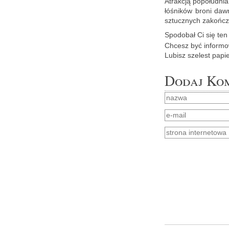
Atrak­cją po­po­łu­dni
łó­śni­ków broni daw­
sztucz­nych za­koń­cz
Spodo­bał Ci się ten a
Chcesz być in­for­mo­
Lu­bisz sze­lest pa­pi
Dodaj Ko