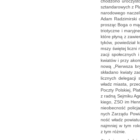
cho­dzo­no uro­czy­st
sztan­da­ro­wych z Pl
na­ro­do­we­go na­czel
Adam Ra­dzi­mir­ski od
pro­sząc Boga o mą­dro
trio­tycz­ne i ma­ryj­
które płyną z za­wie­r
ty­ków, po­wie­dział
mszy świę­tej licz­ni m
za­cji spo­łecz­nych i
kwia­tów i przy akom­p
no­wą „Pierw­sza bry
skła­da­no kwia­ty za
licz­nych de­le­ga­cji
władz mia­sta, przed­
Pocz­ty Pol­skiej, Pla
z radną Sej­mi­ku Ag
kie­go, ZSO im Hen­r
nie­obec­ność po­li­cj
nych Za­rzą­du Po­wia
ność władz po­wia­tu 
naj­mniej w tym roku
z tym róż­nie.