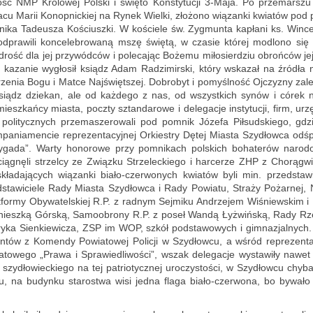
ość NMP Kró­lo­wej Pol­ski i świę­to Kon­sty­tu­cji 3-Ma­ja. Po prze­mar­szu d
acu Marii Ko­nop­nic­kiej na Rynek Wiel­ki, zło­żo­no wią­zan­ki kwia­tów pod p
­ni­ka Ta­de­usza Ko­ściusz­ki. W ko­ście­le św. Zyg­mun­ta ka­pła­ni ks. Win­c
­pra­wi­li kon­ce­le­bro­wa­ną mszę świę­tą, w cza­sie któ­rej mo­dlo­no się w
ść dla jej przy­wód­ców i po­le­ca­jąc Bo­że­mu mi­ło­sier­dziu obroń­ców jej 
ne ka­za­nie wy­gło­sił ksiądz Adam Ra­dzi­mir­ski, który wska­zał na źró­dła 
ze­nia Bogu i Matce Naj­święt­szej. Do­bro­byt i po­myśl­ność Oj­czy­zny za­le­
 ksiądz dzie­kan, ale od każ­de­go z nas, od wszyst­kich synów i córek n
iesz­kań­cy mia­sta, pocz­ty sztan­da­ro­we i de­le­ga­cje in­sty­tu­cji, firm, urz
 po­li­tycz­nych prze­ma­sze­ro­wa­li pod po­mnik Jó­ze­fa Pił­sud­skie­go, gdz
a­nia­men­cie re­pre­zen­ta­cyj­nej Or­kie­stry Dętej Mia­sta Szy­dłow­ca od­ś
­ga­da”. Warty ho­no­ro­we przy po­mni­kach pol­skich bo­ha­te­rów na­ro­d
­cią­gnę­li strzel­cy ze Związ­ku Strze­lec­kie­go i har­ce­rze ZHP z Cho­rą­g
 skła­da­ją­cych wią­zan­ki bia­ło-czer­wo­nych kwia­tów byli min. przed­sta­wi
sta­wi­cie­le Rady Mia­sta Szy­dłow­ca i Rady Po­wia­tu, Stra­ży Po­żar­nej, 
t­for­my Oby­wa­tel­skiej R.P. z rad­nym Sej­mi­ku An­drze­jem Wi­śniew­skim i
niesz­ką Gór­ską, Sa­mo­obro­ny R.P. z poseł Wandą Łyż­wiń­ską, Rady Rze­
y­ka Sien­kie­wi­cza, ZSP im WOP, szkół pod­sta­wo­wych i gim­na­zjal­nych.
an­tów z Ko­men­dy Po­wia­to­wej Po­li­cji w Szy­dłow­cu, a wśród re­pre­zen­tan­
­to­we­go „Prawa i Spra­wie­dli­wo­ści”, wszak de­le­ga­cje wy­sta­wi­ły naw
szy­dło­wiec­kie­go na tej pa­trio­tycz­nej uro­czy­sto­ści, w Szy­dłow­cu chyb
, na bu­dyn­ku sta­ro­stwa wisi jedna flaga bia­ło-czer­wo­na, bo by­wa­ło 