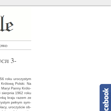
łowo
cji 3-
656 roku uro­czy­stym
Kró­lo­wą Pol­ski. Na
ej Maryi Panny Kró­lo­
 3 sierp­nia 1962 roku
tron­ką kraju razem ze
­czy­stym peł­nym sym­
­la­cy, uro­czy­ście ob­