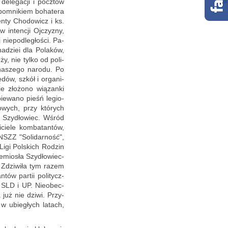
e­le­ga­cji i pocz­tów
o­mni­kiem bo­ha­te­ra
en­ty Cho­do­wicz i ks.
 in­ten­cji Oj­czy­zny,
nie­pod­le­gło­ści. Pa­
na­dziei dla Po­la­ków,
ży, nie tylko od po­li­
a­sze­go na­ro­du. Po
ę­dów, szkół i or­ga­ni­
ie zło­żo­no wią­zan­ki
pie­wa­no pieśń le­gio­
o­wych, przy któ­rych
wi Szy­dło­wiec. Wśród
­cie­le kom­ba­tan­tów,
NSZZ "So­li­dar­ność",
 Ligi Pol­skich Ro­dzin
mio­sła Szy­dło­wiec­
 Zdzi­wi­ła tym razem
tów par­tii po­li­tycz­
et SLD i UP. Nie­obec­
a już nie dziwi. Przy­
w ubie­głych la­tach,