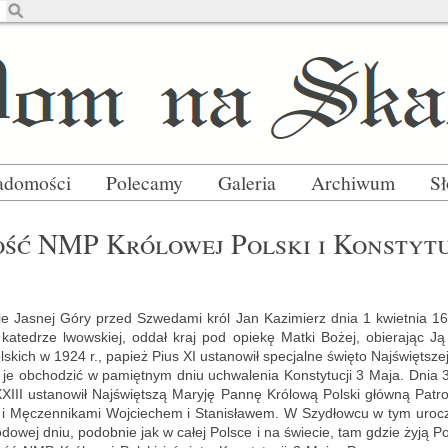
adomości
Polecamy
Galeria
Archiwum
S
ść NMP Kró­lo­wej Pol­ski i Kon­sty­tu­
ie Ja­snej Góry przed Szwe­da­mi król Jan Ka­zi­mierz dnia 1 kwiet­nia 1
a­te­drze lwow­skiej, oddał kraj pod opie­kę Matki Bożej, obie­ra­jąc Ją 
l­skich w 1924 r., pa­pież Pius XI usta­no­wił spe­cjal­ne świę­to Naj­święt­sz
lił je ob­cho­dzić w pa­mięt­nym dniu uchwa­le­nia Kon­sty­tu­cji 3 Maja. Dnia
XIII usta­no­wił Naj­święt­szą Ma­ry­ję Pannę Kró­lo­wą Pol­ski głów­ną Pa­
mi i Mę­czen­ni­ka­mi Woj­cie­chem i Sta­ni­sła­wem. W Szy­dłow­cu w tym uro
i na­ro­do­wej dniu, po­dob­nie jak w całej Pol­sce i na świe­cie, tam gdzie żyją Po