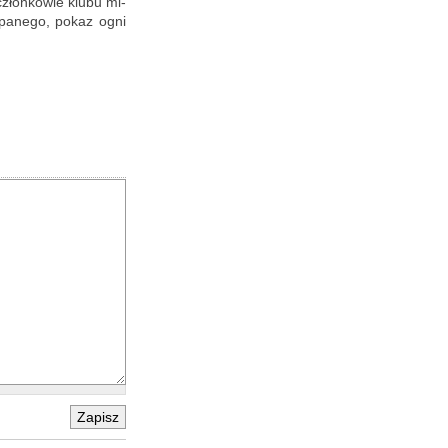
 człon­ko­wie klubu mi­
o­pa­ne­go, pokaz ogni