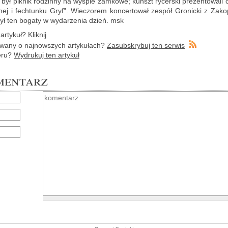
a był pik­nik ro­dzin­ny na wy­spie zam­ko­we; kunszt ry­cer­ski pre­zen­to­wa­li
nej i fech­tun­ku Gryf". Wie­czo­rem kon­cer­to­wał ze­spół Gro­nic­ki z Za­k
ył ten bo­ga­ty w wy­da­rze­nia dzień. msk
r­ty­kuł? Klik­nij
wa­ny o naj­now­szych ar­ty­ku­łach?
Za­sub­skry­buj ten ser­wis
e­ru?
Wy­dru­kuj ten ar­ty­kuł
mentarz