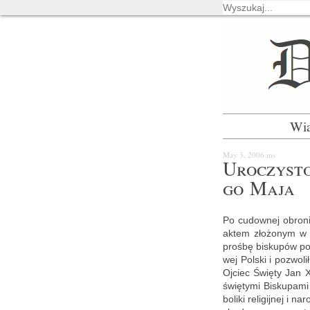
Wi
May 3, 2006
ms
Uro­czy­sto
go Maja
Po cu­dow­nej obro­n
aktem zło­żo­nym w k
proś­bę bi­sku­pów po
wej Pol­ski i po­zwo­
Oj­ciec Świę­ty Jan X
świę­ty­mi Bi­sku­pa­
bo­li­ki re­li­gij­nej 