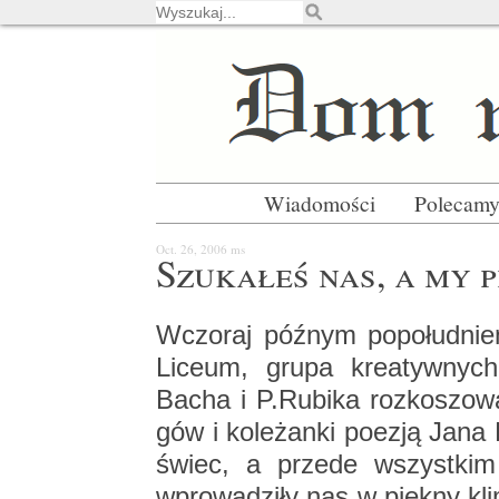
Wiadomości
Polecam
Oct. 26, 2006
ms
Szu­ka­łeś nas, a my p
Wczo­raj póź­nym po­po­łu­dni
Li­ceum, grupa kre­atyw­nych
Bacha i P.​Rubika roz­ko­szo­wa­
gów i ko­le­żan­ki po­ezją Jana
świec, a przede wszyst­kim świ
wpro­wa­dzi­ły nas w pięk­ny kli­