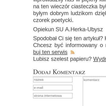
na ten wie­czór cia­stecz­ka by
by­łym do­brym lu­dzi­kom dzię­k
czo­rek po­etyc­ki.
Opie­kun SU A.​Herka-Ubysz
Spodo­bał Ci się ten ar­ty­kuł? K
Chcesz być in­for­mo­wa­ny o n
buj ten ser­wis
Lu­bisz sze­lest pa­pie­ru?
Wy­dru
Dodaj Komentarz