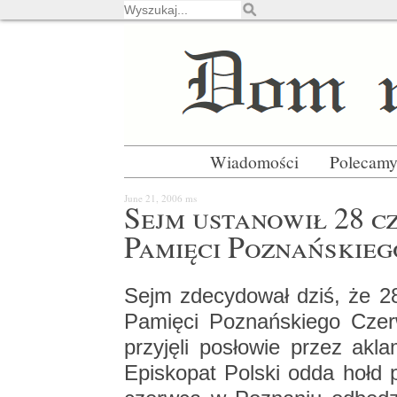
Wiadomości
Polecam
June 21, 2006
ms
Sejm usta­no­wił 28 
Pa­mię­ci Po­znań­skie
Sejm zde­cy­do­wał dziś, że 2
Pa­mię­ci Po­znań­skie­go Cze
przy­ję­li po­sło­wie przez ak
Epi­sko­pat Pol­ski odda hołd 