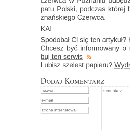
czerw­ca w Po­zna­niu od­bę­dzi
pa­tu Pol­ski, pod­czas któ­rej 
znań­skie­go Czerw­ca.
KAI
Spodo­bał Ci się ten ar­ty­kuł? K
Chcesz być in­for­mo­wa­ny o n
buj ten ser­wis
Lu­bisz sze­lest pa­pie­ru?
Wy­dru
Dodaj Komentarz