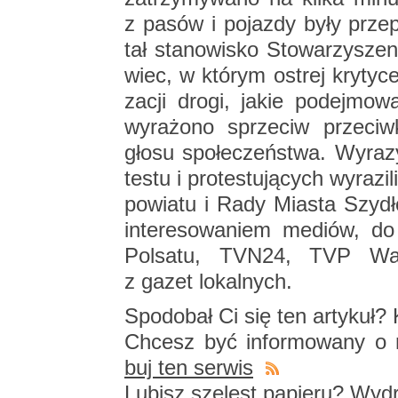
z pasów i po­jaz­dy były prze­
tał sta­no­wi­sko Sto­wa­rzy­s
wiec, w któ­rym ostrej kry­ty­ce 
za­cji drogi, jakie po­dej­mo­w
wy­ra­żo­no sprze­ciw prze­ciw
głosu spo­łe­czeń­stwa. Wy­ra­zy 
te­stu i pro­te­stu­ją­cych wy­ra­z
po­wia­tu i Rady Mia­sta Szy­dło
in­te­re­so­wa­niem me­diów, do 
Pol­sa­tu, TVN24, TVP War­
z gazet lo­kal­nych.
Spodo­bał Ci się ten ar­ty­kuł? K
Chcesz być in­for­mo­wa­ny o n
buj ten ser­wis
Lu­bisz sze­lest pa­pie­ru?
Wy­dru