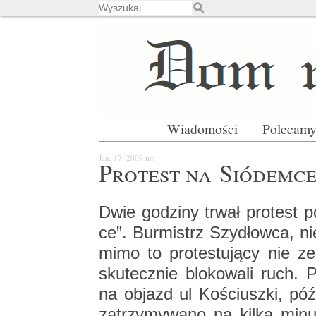
Wiadomości
Polecam
Jan. 17, 2009
ms
Pro­test na Sió­dem­c
Dwie go­dzi­ny trwał pro­test 
ce”. Bur­mistrz Szy­dłow­ca, ni
mi­mo to pro­te­stu­ją­cy nie 
sku­tecz­nie blo­ko­wa­li ruch. Po
na ob­jazd ul Ko­ściusz­ki, póź­n
za­trzy­my­wa­no na kilka minut, 