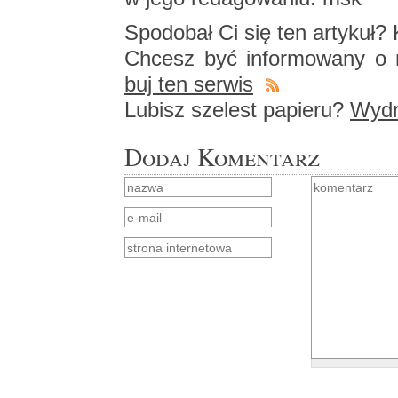
Spodo­bał Ci się ten ar­ty­kuł? K
Chcesz być in­for­mo­wa­ny o n
buj ten ser­wis
Lu­bisz sze­lest pa­pie­ru?
Wy­dru
Dodaj Komentarz