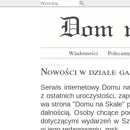
Wiadomości
Polecam
Aug. 16, 2006
ms
No­wo­ści w dzia­le ga­
Ser­wis in­ter­ne­to­wy Domu na 
z ostat­nich uro­czy­sto­ści, za­p
wa stro­na "Domu na Skale" po­
dal­no­ścią. Osoby chcą­ce po­dzi
do­ty­czą­cy­mi wy­da­rzeń w Sz
w jego re­da­go­wa­niu. msk