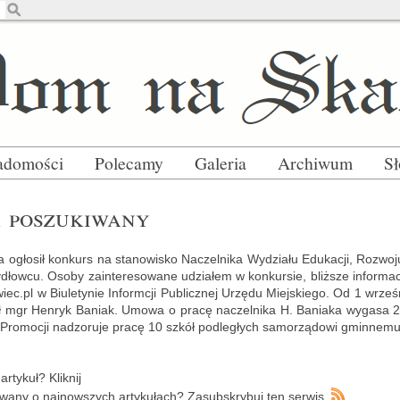
adomości
Polecamy
Galeria
Archiwum
S
 po­szu­ki­wa­ny
 ogło­sił kon­kurs na sta­no­wi­sko Na­czel­ni­ka Wy­dzia­łu Edu­ka­cji, Roz­wo­
dłow­cu. Osoby za­in­te­re­so­wa­ne udzia­łem w kon­kur­sie, bliż­sze in­for­m
ec.​pl w Biu­le­ty­nie In­form­cji Pu­blicz­nej Urzę­du Miej­skie­go. Od 1 wrz
­nił mgr Hen­ryk Ba­niak. Umowa o pracę na­czel­ni­ka H. Ba­nia­ka wy­ga­sa 28
i Pro­mo­cji nad­zo­ru­je pracę 10 szkół pod­le­głych sa­mo­rzą­do­wi gmin­ne­mu
r­ty­kuł? Klik­nij
wa­ny o naj­now­szych ar­ty­ku­łach?
Za­sub­skry­buj ten ser­wis