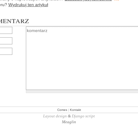
e­ru?
Wy­dru­kuj ten ar­ty­kuł
mentarz
Comes
|
Kontakt
Layout design
&
Django script
Meaglin