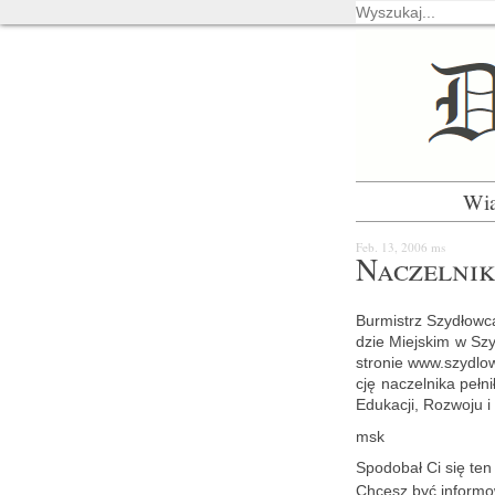
Wi
Feb. 13, 2006
ms
Na­czel­nik
Bur­mistrz Szy­dłow­ca
dzie Miej­skim w Szy­
stro­nie www.​szydlowi
cję na­czel­ni­ka peł
Edu­ka­cji, Roz­wo­ju 
msk
Spodo­bał Ci się ten a
Chcesz być in­for­mo­