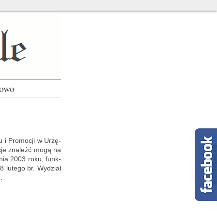
łowo
ju i Pro­mo­cji w Urzę­
a­cje zna­leżć mogą na
e­śnia 2003 roku, funk­
 lu­te­go br. Wy­dział
.