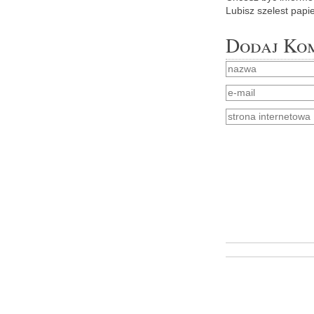
Lu­bisz sze­lest pa­pi
Dodaj Ko