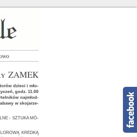
łowo
u­ry ZAMEK
to­rów dzie­ci i mło­
ty­czeń, godz. 11.00
tel­ni­ków naj­młod­
za­ba­wy w sko­ja­rze­
RAL­NE - SZTU­KA MÓ­
KO­LO­RO­WĄ KRED­KĄ