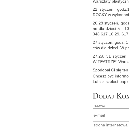
Warsz­ta­ty pla­stycz­
22 sty­czeń, godz
ROCKY w wy­ko­na­n
26,28 sty­czeń, godz
ne dla dzie­ci 5 - 10
048 617 10 29, 617
27 sty­czeń, godz. 1
ców dla dzie­ci. W pro
27,29, 31 sty­czeń
W TE­ATRZE” Warsz­ta­
Spodo­bał Ci się ten a
Chcesz być in­for­mo­
Lu­bisz sze­lest pa­pi
Dodaj Ko