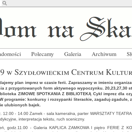
adomości
Polecamy
Galeria
Archiwum
S
9 w Szy­dło­wiec­kim Cen­trum Kul­t
e­my plan im­prez w cza­sie ferii. Za­pra­sza­my w imie­niu or­ga­ni­za­
­nia z przy­go­to­wa­nych form ak­tyw­ne­go wy­po­czyn­ku. 20,23,27,30 s
blio­te­ka ZI­MO­WE SPO­TKA­NIA Z BI­BLIO­TE­KĄ Cykl im­prez dla czy­
W pro­gra­mie: kon­kur­sy i roz­sy­pan­ki li­te­rac­kie, za­ga­duj-zga­du­le, 
nie ulu­bio­nych bajek.
z. 12.00 - 14.00 Zamek - sala ka­me­ral­na, par­ter WARSZ­TA­TY TE­AT
yk­cyj­ne, in­ter­pre­ta­cja tek­stu, ruch sce­nicz­ny.
zeń, godz.11.00 - Ga­le­ria KA­PLI­CA ZAM­KO­WA I pię­tro FERIE Z 