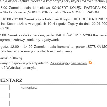
ne dla dzie­ci - sztu­ka two­rze­nia kom­po­zy­cji przy uży­ciu róż­nych tech­nik
.18.00 Zamek - sala ko­min­ko­wa KON­CERT KOLĘD, PA­STO­RA­ŁEK
iu Stu­dia Pio­sen­ki „VOICE” SCK-Za­mek i Chóru GO­SPEL RADOM
. 10.00 - 12.00 Zamek - sala ba­le­to­wa II pię­tro HIP HOP DLA JU­NIO­RA
 lat. Koszt udzia­łu w za­ję­ciach 10 zł / godz. Za­pi­sy do dnia 22.01.20
 02 96.
7.00 Zamek - sala ka­me­ral­na, par­ter BAL U ŚWIERSZ­CZY­KA Kar­na­wa­ło
­gra­mie za­ba­wy, kon­kur­sy, zga­dy­wan­ki.
, godz. 12.00 – 14.00 Zamek – sala ka­me­ral­na, par­ter „SZTU­KA MÓ
ty te­atral­no – mu­zycz­ne dla dzie­ci i mło­dzie­ży.
r­ty­kuł? Klik­nij
wa­ny o naj­now­szych ar­ty­ku­łach?
Za­sub­skry­buj ten ser­wis
e­ru?
Wy­dru­kuj ten ar­ty­kuł
mentarz