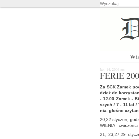
Wi
Jan. 14, 2009
ms
FERIE 200
Za SCK Zamek po­da­j
dzież do ko­rzy­sta
- 12.00 Zamek - Bi­
szych / 7 - 11 lat / 
nia, gło­śne czy­ta­
20,22 sty­czeń, god
WIE­NIA - ćwi­cze­nia d
21, 23,27,29 sty­c