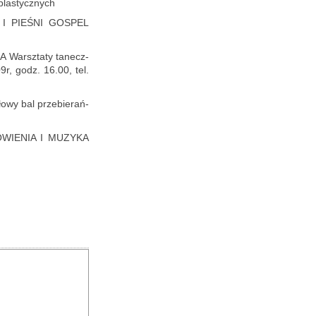
 pla­stycz­nych
 I PIE­ŚNI GO­SPEL
 Warsz­ta­ty ta­necz­
09r, godz. 16.00, tel.
­wy bal prze­bie­rań­
­WIE­NIA I MU­ZY­KA