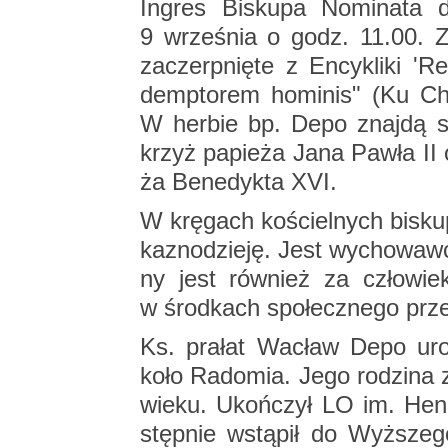
In­gres Bi­sku­pa No­mi­na­ta 
9 wrze­śnia o godz. 11.00. 
za­czerp­nię­te z En­cy­kli­ki 
demp­to­rem ho­mi­nis" (Ku Chry­s
W her­bie bp. Depo znaj­dą się
krzyż pa­pie­ża Jana Pawła II or
ża Be­ne­dyk­ta XVI.
W krę­gach ko­ściel­nych bi­skup
ka­zno­dzie­ję. Jest wy­cho­waw
ny jest rów­nież za czło­wie­ka
w środ­kach spo­łecz­ne­go prze
Ks. pra­łat Wa­cław Depo uro
koło Ra­do­mia. Jego ro­dzi­na
wieku. Ukoń­czył LO im. Hen­r
stęp­nie wstą­pił do Wyż­sze­