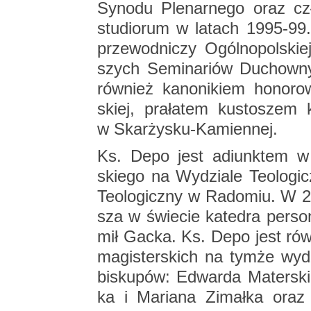
Sy­no­du Ple­nar­ne­go oraz cz
stu­dio­rum w la­tach 1995-99
prze­wod­ni­czy Ogól­no­pol­ski
szych Se­mi­na­riów Du­chow­ny
rów­nież ka­no­ni­kiem ho­no­ro­w
skiej, pra­ła­tem ku­sto­szem 
w Skar­ży­sku-Ka­mien­nej.
Ks. Depo jest ad­iunk­tem w ka
skie­go na Wy­dzia­le Teo­lo­g
Teo­lo­gicz­ny w Ra­do­miu. W 
sza w świe­cie ka­te­dra per­so­n
mił Gacka. Ks. Depo jest rów­n
ma­gi­ster­skich na tymże wy­dz
bi­sku­pów: Edwar­da Ma­ter­sk
ka i Ma­ria­na Zi­mał­ka oraz a