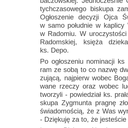
ba­czow­skiej. Jed­no­cze­śnie O
tych­cza­so­we­go bi­sku­pa za­
Ogło­sze­nie de­cy­zji Ojca Ś
w samo po­łu­dnie w ka­pli­cy
w Ra­do­miu. W uro­czy­sto­ści uc
Ra­dom­skiej, księ­ża dzie­ka­n
ks. Depo.
Po ogło­sze­niu no­mi­na­cji ks 
ram ze sobą to co nazwę dwom
zu­ją­cą, naj­pierw wobec Boga,
wa­ne rze­czy oraz wobec lud
two­rzy­li - po­wie­dział ks. pr
sku­pa Zyg­mun­ta pra­gnę zł
świa­do­mo­ścią, że z Was wy­ro­
- Dzię­ku­ję za to, że je­ste­śc