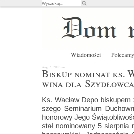
Wiadomości
Polecam
Aug. 5, 2006
ms
Bi­skup no­mi­nat ks.
wi­na dla Szy­dłow­c
Ks. Wa­cław Depo bi­sku­pem z
sze­go Se­mi­na­rium Du­chow­ne­
ho­no­ro­wy Jego Świą­to­bli­w
stał no­mi­no­wa­ny 5 sierp­nia n