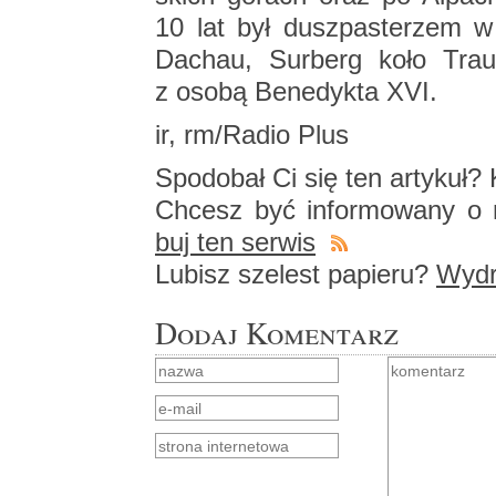
10 lat był dusz­pa­ste­rzem w p
Da­chau, Sur­berg koło Traun
z osobą Be­ne­dyk­ta XVI.
ir, rm/Radio Plus
Spodo­bał Ci się ten ar­ty­kuł? K
Chcesz być in­for­mo­wa­ny o n
buj ten ser­wis
Lu­bisz sze­lest pa­pie­ru?
Wy­dru
Dodaj Komentarz