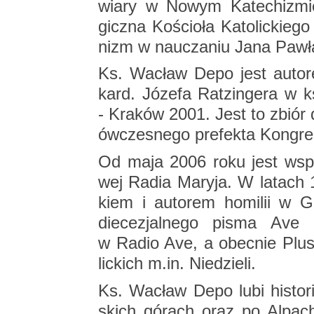
wiary w Nowym Ka­te­chi­zmie K
gicz­na Ko­ścio­ła Ka­to­lic­kie­
nizm w na­ucza­niu Jana Pawła
Ks. Wa­cław Depo jest au­to­r
kard. Jó­ze­fa Rat­zin­ge­ra w 
- Kra­ków 2001. Jest to zbiór 
ów­cze­sne­go pre­fek­ta Kon­gre
Od maja 2006 roku jest współ
wej Radia Ma­ry­ja. W la­tach 
kiem i au­to­rem ho­mi­lii w Go
die­ce­zjal­ne­go pisma Ave o
w Radio Ave, a obec­nie Plus.
lic­kich m.​in. Nie­dzie­li.
Ks. Wa­cław Depo lubi hi­sto­r
skich gó­rach oraz po Al­pach 