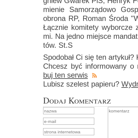
gniew Gwa­rek PiS, Hen­ryk Fe
mie­nie Sa­mo­rzą­do­wo Go­s
obro­na RP, Roman Środa "W
Łącz­nie ko­mi­te­ty wy­bor­cze z
mi. Na jedno miej­sce man­da­to
tów. St.S
Spodo­bał Ci się ten ar­ty­kuł? K
Chcesz być in­for­mo­wa­ny o n
buj ten ser­wis
Lu­bisz sze­lest pa­pie­ru?
Wy­dru
Dodaj Komentarz