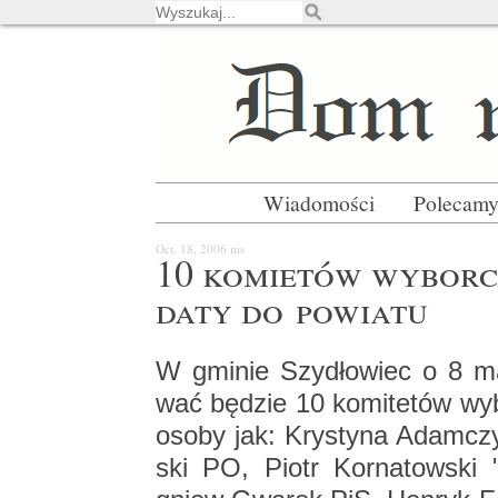
Wiadomości
Polecam
Oct. 18, 2006
ms
10 ko­mie­tów wy­bor­c
da­ty do po­wia­tu
W gmi­nie Szy­dło­wiec o 8 man
wać bę­dzie 10 ko­mi­te­tów wy­b
osoby jak: Kry­sty­na Adam­cz
ski PO, Piotr Kor­na­tow­ski 