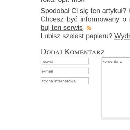
Spodo­bał Ci się ten ar­ty­kuł? K
Chcesz być in­for­mo­wa­ny o n
buj ten ser­wis
Lu­bisz sze­lest pa­pie­ru?
Wy­dru
Dodaj Komentarz