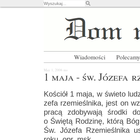
Wiadomości
Polecam
May 1, 2006
ms
1 maja - św. Jó­ze­fa r
Ko­ściół 1 maja, w świe­to lu
ze­fa rze­mieśl­ni­ka, jest on w
pracą zdo­by­wa­ją środ­ki 
o Świę­tą Ro­dzi­nę, którą Bóg
Św. Jó­ze­fa Rze­mieśl­ni­ka 
roku. opr. msk