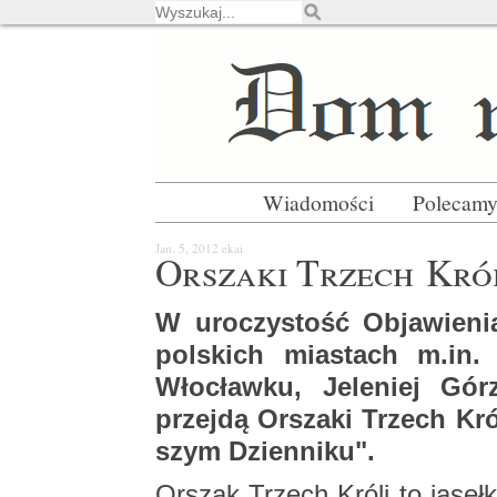
Wiadomości
Polecam
Jan. 5, 2012
ekai
Or­sza­ki Trzech Kró
W uro­czy­stość Ob­ja­wie­ni
pol­skich mia­stach m.​in. 
Wło­cław­ku, Je­le­niej Gór
przej­dą Or­sza­ki Trzech Kró
szym Dzien­ni­ku".
Or­szak Trzech Króli to ja­seł­k