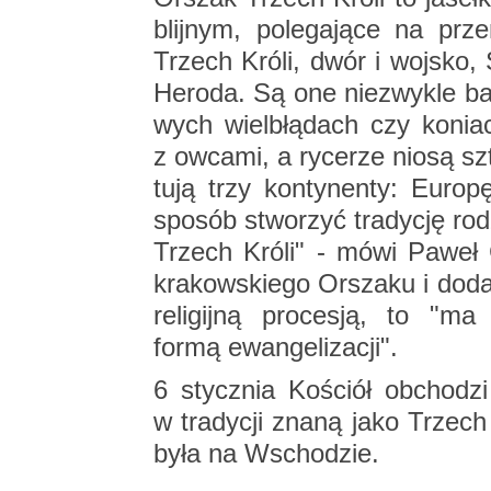
blij­nym, po­le­ga­ją­ce na prz
Trzech Króli, dwór i woj­sko, Ś
He­ro­da. Są one nie­zwy­kle ba
wych wiel­błą­dach czy ko­nia
z owca­mi, a ry­ce­rze niosą szta
tu­ją trzy kon­ty­nen­ty: Eu­r
spo­sób stwo­rzyć tra­dy­cję ro­d
Trzech Króli" - mówi Paweł Cze
kra­kow­skie­go Or­sza­ku i do­d
re­li­gij­ną pro­ce­sją, to "m
formą ewan­ge­li­za­cji".
6 stycz­nia Ko­ściół ob­cho­dzi
w tra­dy­cji znaną jako Trzech
była na Wscho­dzie.