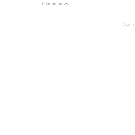
0 ko­men­ta­rzy
Layout