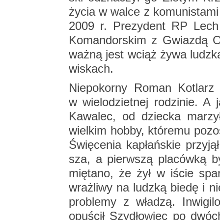
życia w walce z ko­mu­ni­sta­mi 
2009 r. Pre­zy­dent RP Lech 
Ko­man­dor­skim z Gwiaz­dą Or
ważną jest wciąż żywa ludz­ka 
wi­skach.
Nie­po­kor­ny Roman Ko­tlarz 
w wie­lo­dziet­nej ro­dzi­nie. A
Ka­wa­lec, od dziec­ka ma­rz
wiel­kim hobby, któ­re­mu po­zo­
Świę­ce­nia ka­płań­skie przy­j
sza, a pierw­szą pla­ców­ką b
mię­ta­no, że żył w iście spar
wraż­li­wy na ludz­ką biedę i ni
pro­ble­my z wła­dzą. In­wi­gi­l
opu­ścił Szy­dło­wiec po dwóc