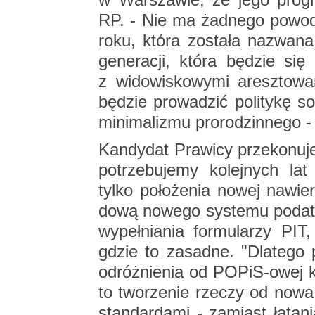
RP. - Nie ma żad­ne­go po­wo­
roku, która zo­sta­ła na­zwa­
ge­ne­ra­cji, która bę­dzie się 
z wi­do­wi­sko­wy­mi aresz­to­wa
bę­dzie pro­wa­dzić po­li­ty­kę so­
mi­ni­ma­li­zmu pro­ro­dzin­ne­go 
Kan­dy­dat Pra­wi­cy prze­ko­nu
po­trze­bu­je­my ko­lej­nych 
tylko po­ło­że­nia nowej na­wier
do­wą no­we­go sys­te­mu po­dat­k
wy­peł­nia­nia for­mu­la­rzy PIT
gdzie to za­sad­ne. "Dla­te­go
od­róż­nie­nia od PO­PiS-owej k
to two­rze­nie rze­czy od nowa, 
stan­dar­da­mi - za­miast ła­ta­