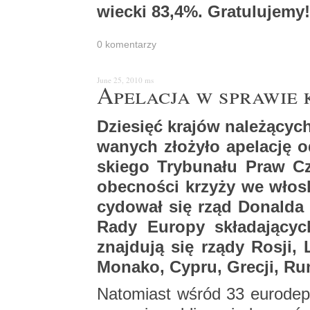
wiec­ki 83,4%. Gra­tu­lu­je­my!
0 ko­men­ta­rzy
June 25, 2010
ms
Ape­la­cja w spra­wie 
Dzie­sięć kra­jów na­le­żą­cyc
wa­nych zło­ży­ło ape­la­cję o
skie­go Try­bu­na­łu Praw C
obec­no­ści krzy­ży we wło­s
cy­do­wał się rząd Do­nal­da 
Rady Eu­ro­py skła­da­ją­c
znaj­du­ją się rządy Rosji, L
Mo­na­ko, Cypru, Gre­cji, Ru­m
Na­to­miast wśród 33 eu­ro­de­p