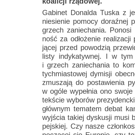
ko­ali­cji rzą­do­wej.
Ga­bi­net Do­nal­da Tuska z jed
nie­sie­nie po­mo­cy do­raź­nej 
grzech za­nie­cha­nia. Po­no­si 
ność za odło­że­nie re­ali­za­cji p
ją­cej przed po­wo­dzią prze­wi­
listy in­dy­ka­tyw­nej. I w ty
i grzech za­nie­cha­nia to ko
tych­mia­sto­wej dy­mi­sji obec­
zmu­sza­ją do po­sta­wie­nia p
w ogóle wy­peł­nia ono swoje 
tek­ście wy­bo­rów pre­zy­denc
głów­nym te­ma­tem debat kan­
wyj­ścia ta­kiej dys­ku­sji musi
pej­skiej. Czy nasze człon­ko­
no­czą­cej się Eu­ro­pie, czy też