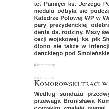
tet Pa­mię­ci ks. Je­rze­go Po
me­da­lu od­by­ła się pod­
Ka­te­drze Po­lo­wej WP w Wa
pary pre­zy­denc­kiej ode­br
den­ta ds. ro­dzi­ny. Mszy św.
ce­zji woj­sko­wej, ks. płk Sł
dlo­no się także w in­ten­cji 
denc­kie­go pod Smo­leń­ski
0 ko­men­ta­rzy
June 11, 2010
ms
Ko­mo­row­ski traci w 
We­dług son­da­żu przed­wy
prze­wa­ga Bro­ni­sła­wa Ko­
czyń­skim zma­la­ła nie­ma