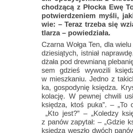
cho­dzą­cą z Płoc­ka Ewę To
po­twier­dze­niem myśli, ja
wie: – Teraz trze­ba się wzią
tla­rza – po­wie­dzia­ła.
Czar­na Wołga Ten, dla wielu ty
dzie­sią­tych, ist­niał na­praw
dża­ła pod drew­nia­ną ple­ba­n
sem gdzieś wy­wo­zi­li księ­
w miesz­ka­niu. Jedno z ta­ki
ka, go­spo­dy­nię księ­dza. Kry­s
ko­la­cję. W pew­nej chwi­li us
księ­dza, ktoś puka”. – „To o
„Kto jest?” – „Ko­le­dzy ks
z panów za­py­tał: – „Gdzie k
księ­dza we­szło dwóch panów,