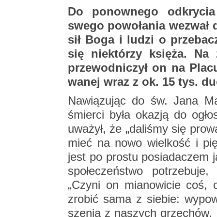
Do po­now­ne­go od­kry­cia 
swego po­wo­ła­nia we­zwał 
sił Boga i ludzi o prze­ba­cz
się nie­któ­rzy księ­ża. Na 
prze­wod­ni­czył on na Placu
wa­nej wraz z ok. 15 tys. du­
Na­wią­zu­jąc do św. Jana Mar
śmier­ci była oka­zją do ogło
uwa­żył, że „da­li­śmy się pro­w
mieć na nowo wiel­kość i pięk­
jest po pro­stu po­sia­da­czem j
spo­łe­czeń­stwo po­trze­bu­
„Czyni on mia­no­wi­cie coś,
zro­bić sama z sie­bie: wy­po
sze­nia z na­szych grze­chów, 