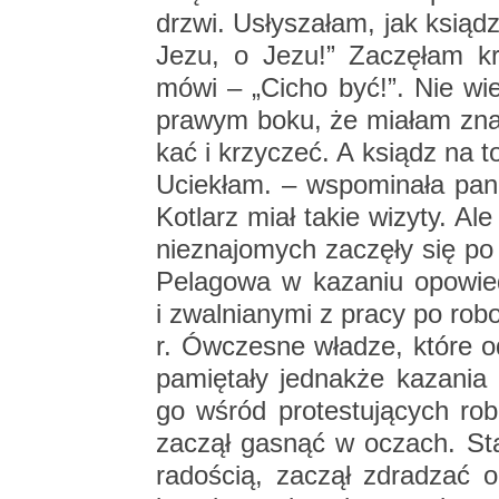
drzwi. Usły­sza­łam, jak ksiądz
Jezu, o Jezu!” Za­czę­łam 
mówi – „Cicho być!”. Nie wie
pra­wym boku, że mia­łam znak
kać i krzy­czeć. A ksiądz na to:
Ucie­kłam. – wspo­mi­na­ła pani
Ko­tlarz miał takie wi­zy­ty. Al
nie­zna­jo­mych za­czę­ły się p
Pe­la­go­wa w ka­za­niu opo­wie­
i zwal­nia­ny­mi z pracy po ro­b
r. Ów­cze­sne wła­dze, które o
pa­mię­ta­ły jed­nak­że ka­za­nia 
go wśród pro­te­stu­ją­cych r
za­czął ga­snąć w oczach. Stał 
ra­do­ścią, za­czął zdra­dzać o