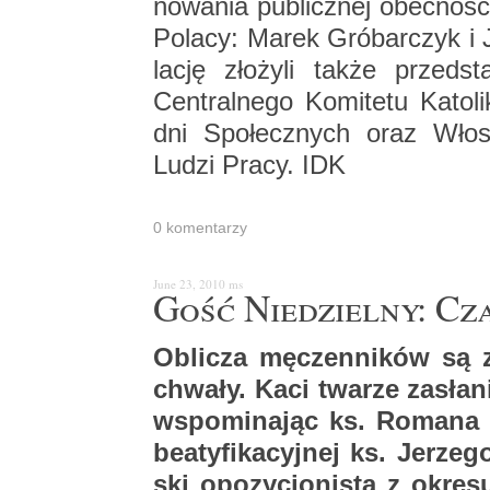
no­wa­nia pu­blicz­nej obec­no­ści
Po­la­cy: Marek Gró­bar­czyk i
la­cję zło­ży­li także przed­sta­
Cen­tral­ne­go Ko­mi­te­tu Ka­to­
dni Spo­łecz­nych oraz Wło­ski
Ludzi Pracy. IDK
0 ko­men­ta­rzy
June 23, 2010
ms
Gość Nie­dziel­ny: Cz
Ob­li­cza mę­czen­ni­ków są z
chwa­ły. Kaci twa­rze za­sła­n
wspo­mi­na­jąc ks. Ro­ma­na 
be­aty­fi­ka­cyj­nej ks. Je­rze
ski opo­zy­cjo­ni­sta z okre­