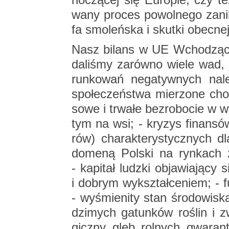
wa­ny pro­ces po­wol­ne­go za­ni­
fa smo­leń­ska i skut­ki obec­n
Nasz bi­lans w UE Wcho­dząc w s
da­li­śmy za­rów­no wiele wad,
run­ko­wań ne­ga­tyw­nych na­le­
spo­łe­czeń­stwa mie­rzo­ne ch
so­we i trwa­łe bez­ro­bo­cie w w
tym na wsi; - kry­zys fi­nan­sów
rów) cha­rak­te­ry­stycz­nych 
do­me­ną Pol­ski na ryn­kach z
- ka­pi­tał ludz­ki ob­ja­wia­ją­cy
i do­brym wy­kształ­ce­niem; - fu
- wy­śmie­ni­ty stan śro­do­wi­s
dzi­mych ga­tun­ków ro­ślin i z
gicz­ny gleb rol­nych gwa­ran­tu