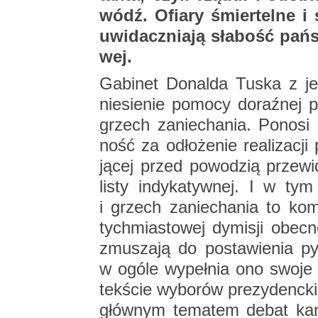
wódź. Ofia­ry śmier­tel­ne i s
uwi­dacz­nia­ją sła­bość pań­s
wej.
Ga­bi­net Do­nal­da Tuska z jed
nie­sie­nie po­mo­cy do­raź­nej 
grzech za­nie­cha­nia. Po­no­si 
ność za odło­że­nie re­ali­za­cji p
ją­cej przed po­wo­dzią prze­wi­
listy in­dy­ka­tyw­nej. I w ty
i grzech za­nie­cha­nia to ko
tych­mia­sto­wej dy­mi­sji obec­
zmu­sza­ją do po­sta­wie­nia p
w ogóle wy­peł­nia ono swoje 
tek­ście wy­bo­rów pre­zy­denc
głów­nym te­ma­tem debat kan­