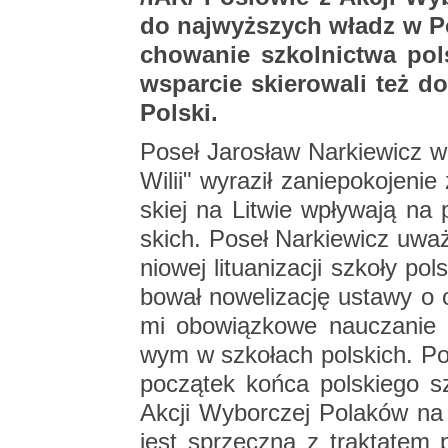
do naj­wyż­szych władz w Po
cho­wa­nie szkol­nic­twa pol
wspar­cie skie­ro­wa­li też d
Pol­ski.
Poseł Ja­ro­sław Nar­kie­wicz w
Wilii" wy­ra­ził za­nie­po­ko­je­n
skiej na Li­twie wpły­wa­ją na p
skich. Poseł Nar­kie­wicz uwa
nio­wej li­tu­ani­za­cji szko­ły 
bo­wał no­we­li­za­cję usta­wy o 
mi obo­wiąz­ko­we na­ucza­nie
wym w szko­łach pol­skich. Po
po­czą­tek końca pol­skie­go s
Akcji Wy­bor­czej Po­la­ków na Li
jest sprzecz­na z trak­ta­tem p