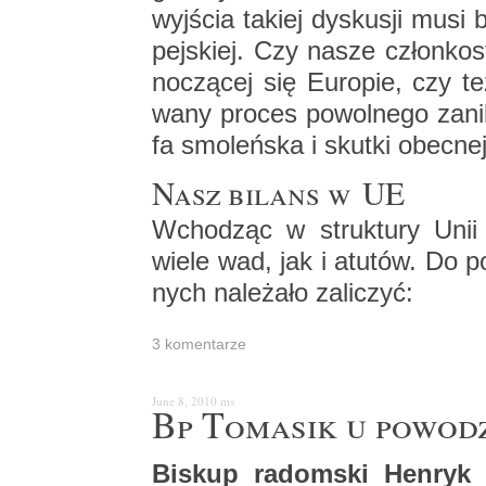
wyj­ścia ta­kiej dys­ku­sji musi
pej­skiej. Czy nasze człon­ko­
no­czą­cej się Eu­ro­pie, czy też
wa­ny pro­ces po­wol­ne­go za­ni­
fa smo­leń­ska i skut­ki obec­n
Nasz bi­lans w UE
Wcho­dząc w struk­tu­ry Unii Eu
wiele wad, jak i atu­tów. Do p
nych na­le­ża­ło za­li­czyć:
3 ko­men­ta­rze
June 8, 2010
ms
Bp To­ma­sik u po­wo­
Bi­skup ra­dom­ski Hen­ryk T