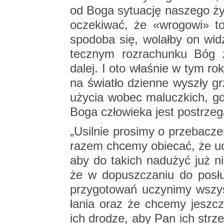
od Boga sy­tu­ację na­sze­go ż
ocze­ki­wać, że «wro­go­wi» to
spodo­ba się, wo­lał­by on wi­
tecz­nym roz­ra­chun­ku Bóg z
dalej. I oto wła­śnie w tym roku
na świa­tło dzien­ne wy­szły g
uży­cia wobec ma­lucz­kich, gdy
Boga czło­wie­ka jest po­strze­g
„Usil­nie pro­si­my o prze­ba­cz
ra­zem chce­my obie­cać, że u
aby do ta­kich nad­użyć już n
że w do­pusz­cza­niu do po­słu­
przy­go­to­wań uczy­ni­my wszy
ła­nia oraz że chce­my jesz­cz
ich dro­dze, aby Pan ich strze