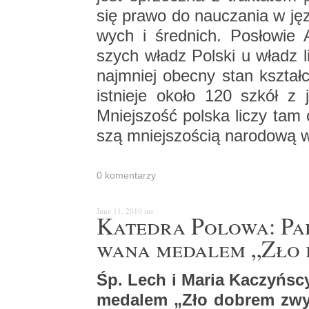
się prawo do na­ucza­nia w ję­z
wych i śred­nich. Po­sło­wie 
szych władz Pol­ski u władz li­
naj­mniej obec­ny stan kształ­ce
ist­nie­je około 120 szkół z 
Mniej­szość pol­ska liczy tam o
szą mniej­szo­ścią na­ro­do­wą w
0 ko­men­ta­rzy
June 11, 2010
ms
Ka­te­dra Po­lo­wa: Pa
wa­na me­da­lem „Zło 
Śp. Lech i Maria Ka­czyń­scy 
me­da­lem „Zło do­brem zwy­c