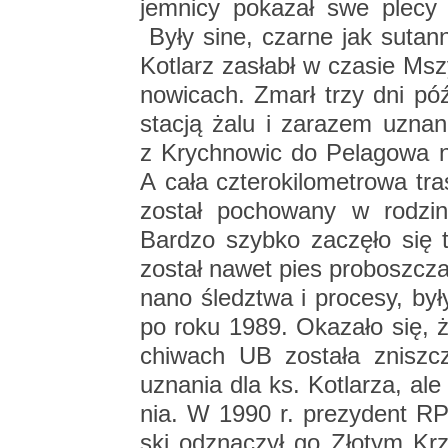
jem­ni­cy po­ka­zał swe plecy T
Były sine, czar­ne jak su­tan­n
Ko­tlarz za­słabł w cza­sie Msz
no­wi­cach. Zmarł trzy dni póź­
sta­cją żalu i za­ra­zem uzna­
z Krych­no­wic do Pe­la­go­wa nie­
A cała czte­ro­ki­lo­me­tro­wa tr
zo­stał po­cho­wa­ny w ro­dzi
Bar­dzo szyb­ko za­czę­ło się ta
zo­stał nawet pies pro­bosz­cz
na­no śledz­twa i pro­ce­sy, b
po roku 1989. Oka­za­ło się, ż
chi­wach UB zo­sta­ła znisz­czo­
uzna­nia dla ks. Ko­tla­rza, ale
nia. W 1990 r. pre­zy­dent RP
ski od­zna­czył go Zło­tym Krz