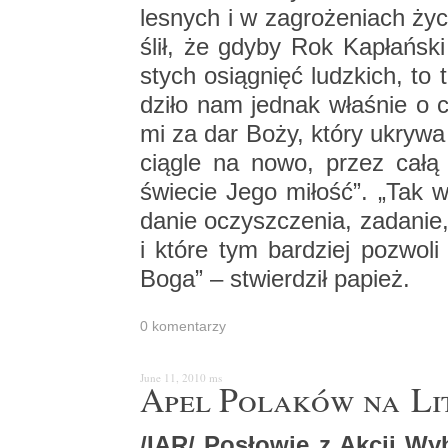
le­snych i w za­gro­że­niach życ
ślił, że gdyby Rok Ka­płań­ski
stych osią­gnięć ludz­kich, to t
dzi­ło nam jed­nak wła­śnie o 
mi za dar Boży, który ukry­wa s
cią­gle na nowo, przez całą s
świe­cie Jego mi­łość”. „Tak 
da­nie oczysz­cze­nia, za­da­ni
i które tym bar­dziej po­zwo­l
Boga” – stwier­dził pa­pież.
0 ko­men­ta­rzy
June 11, 2010
ms
Apel Po­la­ków na Li
/IAR/ Po­sło­wie z Akcji Wy­b