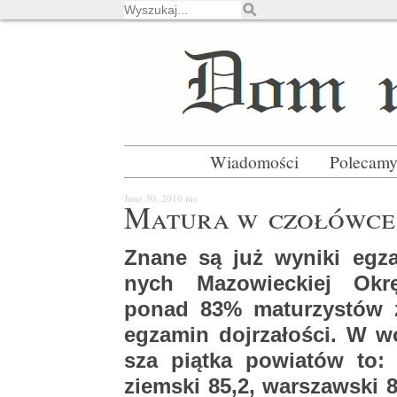
Wiadomości
Polecam
June 30, 2010
ms
Ma­tu­ra w czo­łów­ce
Znane są już wy­ni­ki eg­za
nych Ma­zo­wiec­kiej Okrę­g
ponad 83% ma­tu­rzy­stów z 
eg­za­min doj­rza­ło­ści. W w
sza piąt­ka po­wia­tów to:
ziem­ski 85,2, war­szaw­ski 8