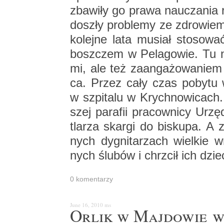
zba­wi­ły go prawa na­ucza­nia re
do­szły pro­ble­my ze zdro­wiem
ko­lej­ne lata mu­siał sto­so­w
bosz­czem w Pe­la­go­wie. Tu na
mi, ale też za­an­ga­żo­wa­niem 
ca. Przez cały czas po­by­tu w P
w szpi­ta­lu w Krych­no­wi­ca
szej pa­ra­fii pra­cow­ni­cy U
tla­rza skar­gi do bi­sku­pa. A z
nych dy­gni­ta­rzach wiel­kie wr
nych ślu­bów i chrzcił ich dzie­
0 ko­men­ta­rzy
June 16, 2010
ms
Orlik w Maj­do­wie w