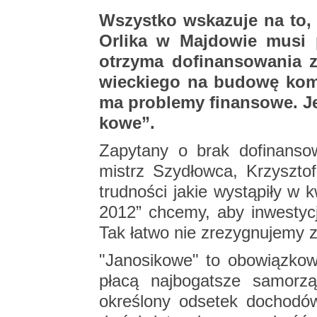
Wszyst­ko wska­zu­je na to, ż
Or­li­ka w Maj­do­wie musi
otrzy­ma do­fi­nan­so­wa­nia
wiec­kie­go na bu­do­wę ko
ma pro­ble­my fi­nan­so­we. J
ko­we”.
Za­py­ta­ny o brak do­fi­nan­so­w
mistrz Szy­dłow­ca, Krzysz­tof 
trud­no­ści jakie wy­stą­pi­ły w
2012” chce­my, aby in­we­sty­cja
Tak łatwo nie zre­zy­gnu­je­my z
"Ja­no­si­ko­we" to obo­wiąz­ko
płacą naj­bo­gat­sze sa­mo­rz
okre­ślo­ny od­se­tek do­cho­d