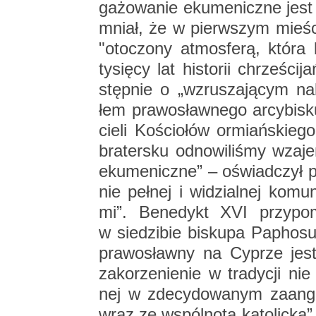
ga­żo­wa­nie eku­me­nicz­ne jest 
mniał, że w pierw­szym mie­ści
"oto­czo­ny at­mos­fe­rą, która
ty­się­cy lat hi­sto­rii chrze­śc
stęp­nie o „wzru­sza­ją­cym na
łem pra­wo­sław­ne­go ar­cy­bi­s
cie­li Ko­ścio­łów or­miań­skie­go
bra­ter­sku od­no­wi­li­śmy wza­j
eku­me­nicz­ne” – oświad­czył pa
nie peł­nej i wi­dzial­nej ko­mu­
mi”. Be­ne­dykt XVI przy­po­m
w sie­dzi­bie bi­sku­pa Pa­pho­su
pra­wo­sław­ny na Cy­prze jest
za­ko­rze­nie­nie w tra­dy­cji n
nej w zde­cy­do­wa­nym za­an­ga
wraz ze wspól­no­tą ka­to­lic­ką”