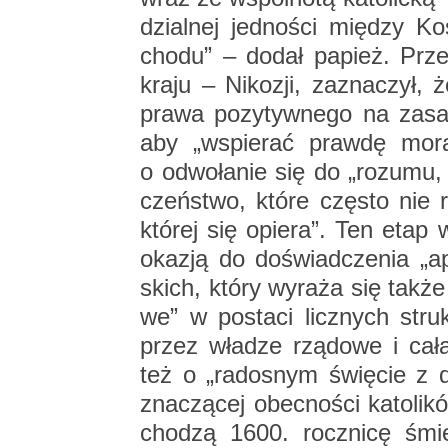
dzial­nej jed­no­ści mię­dzy Ko
cho­du” – dodał pa­pież. Prze­
kraju – Ni­ko­zji, za­zna­czył, 
prawa po­zy­tyw­ne­go na za­sa
aby „wspie­rać praw­dę mo­ral
o od­wo­ła­nie się do „ro­zu­mu,
czeń­stwo, które czę­sto nie roz­
któ­rej się opie­ra”. Ten etap w
oka­zją do do­świad­cze­nia „apo­
skich, który wy­ra­ża się także 
we” w po­sta­ci licz­nych struk
przez wła­dze rzą­do­we i cał
też o „ra­do­snym świę­cie z dz
zna­czą­cej obec­no­ści ka­to­li
cho­dzą 1600. rocz­ni­cę śmier