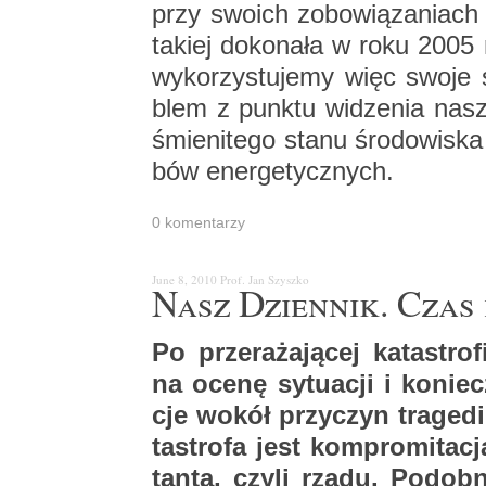
przy swo­ich zo­bo­wią­za­niach r
ta­kiej do­ko­na­ła w roku 2005 
wy­ko­rzy­stu­je­my więc swoj
blem z punk­tu wi­dze­nia na­s
śmie­ni­te­go stanu śro­do­wi­ska
bów ener­ge­tycz­nych.
0 ko­men­ta­rzy
June 8, 2010
Prof. Jan Szysz­ko
Nasz Dzien­nik. Czas 
Po prze­ra­ża­ją­cej ka­ta­st
na ocenę sy­tu­acji i ko­niecz
cje wokół przy­czyn tra­ge­di
ta­stro­fa jest kom­pro­mi­ta­
tan­ta, czyli rządu. Po­dob­