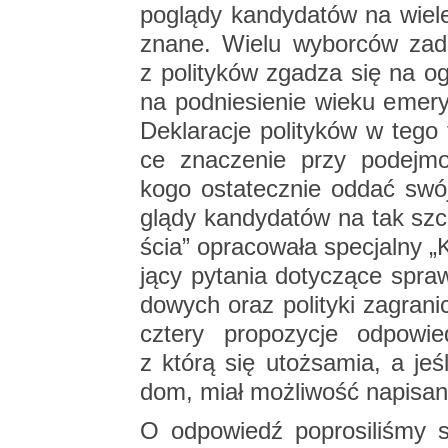
po­glą­dy kan­dy­da­tów na wi
znane. Wielu wy­bor­ców za­da
z po­li­ty­ków zga­dza się na og
na pod­nie­sie­nie wieku eme­ry­t
De­kla­ra­cje po­li­ty­ków w te
ce zna­cze­nie przy po­dej­mo
kogo osta­tecz­nie oddać swój
glą­dy kan­dy­da­tów na tak szcz
ścia” opra­co­wa­ła spe­cjal­ny „K
ją­cy py­ta­nia do­ty­czą­ce spra
do­wych oraz po­li­ty­ki za­gra­n
czte­ry pro­po­zy­cje od­po­w
z którą się utoż­sa­mia, a jeśl
dom, miał moż­li­wość na­pi­sa­n
O od­po­wiedź po­pro­si­li­śmy s