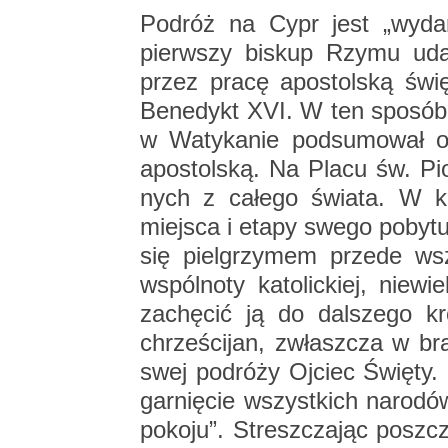
Po­dróż na Cypr jest „wy­da­
pierw­szy bi­skup Rzymu udał
przez pracę apo­stol­ską świę
Be­ne­dykt XVI. W ten spo­sób 
w Wa­ty­ka­nie pod­su­mo­wał 
apo­stol­ską. Na Placu św. Pio­
nych z ca­łe­go świa­ta. W ka­
miej­sca i etapy swego po­by­
się piel­grzy­mem przede ws
wspól­no­ty ka­to­lic­kiej, nie­w
za­chę­cić ją do dal­sze­go kr
chrze­ści­jan, zwłasz­cza w bra
swej po­dró­ży Oj­ciec Świę­ty
gar­nię­cie wszyst­kich na­ro­
po­ko­ju”. Stresz­cza­jąc po­szcz