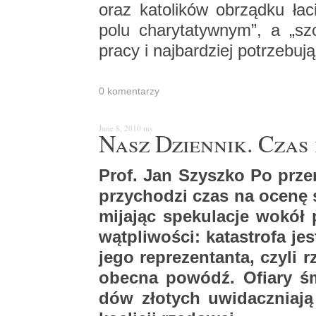
oraz ka­to­li­ków ob­rząd­ku ła­
polu cha­ry­ta­tyw­nym”, a „sz
pracy i naj­bar­dziej po­trze­bu­
0 ko­men­ta­rzy
June 8, 2010
ms
Nasz Dzien­nik. Czas 
Prof. Jan Szysz­ko Po prze­ra­
przy­cho­dzi czas na ocenę sy
mi­ja­jąc spe­ku­la­cje wokół
wąt­pli­wo­ści: ka­ta­stro­fa j
jego re­pre­zen­tan­ta, czyli 
obec­na po­wódź. Ofia­ry śmier
dów zło­tych uwi­dacz­nia­ją