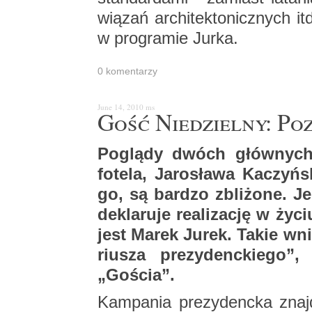
wią­zań ar­chi­tek­to­nicz­nych 
w pro­gra­mie Jurka.
0 ko­men­ta­rzy
June 14, 2010
ms
Gość Nie­dziel­ny: Po­
Po­glą­dy dwóch głów­nych 
fo­te­la, Ja­ro­sła­wa Ka­czyń
go, są bar­dzo zbli­żo­ne. J
de­kla­ru­je re­ali­za­cję w ży
jest Marek Jurek. Takie wni
riu­sza pre­zy­denc­kie­go”,
„Go­ścia”.
Kam­pa­nia pre­zy­denc­ka znaj­d