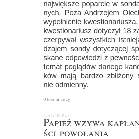
naj­więk­sze po­par­cie w son­da­
nych. Poza An­drze­jem Ole­c
wy­peł­nie­nie kwe­stio­na­riu­sz
kwe­stio­na­riusz do­ty­czył 18 
czer­py­wał wszyst­kich ist­nie
dza­jem sondy do­ty­czą­cej sp
ska­ne od­po­wie­dzi z pew­no­śc
temat po­glą­dów da­ne­go kan­dy­
ków mają bar­dzo zbli­żo­ny s
nie od­mien­ny.
0 ko­men­ta­rzy
June 12, 2010
ms
Pa­pież wzywa ka­pła­
ści po­wo­ła­nia