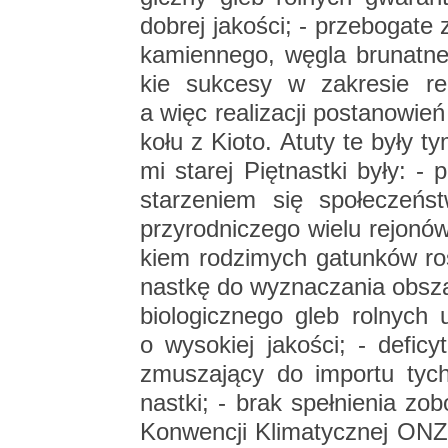
do­brej ja­ko­ści; - prze­bo­ga­t
ka­mien­ne­go, węgla bru­nat­ne
kie suk­ce­sy w za­kre­sie re­
a więc re­ali­za­cji po­sta­no­wi
ko­łu z Kioto. Atuty te były ty
mi sta­rej Pięt­nast­ki były: - 
sta­rze­niem się spo­łe­czeństw
przy­rod­ni­cze­go wielu re­jo­nó
kiem ro­dzi­mych ga­tun­ków ro­ś
nast­kę do wy­zna­cza­nia ob­sza
bio­lo­gicz­ne­go gleb rol­nych u
o wy­so­kiej ja­ko­ści; - de­fi­
zmu­sza­ją­cy do im­por­tu tyc
nast­ki; - brak speł­nie­nia zo­b
Kon­wen­cji Kli­ma­tycz­nej ONZ 