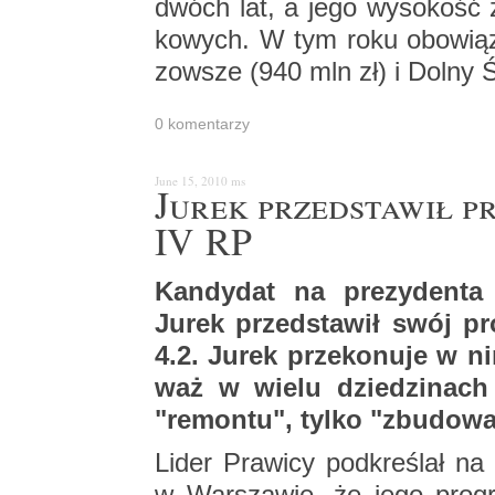
dwóch lat, a jego wy­so­kość z
ko­wych. W tym roku obo­wią­ze
zow­sze (940 mln zł) i Dolny Ś
0 ko­men­ta­rzy
June 15, 2010
ms
Jurek przed­sta­wił p
IV RP
Kan­dy­dat na pre­zy­den­ta 
Jurek przed­sta­wił swój pro
4.2. Jurek prze­ko­nu­je w ni
waż w wielu dzie­dzi­nach 
"re­mon­tu", tylko "zbu­do­w
Lider Pra­wi­cy pod­kre­ślał na p
w War­sza­wie, że jego pro­gr