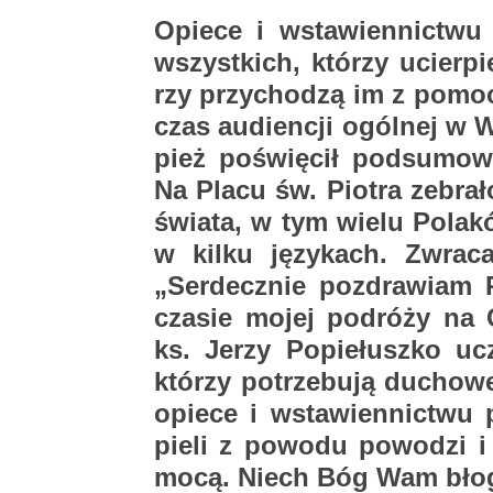
Opie­ce i wsta­wien­nic­twu b
wszyst­kich, któ­rzy ucier­pi
rzy przy­cho­dzą im z po­mo­
czas au­dien­cji ogól­nej w Wa­
pież po­świę­cił pod­su­mo­w
Na Placu św. Pio­tra ze­bra­ł
świa­ta, w tym wielu Po­la­k
w kilku ję­zy­kach. Zwra­ca
„Ser­decz­nie po­zdra­wiam P
cza­sie mojej po­dró­ży na 
ks. Jerzy Po­pie­łusz­ko uczy
któ­rzy po­trze­bu­ją du­cho­w
opie­ce i wsta­wien­nic­twu 
pie­li z po­wo­du po­wo­dzi 
mo­cą. Niech Bóg Wam bło­g