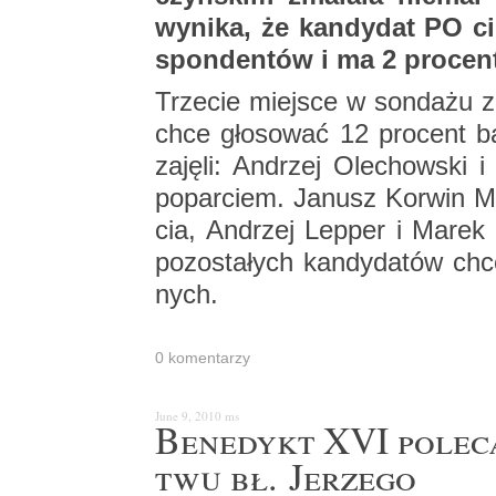
wy­ni­ka, że kan­dy­dat PO ci
spon­den­tów i ma 2 pro­cent
Trze­cie miej­sce w son­da­żu za
chce gło­so­wać 12 pro­cent ba
za­ję­li: An­drzej Ole­chow­ski
po­par­ciem. Ja­nusz Kor­win M
cia, An­drzej Lep­per i Marek 
po­zo­sta­łych kan­dy­da­tów chc
nych.
0 ko­men­ta­rzy
June 9, 2010
ms
Be­ne­dykt XVI po­le­c
twu bł. Je­rze­go