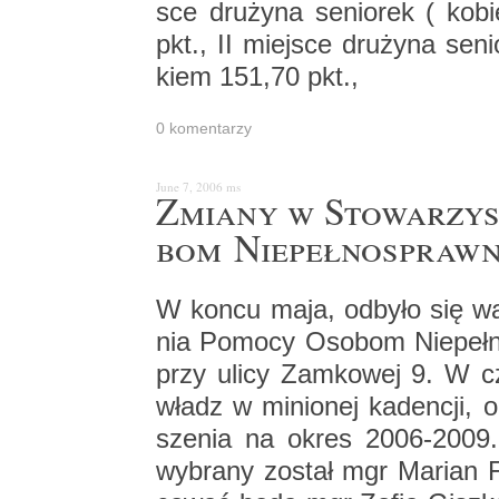
sce dru­ży­na se­nio­rek ( ko
pkt., II miej­sce dru­ży­na se­n
kiem 151,70 pkt.,
0 ko­men­ta­rzy
June 7, 2006
ms
Zmia­ny w Sto­wa­rzy­s
bom Nie­peł­no­spraw
W koncu maja, od­by­ło się wal
nia Po­mo­cy Oso­bom Nie­peł­n
przy ulicy Zam­ko­wej 9. W cza­
władz w mi­nio­nej ka­den­cji,
sze­nia na okres 2006-2009. P
wy­bra­ny zo­stał mgr Ma­rian 