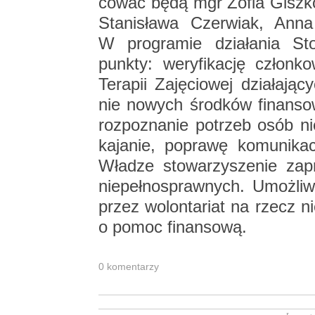
co­wać będą mgr Zofia Gisz­ko
Sta­ni­sła­wa Czer­wiak, Anna
W pro­gra­mie dzia­ła­nia Sto­w
punk­ty: we­ry­fi­ka­cję człon­
Te­ra­pii Za­ję­cio­wej dzia­ła­ją
nie no­wych środ­ków fi­nan­so­
roz­po­zna­nie po­trzeb osób ni
ka­ja­nie, po­pra­wę ko­mu­ni­ka­
Wła­dze sto­wa­rzy­sze­nie za­
nie­peł­no­spraw­nych. Umoż­li­w
przez wo­lon­ta­riat na rzecz n
o pomoc fi­nan­so­wą.
0 ko­men­ta­rzy