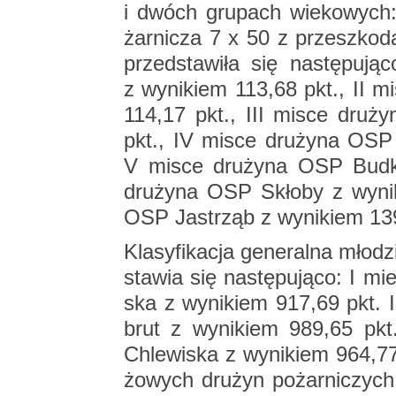
i dwóch gru­pach wie­ko­wych: 
żar­ni­cza 7 x 50 z prze­szko­da­
przed­sta­wi­ła się na­stę­pu­
z wy­ni­kiem 113,68 pkt., II m
114,17 pkt., III misce dru­ż
pkt., IV misce dru­ży­na OSP
V misce dru­ży­na OSP Budki
dru­ży­na OSP Skło­by z wy­ni
OSP Ja­strząb z wy­ni­kiem 13
Kla­sy­fi­ka­cja ge­ne­ral­na mło
sta­wia się na­stę­pu­ją­co: I m
ska z wy­ni­kiem 917,69 pkt. 
brut z wy­ni­kiem 989,65 pkt
Chle­wi­ska z wy­ni­kiem 964,77 p
żo­wych dru­żyn po­żar­ni­czych 