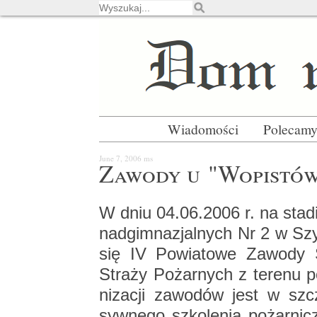
Wiadomości
Polecam
June 7, 2006
ms
Za­wo­dy u "Wo­pi­stó
W dniu 04.06.2006 r. na sta­di
nad­gim­na­zjal­nych Nr 2 w Szy­
się IV Po­wia­to­we Za­wo­dy S
Stra­ży Po­żar­nych z te­re­nu p
ni­za­cji za­wo­dów jest w szcze­
syw­ne­go szko­le­nia po­żar­ni­c