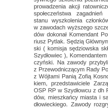
pro­wa­dze­nia akcji ra­tow­ni­cz
spo­łe­czeń­stwa za­gad­nień 
stanu wy­szko­le­nia człon­ków
w za­wo­dach wyż­sze­go szcze­b
dów do­ko­nał Ko­men­dant Po
riusz Py­tlak. Sę­dzią Głów­ny
ski ( ko­mi­sja sę­dziow­ska sk
Szy­dło­wiec ), Ko­men­dan­tem 
czyń­ski. Na za­wo­dy przy­by­li
z Prze­wod­ni­czą­cym Rady P
z Wój­ta­mi Panią Zofią Kosn
kiem, przed­sta­wi­cie­le Za­rz
OSP RP w Szy­dłow­cu z dh Ro­
dów, miesz­kań­cy mia­sta i są­
dło­wiec­kie­go. Za­wo­dy roz­