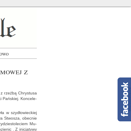
łowo
­mo­wej z
 z rzeź­bą Chry­stu­sa
i Pań­skiej. Kon­ce­le­
a w szy­dło­wiec­kiej
­wa Stwo­sza, obec­nie
­dzie­sto­le­ciem Mu­
­nic . Z ini­cja­ty­wy