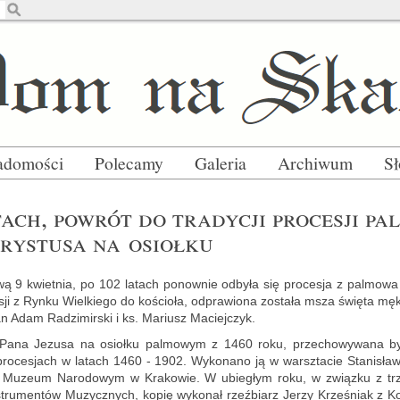
adomości
Polecamy
Galeria
Archiwum
S
ach, po­wrót do tra­dy­cji pro­ce­sji pal
ry­stu­sa na osioł­ku
wą 9 kwiet­nia, po 102 la­tach po­now­nie od­by­ła się pro­ce­sja z pal­mo­wa
sji z Rynku Wiel­kie­go do ko­ścio­ła, od­pra­wio­na zo­sta­ła msza świę­ta męk
kan Adam Ra­dzi­mir­ski i ks. Ma­riusz Ma­ciej­czyk.
a Pana Je­zu­sa na osioł­ku pal­mo­wym z 1460 roku, prze­cho­wy­wa­na był
ro­ce­sjach w la­tach 1460 - 1902. Wy­ko­na­no ją w warsz­ta­cie Sta­ni­sła
 Mu­zeum Na­ro­do­wym w Kra­ko­wie. W ubie­głym roku, w związ­ku z trzy
ru­men­tów Mu­zycz­nych, kopię wy­ko­nał rzeź­biarz Jerzy Krze­śniak z Ko­zie