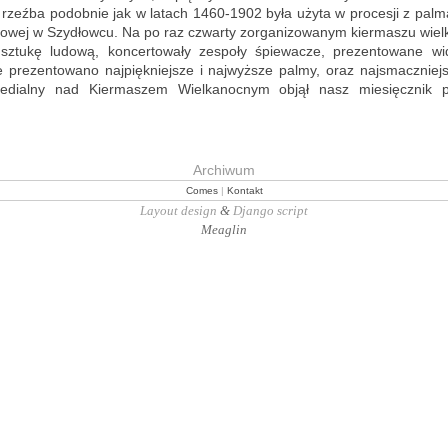
 rzeź­ba po­dob­nie jak w la­tach 1460-1902 była użyta w pro­ce­sji z pal­ma
mo­wej w Szy­dłow­cu. Na po raz czwar­ty zor­ga­ni­zo­wa­nym kier­ma­szu wiel­
 sztu­kę lu­do­wą, kon­cer­to­wa­ły ze­spo­ły śpie­wa­cze, pre­zen­to­wa­ne wi­
 pre­zen­to­wa­no naj­pięk­niej­sze i naj­wyż­sze palmy, oraz naj­smacz­niej­
me­dial­ny nad Kier­ma­szem Wiel­ka­noc­nym objął nasz mie­sięcz­nik p
Archiwum
Comes
|
Kontakt
Layout design
&
Django script
Meaglin