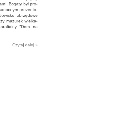
­mi. Bo­ga­ty był pro­
ka­noc­nym pre­zen­to­
do­wi­sko ob­rzę­do­we
szy ma­zu­rek wiel­ka­
a­ra­fial­ny "Dom na
Czy­taj dalej »