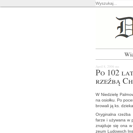
Wi
April 8, 2006
ms
Po 102 la­t
rzeź­bą Ch
W Nie­dzie­lę Pal­mo­
na osioł­ku. Po po­ce­
bro­wa­li ją ks. dzie­
Ory­gi­nal­na rzeź­b
farze i uży­wa­na w p
znaj­du­je się ona w
zeum Lu­do­wych In­st