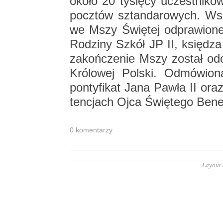
około 20 ty­się­cy uczest­ni­k
pocz­tów sztan­da­ro­wych. Wsz
we Mszy Świę­tej od­pra­wio­ne
Ro­dzi­ny Szkół JP II, księ­dza
za­koń­cze­nie Mszy zo­stał od­
Kró­lo­wej Pol­ski. Od­mó­wio­
pon­ty­fi­kat Jana Pawła II oraz 
ten­cjach Ojca Świę­te­go Be­n
0 ko­men­ta­rzy
Layout