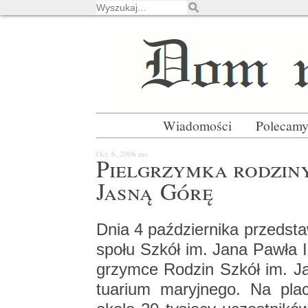
Wiadomości
Polecam
Oct. 6, 2006
ms
Piel­grzym­ka ro­dzi­n
Jasną Górę
Dnia 4 paź­dzier­ni­ka przed­sta­
spo­łu Szkół im. Jana Pawła II
grzym­ce Ro­dzin Szkół im. Ja
tu­arium ma­ryj­ne­go. Na pla