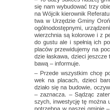
się nam wy­bu­do­wać trzy obiek­
na Wój­cik kie­row­nik Re­fe­ra­tu
twa w Urzę­dzie Gminy Oroń­
ogól­no­do­stęp­ny­mi, urzą­dze­n
wierzch­nia są ko­lo­ro­we i z 
do gustu ale i speł­nią ich po­
pla­ców prze­wi­du­je­my na po­cz
dzie ła­ska­wa, dzie­ci jesz­cz
ba­wą – in­for­mu­je.
– Przede wszyst­kim chcę pod­
wek na pla­cach, dzie­ci bar­
dzia­ło się na bu­do­wie, oczy­wi
– za­zna­cza. – Są­dząc zatem
szych, in­we­sty­cję tę można 
po­trzeb­ną w na­szej gmi­nie –