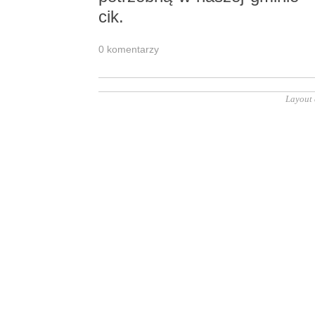
cik.
0 ko­men­ta­rzy
Layout