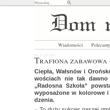
Wiadomości
Polecam
Oct. 27, 2011
P.U.
Tra­fio­na za­ba­wo­wa -
Cie­pła, Wał­snów i Oroń­sk
wo­ściach nie tak dawno w
„Ra­do­sna Szko­ła” po­wst
wy­po­sa­żo­ne w ko­lo­ro­we 
dze­nia.
– To duży suk­ces na­szej gm