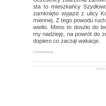
sta to miesz­kań­cy Szy­dłow­
za­mknię­to wy­jazd z ulicy Ko
mien­nej. Z tego po­wo­du ruch 
wiel­ki. Mimo to do­szło do teg
my na­dzie­ję, na po­wrót do zdro
do­pie­ro co za­czął wa­ka­cje.
0 ko­men­ta­rzy
Layout