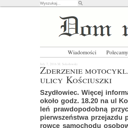
Wiadomości
Polecam
July 7, 2016
M. So­ko­łow­ski
Zde­rze­nie mo­to­cy­k
ulicy Ko­ściusz­ki
Szy­dło­wiec. Wię­cej in­for­m
około godz. 18.20 na ul Ko­
leń praw­do­po­dob­ną przy­c
pierw­szeń­stwa prze­jaz­du p
row­cę sa­mo­cho­du oso­bo­