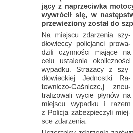
ją­cy z na­prze­ciw­ka mo­to­
wy­wró­cił się, w na­stęp­stw
prze­wie­zio­ny zo­stał do szp
Na miej­scu zda­rze­nia szy­
dło­wiec­cy po­li­cjan­ci pro­wa­
dzi­li czyn­no­ści ma­ją­ce na
celu usta­le­nia oko­licz­no­ści
wy­pad­ku. Stra­ża­cy z szy­
dło­wiec­kiej Jed­nost­ki Ra­
tow­ni­czo-Ga­śni­cze,j zneu­
tra­li­zo­wa­li wycie pły­nów na
miej­scu wy­pad­ku i razem
z Po­li­cja za­bez­pie­czy­li miej­
sce zda­rze­nia.
Uczest­ni­cy zda­rze­nia za­rów­n