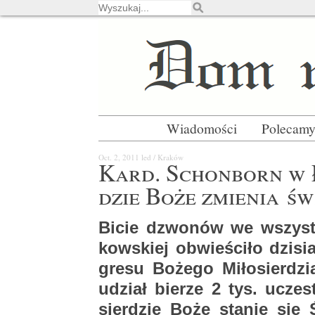
Wiadomości
Polecam
Oct. 2, 2011
led / Kra­ków
Kard. Schon­born w Ła
dzie Boże zmie­nia św
Bicie dzwo­nów we wszyst­kic
kow­skiej ob­wie­ści­ło dzi­si
gre­su Bo­że­go Mi­ło­sier­dz
udział bie­rze 2 tys. uczest
sier­dzie Boże sta­nie się 