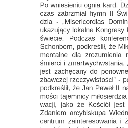
Po wnie­sie­niu ognia kard. Dz
czas za­brzmiał hymn II Świa­t
dzia - „Mi­se­ri­cor­dias Do­mi­n
uka­zu­ją­cy lo­kal­ne Kon­gre­sy
świe­cie. Pod­czas kon­fe­ren­
Schon­born, pod­kre­ślił, że Mi­ł
men­tal­ne dla zro­zu­mie­nia 
śmier­ci i zmar­twych­wsta­nia. 
jest za­chę­ca­ny do po­now­ne­
zbaw­czej rze­czy­wi­sto­ści” - 
pod­kre­ślił, że Jan Paweł II na
mo­ści ta­jem­ni­cy mi­ło­sier­dz
wa­cji, jako że Ko­ściół jest 
Zda­niem ar­cy­bi­sku­pa Wied­
cen­trum za­in­te­re­so­wa­nia i