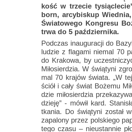
kość w trze­cie ty­siąc­le­
born, ar­cy­bi­skup Wied­nia,
Świa­to­we­go Kon­gre­su Bo­ż
trwa do 5 paź­dzier­ni­ka.
Pod­czas in­au­gu­ra­cji do Ba­zy­l
lu­dzie z fla­ga­mi nie­mal 70 pa
do Kra­ko­wa, by uczest­ni­czy
Mi­ło­sier­dzia. W świą­ty­ni zgr
mal 70 kra­jów świa­ta. „W tej
ściół i cały świat Bo­że­mu Mi­ł
dzie mi­ło­sier­dzia prze­ka­zy­
dzie­ję” - mówił kard. Sta­ni­s
tka­nia. Do świą­ty­ni zo­stał w
za­pa­lo­ny przez pol­skie­go pa
tego czasu – nie­ustan­nie pło­n