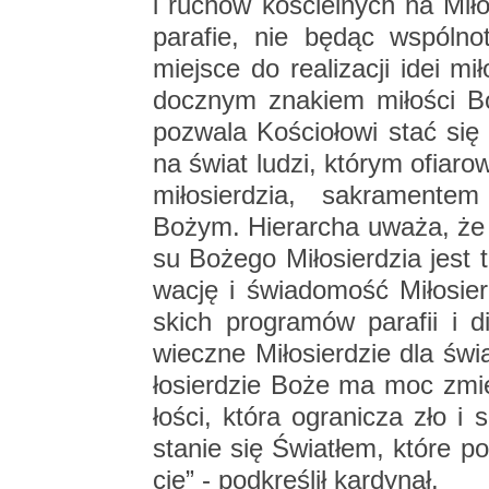
i ru­chów ko­ściel­nych na Mi­ł
pa­ra­fie, nie będąc wspól­no­t
miej­sce do re­ali­za­cji idei m
docz­nym zna­kiem mi­ło­ści Boż
po­zwa­la Ko­ścio­ło­wi stać si
na świat ludzi, któ­rym ofia­ro­w
mi­ło­sier­dzia, sa­kra­men­te
Bożym. Hie­rar­cha uważa, że 
su Bo­że­go Mi­ło­sier­dzia jest
wa­cję i świa­do­mość Mi­ło­sier­
skich pro­gra­mów pa­ra­fii i die
wiecz­ne Mi­ło­sier­dzie dla świa
ło­sier­dzie Boże ma moc zmie­n
ło­ści, która ogra­ni­cza zło i 
sta­nie się Świa­tłem, które po­p
cie” - pod­kre­ślił kar­dy­nał.