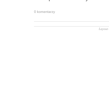
0 ko­men­ta­rzy
Layout