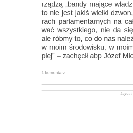
rzą­dzą „bandy ma­ją­ce wła­d
to nie jest jakiś wiel­ki dzwon
rach par­la­men­tar­nych na ca
wać wszyst­kie­go, nie da się
ale róbmy to, co do nas na­le
w moim śro­do­wi­sku, w moim n
piej” – za­chę­cił abp Józef Mi­c
1 ko­men­tarz
Layout