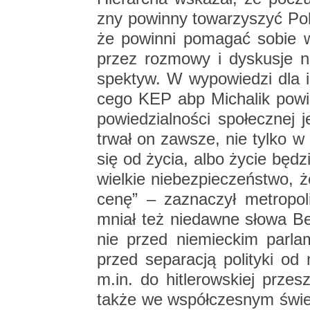
zny po­win­ny to­wa­rzy­szyć Po
że po­win­ni po­ma­gać sobie w 
przez roz­mo­wy i dys­ku­sje 
spek­tyw. W wy­po­wie­dzi dla in­
ce­go KEP abp Mi­cha­lik po­wie
po­wie­dzial­no­ści spo­łecz­nej
trwał on za­wsze, nie tylko w dn
się od życia, albo życie bę­dzie l
wiel­kie nie­bez­pie­czeń­stwo, 
cenę” – za­zna­czył me­tro­po­l
mniał też nie­daw­ne słowa Be­n
nie przed nie­miec­kim par­la
przed se­pa­ra­cją po­li­ty­ki od
m.​in. do hi­tle­row­skiej prze
także we współ­cze­snym świe­cie 