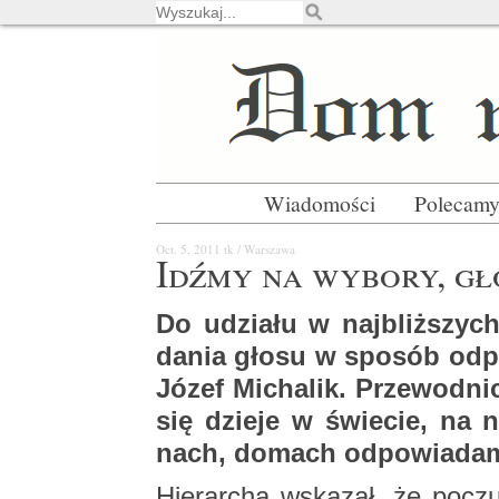
Wiadomości
Polecam
Oct. 5, 2011
tk / War­sza­wa
Idźmy na wy­bo­ry, gło
Do udzia­łu w naj­bliż­szych
da­nia głosu w spo­sób od­po­
Józef Mi­cha­lik. Prze­wod­ni
się dzie­je w świe­cie, na n
nach, do­mach od­po­wia­da­
Hie­rar­cha wska­zał, że po­czu­