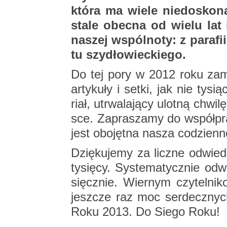
która ma wiele nie­do­sko­na
stale obec­na od wielu lat i 
na­szej wspól­no­ty: z pa­ra­f
tu szy­dło­wiec­kie­go.
Do tej pory w 2012 roku za­mie
ar­ty­ku­ły i setki, jak nie ty­s
riał, utrwa­la­ją­cy ulot­ną chwi­
sce. Za­pra­sza­my do współ­p
jest obo­jęt­na nasza co­dzien­
Dzię­ku­je­my za licz­ne od­wie
ty­się­cy. Sys­te­ma­tycz­nie od
sięcz­nie. Wier­nym czy­tel­ni­k
jesz­cze raz moc ser­decz­n
Roku 2013. Do Siego Roku!