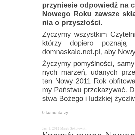
przy­nie­sie od­po­wiedż na ch
No­we­go Roku za­wsze skła­
nia o przy­szło­ści.
Ży­czy­my wszyst­kim Czy­tel­
któ­rzy do­pie­ro po­zna­ją
domnaskale.​net.​pl, aby Now
Ży­czy­my po­myśl­no­ści, sa­my
nych ma­rzeń, uda­nych prze
ten Nowy 2011 Rok ob­fi­to­wa
my Pań­stwu prze­ka­zy­wać. Do
stwa Bo­że­go i ludz­kiej życz­li­
0 ko­men­ta­rzy
Jan. 1, 2012
Marek So­ko­łow­ski
Szczę­śli­we­go No­we