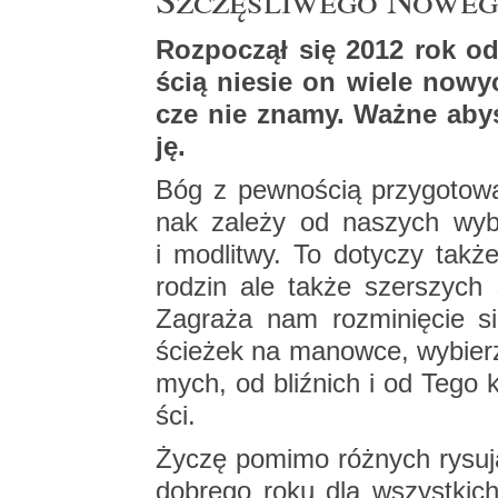
Roz­po­czął się 2012 rok od 
ścią nie­sie on wiele no­wy
cze nie znamy. Ważne aby­ś
ję.
Bóg z pew­no­ścią przy­go­to­
nak za­le­ży od na­szych wy­bo
i mo­dli­twy. To do­ty­czy takż
ro­dzin ale także szer­szych s
Za­gra­ża nam roz­mi­nię­cie s
ście­żek na ma­now­ce, wy­bie­
mych, od bliź­nich i od Tego 
ści.
Życzę po­mi­mo róż­nych ry­su­ją
do­bre­go roku dla wszyst­kic