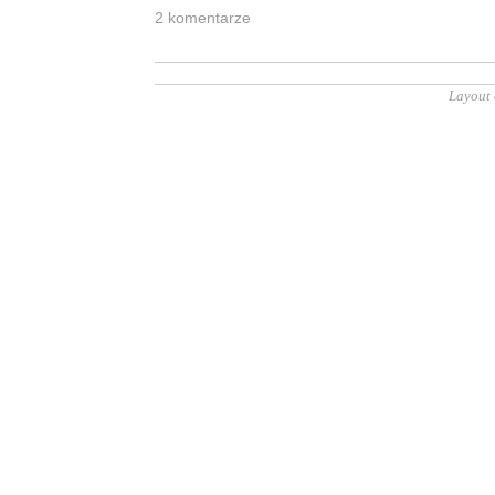
2 ko­men­ta­rze
Layout