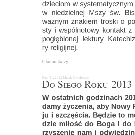
dzie­ciom w sys­te­ma­tycz­nym 
w nie­dziel­nej Mszy św. Bi­s
waż­nym zna­kiem tro­ski o po­g
sty i wspól­no­to­wy kon­takt 
po­głę­bio­nej lek­tu­ry Ka­te­chi­
ry re­li­gij­nej.
0 ko­men­ta­rzy
Dec. 31, 2012
Marek So­ko­łow­ski
Do Siego Roku 2013
W ostat­nich go­dzi­nach 201
da­my ży­cze­nia, aby Nowy 
ju i szczę­ścia. Bę­dzie to m
dzie mi­łość do Boga i do lu
rzy­sze­nie nam i od­wie­dzi­