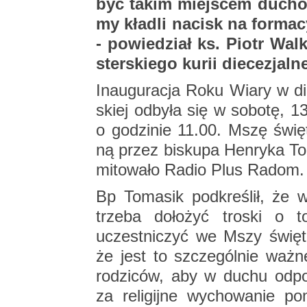
być takim miej­scem du­cho­w
my kła­dli na­cisk na for­ma­
- po­wie­dział ks. Piotr Wal­k
ster­skie­go kurii die­ce­zjal­
In­au­gu­ra­cja Roku Wiary w die
skiej od­by­ła się w so­bo­tę, 13
o go­dzi­nie 11.00. Mszę świę­t
ną przez bi­sku­pa Hen­ry­ka To­
mi­to­wa­ło Radio Plus Radom.
Bp To­ma­sik pod­kre­ślił, ż
trze­ba do­ło­żyć tro­ski o t
uczest­ni­czyć we Mszy świę­te
że jest to szcze­gól­nie ważne
ro­dzi­ców, aby w duchu od­po­w
za re­li­gij­ne wy­cho­wa­nie po