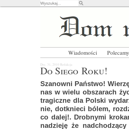
Wiadomości
Polecam
Dec. 31, 2010
Re­dak­cja
Do Siego Roku!
Sza­now­ni Pań­stwo! Wie­rzę
nas w wielu ob­sza­rach życ
tra­gicz­ne dla Pol­ski wy­da­
nie, do­tknie­ci bólem, roz­dzi
co dalej!. Drob­ny­mi kro­ka
na­dzie­ję że nad­cho­dzą­