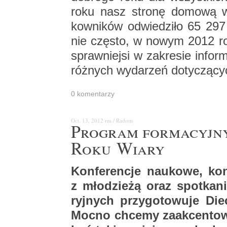
roku nasz stro­nę do­mo­wą w
kow­ni­ków od­wie­dzi­ło 65 297
nie czę­sto, w nowym 2012 rok
spraw­niej­si w za­kre­sie in­for­ma­
róż­nych wy­da­rzeń do­ty­czą­cyc
0 ko­men­ta­rzy
Oct. 13, 2012
rm / Radom
Pro­gram for­ma­cyj­n
Roku Wiary
Kon­fe­ren­cje na­uko­we, kon­
z mło­dzie­żą oraz spo­tka­n
ryj­nych przy­go­to­wu­je D
Mocno chce­my za­ak­cen­to­w