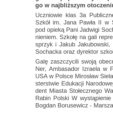
go w naj­bliż­szym oto­cze­ni
Ucznio­wie klas 3a Pu­blicz­
Szkół im. Jana Pawła II w Szy­
pod opie­ką Pani Ja­dwi­gi So­cha
nie­niem. Szko­łę na gali re­pre
sprzyk i Jakub Ja­ku­bow­ski, o
So­chac­ka oraz dy­rek­tor szk
Galę za­szczy­ci­li swoją obec­
Ner, Am­ba­sa­dor Izra­ela w Po
USA w Pol­sce Mi­ro­sław Sie­la­
ster­stwie Edu­ka­cji Na­ro­do­we
dent Mia­sta Sto­łecz­ne­go War
Rabin Pol­ski W wy­stą­pie­nie
Bog­dan Bo­ru­se­wicz - Mar­sza