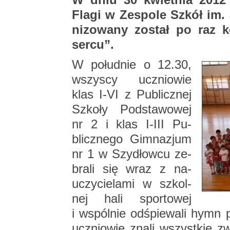
Flagi w Ze­spo­le Szkół im.
ni­zo­wa­ny zo­stał po raz
sercu”.
W po­łu­dnie o 12.30,
wszy­scy ucznio­wie
klas I-VI z Pu­blicz­nej
Szko­ły Pod­sta­wo­wej
nr 2 i klas I-III Pu­
blicz­ne­go Gim­na­zjum
nr 1 w Szy­dłow­cu ze­
bra­li się wraz z na­
uczy­cie­la­mi w szkol­
nej hali spor­to­wej
i wspól­nie od­śpie­wa­li hymn
ucznio­wie znali wszyst­kie zw