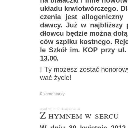
na bia­łacz­ki i inne no­wo­tw
ukła­du krwio­twór­cze­go. Dl
cze­nia jest al­lo­ge­nicz­
dawcy. Już w naj­bliż­szy p
dłow­cu bę­dzie można do­łą
ców szpi­ku kost­ne­go. Re­je
le Szkół im. KOP przy ul. 
13.00.
I Ty mo­żesz zo­stać ho­no­ro­
wać życie!
0 ko­men­ta­rzy
April 30, 2012
Hen­ryk Ba­niak
Z hym­nem w sercu
W dniu 30 kwiet­nia 2012 r.