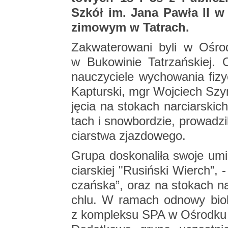
Szkół im. Jana Pawła II w S
zi­mo­wym w Ta­trach.
Za­kwa­te­ro­wa­ni byli w Ośro
w Bu­ko­wi­nie Ta­trzań­skiej. 
na­uczy­cie­le wy­cho­wa­nia fi­
Kap­tur­ski, mgr Woj­ciech S
ję­cia na sto­kach nar­ciar­ski
tach i snow­bor­dzie, pro­wa­dzi­li
ciar­stwa zjaz­do­we­go.
Grupa do­sko­na­li­ła swoje umie­
ciar­skiej "Ru­siń­ski Wierch”, - s
czań­ska”, oraz na sto­kach nar
ch­lu. W ra­mach od­no­wy bio­lo
z kom­plek­su SPA w Ośrod­ku 