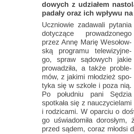
do­wych z udzia­łem na­sto­
pa­da­ły oraz ich wpły­wu na 
Ucznio­wie za­da­wa­li py­ta­nia
do­ty­czą­ce pro­wa­dzo­ne­go
przez Annę Marię We­so­łow­
ską pro­gra­mu te­le­wi­zyj­ne­
go, spraw są­do­wych jakie
pro­wa­dzi­ła, a także pro­ble­
mów, z ja­ki­mi mło­dzież spo­
ty­ka się w szko­le i poza nią.
Po po­łu­dniu pani Sę­dzia
spo­tka­ła się z na­uczy­cie­la­mi
i ro­dzi­ca­mi. W opar­ciu o do­
go uświa­do­mi­ła do­ro­słym,
przed sądem, coraz młod­si do­ko