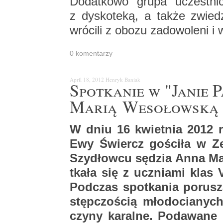
Do­dat­ko­wo grupa uczest­ni­czy
z dys­ko­te­ką, a także zwie­d
wró­ci­li z obozu za­do­wo­le­ni i 
0 ko­men­ta­rzy
April 18, 2012
Hen­ryk Ba­niak
Spo­tka­nie w "Janie 
Marią We­so­łow­ską
W dniu 16 kwiet­nia 2012 r. n
Ewy Świercz go­ści­ła w Z
Szy­dłow­cu sę­dzia Anna Ma
tka­ła się z ucznia­mi klas
Pod­czas spo­tka­nia po­ru­s
stęp­czo­ścią mło­do­cia­nych
czyny ka­ral­ne. Po­da­wa­ne