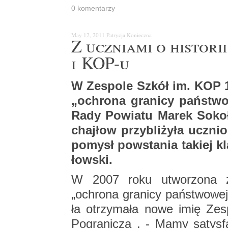
0 ko­men­ta­rzy
May 12, 2011
Pa­try­cja Ko­niecz­na
Z ucznia­mi o hi­sto­ri
i KOP-u
W Ze­spo­le Szkół im. KOP 1
„ochro­na gra­ni­cy pań­stwo­
Rady Po­wia­tu Marek So­ko­ł
chaj­łow przy­bli­ży­ła uczni
po­mysł po­wsta­nia ta­kiej kl
łow­ski.
W 2007 roku utwo­rzo­na zo­s
„ochro­na gra­ni­cy pań­stwo­w
ła otrzy­ma­ła nowe imię Ze­s
Po­gra­ni­cza . - Mamy sa­tys­