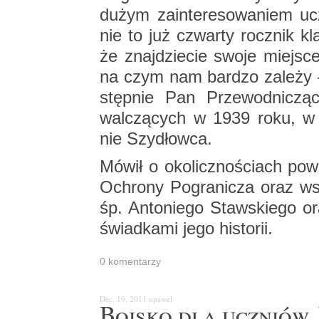
dużym za­in­te­re­so­wa­niem u
nie to już czwar­ty rocz­nik kl
że znaj­dzie­cie swoje miej­sce
na czym nam bar­dzo za­le­ży – 
stęp­nie Pan Prze­wod­ni­czą­
wal­czą­cych w 1939 roku, w o
nie Szy­dłow­ca.
Mówił o oko­licz­no­ściach po­w
Ochro­ny Po­gra­ni­cza oraz 
śp. An­to­nie­go Staw­skie­go or
świad­ka­mi jego hi­sto­rii.
0 ko­men­ta­rzy
Dec. 19, 2011
upa­wel
Bo­isko dla uczniów