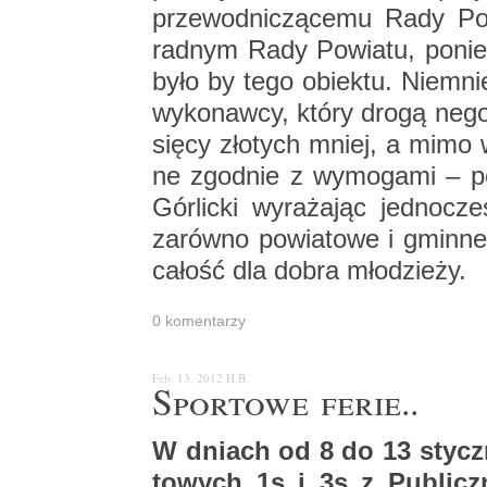
prze­wod­ni­czą­ce­mu Rady Po­
rad­nym Rady Po­wia­tu, po­nie­
było by tego obiek­tu. Nie­mniej
wy­ko­naw­cy, który drogą ne­go
się­cy zło­tych mniej, a mimo w
ne zgod­nie z wy­mo­ga­mi – pod
Gór­lic­ki wy­ra­ża­jąc jed­no­cz
za­rów­no po­wia­to­we i gmin­
ca­łość dla dobra mło­dzie­ży.
0 ko­men­ta­rzy
Feb. 13, 2012
H.B.
Spor­to­we ferie..
W dniach od 8 do 13 stycz­
to­wych 1s i 3s z Pu­blicz