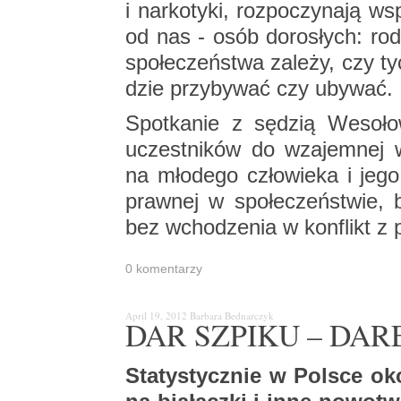
i nar­ko­ty­ki, roz­po­czy­na­ją ws
od nas - osób do­ro­słych: ro­dzi
spo­łe­czeń­stwa za­le­ży, czy 
dzie przy­by­wać czy uby­wać.
Spo­tka­nie z sę­dzią We­so­ło
uczest­ni­ków do wza­jem­nej 
na mło­de­go czło­wie­ka i jego
praw­nej w spo­łe­czeń­stwie, 
bez wcho­dze­nia w kon­flikt z
0 ko­men­ta­rzy
April 19, 2012
Bar­ba­ra Bed­nar­czyk
DAR SZPI­KU – DAR
Sta­ty­stycz­nie w Pol­sce ok