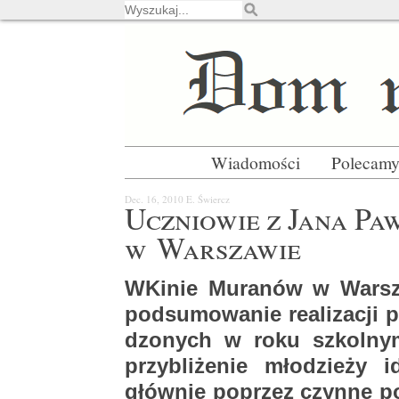
Wiadomości
Polecam
Dec. 16, 2010
E. Świercz
Ucznio­wie z Jana Paw
w War­sza­wie
WKi­nie Mu­ra­nów w War­sz
pod­su­mo­wa­nie re­ali­za­cji
dzo­nych w roku szkol­ny
przy­bli­że­nie mło­dzie­ży i
głów­nie po­przez czyn­ne po­