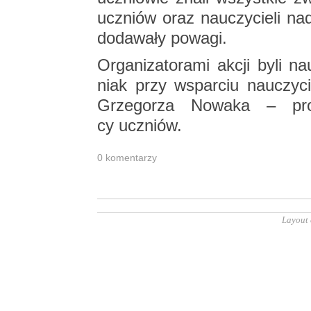
uczniów oraz na­uczy­cie­li nada
do­da­wa­ły po­wa­gi.
Or­ga­ni­za­to­ra­mi akcji byli n
niak przy wspar­ciu na­uczy­cie­
Grze­go­rza No­wa­ka – pro
cy uczniów.
0 ko­men­ta­rzy
Layout