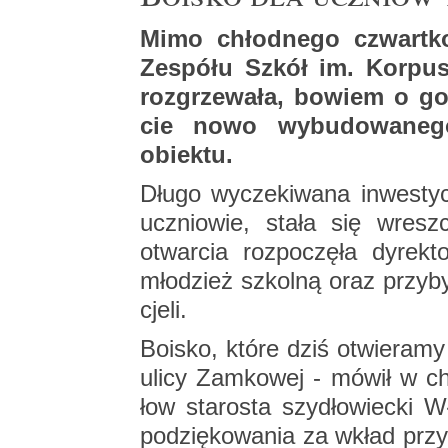
Mimo chłod­ne­go czwart­ko­
Ze­spó­łu Szkół im. Kor­pu­s
roz­grze­wa­ła, bo­wiem o god
cie nowo wy­bu­do­wa­ne­go 
obiek­tu.
Długo wy­cze­ki­wa­na in­we­sty­
ucznio­wie, stała się wresz­ci
otwar­cia roz­po­czę­ła dy­rek
mło­dzież szkol­ną oraz przy­by
cje­li.
Bo­isko, które dziś otwie­ra­my
ulicy Zam­ko­wej - mówił w chw
łow sta­ro­sta szy­dło­wiec­ki Wł
po­dzię­ko­wa­nia za wkład przy re­