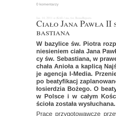
0 ko­men­ta­rzy
Jan. 14, 2011
st (KAI) / ms, fot. Ro­me­Re­ports
Ciało Jana Pawła II s
ba­stia­na
W ba­zy­li­ce św. Pio­tra roz
nie­sie­niem ciała Jana Pawła
cy św. Se­ba­stia­na, w pra­w
cha­ła Anio­ła a ka­pli­cą Naj
je agen­cja I-Me­dia. Prze­ni
po be­aty­fi­kacj za­pla­no­wa
ło­sier­dzia Bo­że­go. O be­at
w Pol­sce i w całym Ko­ści
ścio­ła zo­sta­ła wy­słu­cha­na.
Prace przy­go­to­waw­cze prze­w