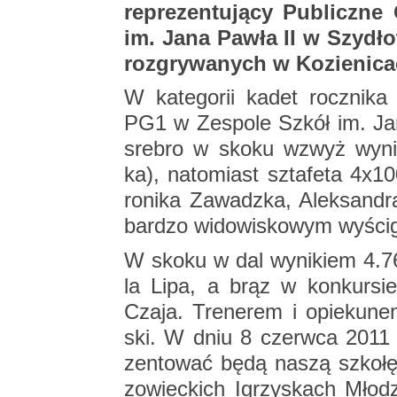
re­pre­zen­tu­ją­cy Pu­blicz­
im. Jana Pawła II w Szy­dłow­
roz­gry­wa­nych w Ko­zie­ni­
W ka­te­go­rii kadet rocz­ni­k
PG1 w Ze­spo­le Szkół im. Jan
sre­bro w skoku wzwyż wy­ni
ka), na­to­miast szta­fe­ta 4x
ro­ni­ka Za­wadz­ka, Alek­san­dr
bar­dzo wi­do­wi­sko­wym wy­ści­
W skoku w dal wy­ni­kiem 4.76
la Lipa, a brąz w kon­kur­s
Czaja. Tre­ne­rem i opie­ku­nem
ski. W dniu 8 czerw­ca 2011 r
zen­to­wać będą naszą szko­łę
zo­wiec­kich Igrzy­skach Mło­d