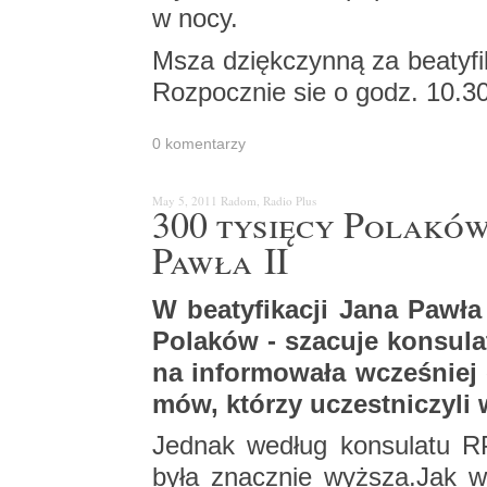
w nocy.
Msza dzięk­czyn­ną za be­aty­fi
Roz­pocz­nie sie o godz. 10.30
0 ko­men­ta­rzy
May 5, 2011
Radom, Radio Plus
300 ty­się­cy Po­la­ków
Pawła II
W be­aty­fi­ka­cji Jana Pawła
Po­la­ków - sza­cu­je kon­su­l
na in­for­mo­wa­ła wcze­śniej
mów, któ­rzy uczest­ni­czy­li 
Jed­nak we­dług kon­su­la­tu 
była znacz­nie wyż­sza.Jak w