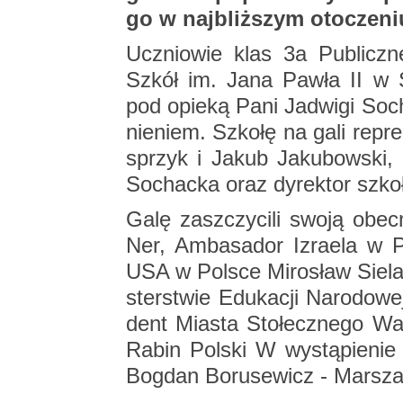
go w naj­bliż­szym oto­cze­ni
Ucznio­wie klas 3a Pu­blicz­
Szkół im. Jana Pawła II w Szy­
pod opie­ką Pani Ja­dwi­gi So­cha
nie­niem. Szko­łę na gali re­pre
sprzyk i Jakub Ja­ku­bow­ski, o
So­chac­ka oraz dy­rek­tor szk
Galę za­szczy­ci­li swoją obec­
Ner, Am­ba­sa­dor Izra­ela w Po
USA w Pol­sce Mi­ro­sław Sie­la­
ster­stwie Edu­ka­cji Na­ro­do­we
dent Mia­sta Sto­łecz­ne­go War
Rabin Pol­ski W wy­stą­pie­nie
Bog­dan Bo­ru­se­wicz - Mar­sza