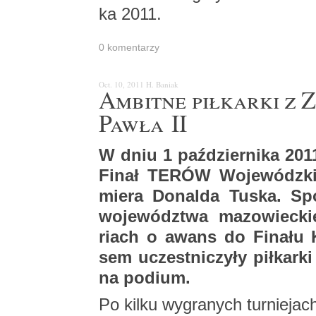
ka 2011.
0 ko­men­ta­rzy
Oct. 10, 2011
H. Ba­niak
Am­bit­ne pił­kar­ki z
Pawła II
W dniu 1 paź­dzier­ni­ka 2011
Finał TERÓW Wo­je­wódz­ki I
mie­ra Do­nal­da Tuska. Spo­
wo­je­wódz­twa ma­zo­wiec­ki
riach o awans do Fi­na­łu K
sem uczest­ni­czy­ły pił­kar­k
na po­dium.
Po kilku wy­gra­nych tur­nie­jach