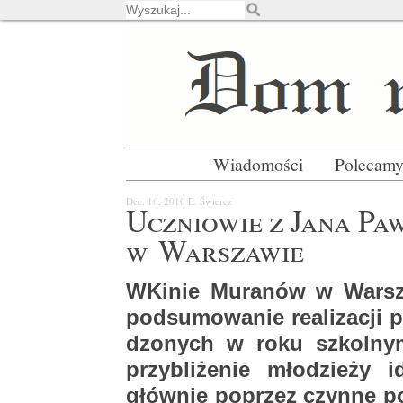
Wiadomości
Polecam
Dec. 16, 2010
E. Świercz
Ucznio­wie z Jana Paw
w War­sza­wie
WKi­nie Mu­ra­nów w War­sz
pod­su­mo­wa­nie re­ali­za­cji
dzo­nych w roku szkol­ny
przy­bli­że­nie mło­dzie­ży i
głów­nie po­przez czyn­ne po­