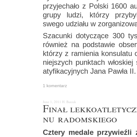
przy­je­cha­ło z Pol­ski 1600 au
grupy ludzi, któ­rzy przy­by­li
swego udzia­łu w zor­ga­ni­zo­w
Sza­cun­ki do­ty­czą­ce 300 ty­
rów­nież na pod­sta­wie ob­ser
któ­rzy z ra­mie­nia kon­su­la­t
niej­szych punk­tach wło­skiej s
aty­fi­ka­cyj­nych Jana Pawła II.
1 ko­men­tarz
June 1, 2011
H. Ba­niak
Finał lek­ko­atle­tycz
nu ra­dom­skie­go
Czte­ry me­da­le przy­wieź­li