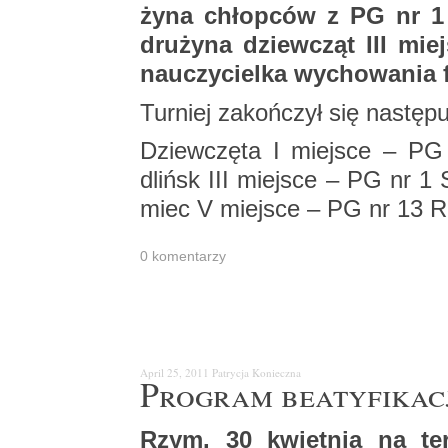
ży­na chłop­ców z PG nr 1 w
dru­ży­na dziew­cząt III mi
na­uczy­ciel­ka wy­cho­wa­nia 
Tur­niej za­koń­czył się na­stę­pu­
Dziew­czę­ta I miej­sce – PG
dlińsk III miej­sce – PG nr 1 
miec V miej­sce – PG nr 13
0 ko­men­ta­rzy
April 25, 2011
Pa­try­cja Ko­niecz­na
Pro­gram be­aty­fi­ka­
Rzym. 30 kwiet­nia na te­re