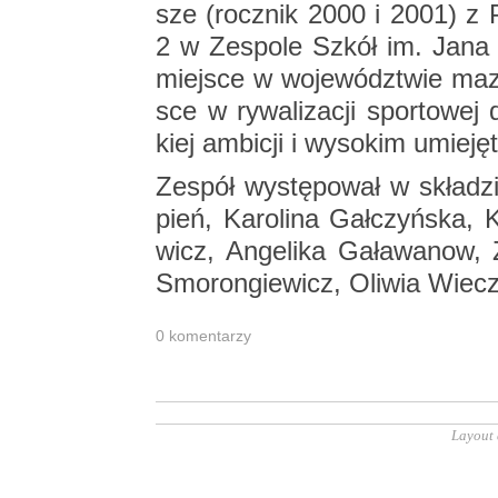
sze (rocz­nik 2000 i 2001) z Pu
2 w Ze­spo­le Szkół im. Jana P
miej­sce w wo­je­wódz­twie ma­z
sce w ry­wa­li­za­cji spor­to­wej
kiej am­bi­cji i wy­so­kim umie­ję
Ze­spół wy­stę­po­wał w skła­dzi
pień, Ka­ro­li­na Gał­czyń­ska, 
wicz, An­ge­li­ka Ga­ła­wa­now,
Smo­ron­gie­wicz, Oli­wia Wie­cz
0 ko­men­ta­rzy
Layout