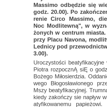
Mas­si­mo od­bę­dzie się wie
godz. 20.00). Po za­koń­cze­n
re­nie Circo Mas­si­mo, die
Noc Mo­dli­tew­ną", w wy­zn
żo­nych w cen­trum mia­sta.
przy Placu Na­vo­na, mo­dli­
Led­ni­cy pod prze­wod­nic
3.00).
Uro­czy­sto­ści be­aty­fi­ka­cyj
Pio­tra roz­pocz­nĄ siĘ o godz
Bo­że­go Mi­ło­sier­dzia. Od­da
we­go Bło­go­sła­wio­ne­go pr
Mszy be­aty­fi­ka­cyj­nej. Trum­n
kiedy za­koń­czy sie na­pływ 
aty­fi­ko­wa­ne­mu pa­pie­żo­wi