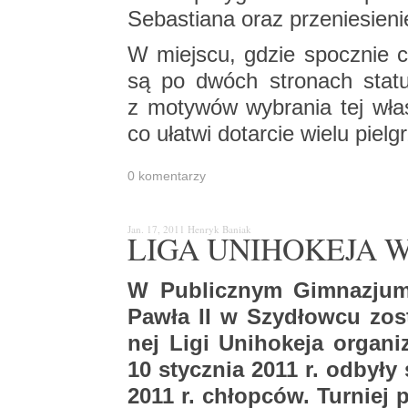
Se­ba­stia­na oraz prze­nie­sie­ni
W miej­scu, gdzie spo­cznie ci
są po dwóch stro­nach sta­t
z mo­ty­wów wy­bra­nia tej wła­ś
co uła­twi do­tar­cie wielu piel­
0 ko­men­ta­rzy
Jan. 17, 2011
Hen­ryk Ba­niak
LIGA UNI­HO­KE­JA
W Pu­blicz­nym Gim­na­zju
Pawła II w Szy­dłow­cu zo­sta
nej Ligi Uni­ho­ke­ja or­ga­
10 stycz­nia 2011 r. od­by­ły
2011 r. chłop­ców. Tur­niej p