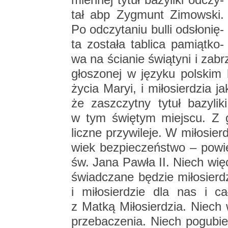
tał abp Zyg­munt Zi­mow­ski.
Po od­czy­ta­niu bulli od­sło­nię­
ta zo­sta­ła ta­bli­ca pa­miąt­ko­
wa na ścia­nie świą­ty­ni i za­b
gło­szo­nej w ję­zy­ku pol­ski
życia Maryi, i mi­ło­sier­dzia 
że za­szczyt­ny tytuł ba­zy­li­k
w tym świę­tym miej­scu. Z go
licz­ne przy­wi­le­je. W mi­ło­si
wiek bez­pie­czeń­stwo – po­wie
św. Jana Pawła II. Niech więc w t
świad­cza­ne bę­dzie mi­ło­sier­
i mi­ło­sier­dzie dla nas i ca
z Matką Mi­ło­sier­dzia. Niech w
prze­ba­cze­nia. Niech po­gu­bie­