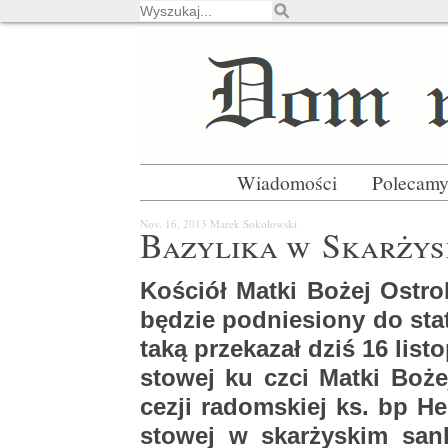
Wiadomości
Polecam
Nov. 16, 2013
Marek So­ko­łow­ski
Ba­zy­li­ka w Skar­ży­
Ko­ściół Matki Bożej Ostro­
bę­dzie pod­nie­sio­ny do sta­tu
taką prze­ka­zał dziś 16 li­sto
sto­wej ku czci Matki Bożej 
ce­zji ra­dom­skiej ks. bp He
sto­wej w skar­ży­skim sank