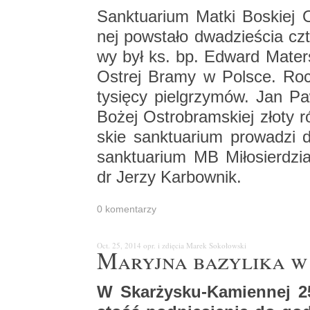
Sank­tu­arium Matki Bo­skiej 
nej po­wsta­ło dwa­dzie­ścia czt
wy był ks. bp. Edward Ma­ter­sk
Ostrej Bramy w Pol­sce. Rocz
ty­się­cy piel­grzy­mów. Jan 
Bożej Ostro­bram­skiej złoty ró
skie sank­tu­arium pro­wa­dzi dz
sank­tu­arium MB Mi­ło­sier­dz
dr Jerzy Kar­bow­nik.
0 ko­men­ta­rzy
Oct. 25, 2014
opr. i zdię­cia Marek So­ko­łow­ski
Ma­ryj­na ba­zy­li­ka 
W Skar­ży­sku-Ka­mien­nej 25 