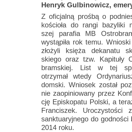
Hen­ryk Gul­bi­no­wicz, eme­ry­
Z ofi­cjal­ną proś­bą o pod­nie­s
ko­ścio­ła do rangi ba­zy­li­ki 
szej pa­ra­fia MB Ostro­bram
wy­stą­pi­ła rok temu. Wnio­ski
zło­ży­li księ­ża de­ka­na­tu sk
skie­go oraz tzw. Ka­pi­tu­ły 
bram­skiej. List w tej spr
otrzy­mał wtedy Or­dy­na­riu
dom­ski. Wnio­sek zo­stał po­z
nie za­opi­nio­wa­ny przez Kon­f
cję Epi­sko­pa­tu Pol­ski, a tera
Fran­ci­szek. Uro­czy­sto­ści 
sank­tu­aryj­ne­go do god­no­ści b
2014 roku.