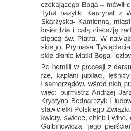
cze­ka­ją­ce­go Boga – mówił da
Tytuł ba­zy­li­ki Kar­dy­nał z 
Skar­ży­sko- Ka­mien­ną, mia­s
ło­sier­dzia i całą die­ce­zję 
stęp­cą św. Pio­tra. W na­wią­
skie­go, Pry­ma­sa Ty­siąc­le­ci
skie dło­nie Matki Boga i czło­
Po ho­mi­lii w pro­ce­sji z da­ra­m
rze, ka­pła­ni ju­bi­la­ci, le­śni­c
i sa­mo­rzą­dów, wśród nich prz
wiec: bur­mistrz An­drzej Ja­r
Kry­sty­na Bed­nar­czyk i lu­d
sta­wi­ciel­ki Pol­skie­go Związ­
kwia­ty, świe­ce, chleb i wino
Gul­bi­no­wi­cza- jego pier­śc