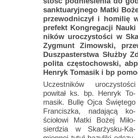
stość pod­nie­sie­nia do god­n
sank­tu­aryj­ne­go Matki Boże
prze­wod­ni­czył i ho­mi­lię 
pre­fekt Kon­gre­ga­cji Nauk
ni­ków uro­czy­sto­ści w Ska
Zyg­munt Zi­mow­ski, prze­
Dusz­pa­ster­stwa Służ­by 
po­li­ta czę­sto­chow­ski, a
Hen­ryk To­ma­sik i bp po­mo
Uczest­ni­ków uro­czy­sto­ści
po­wi­tał ks. bp. Hen­ryk To­
ma­sik. Bullę Ojca Świę­te­go
Fran­cisz­ka, na­da­ją­cą ko­
ścio­ło­wi Matki Bożej Mi­ło­
sier­dzia w Skar­ży­sku-Ka­
mien­nej tytuł ba­zy­li­ki od­czy­