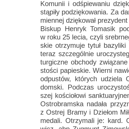
Ko­mu­nii i od­śpie­wa­niu dzi
stą­pi­ły po­dzię­ko­wa­nia. Za d
mien­nej dzię­ko­wał pre­zy­de
Bi­skup Hen­ryk To­ma­sik po­
w roku 25 lecia, czyli srebr­ne­
skie otrzy­mu­je tytuł ba­zy­li­k
teraz szcze­gól­nie uro­czy­ste­go
tur­gicz­ne ob­cho­dy zwią­za­n
sto­ści pa­pie­skie. Wier­ni na­w
od­pu­stów, któ­rych udzie­la O
dom­ski. Pod­czas uro­czy­sto­ś
szej ko­ścio­ło­wi sank­tu­aryj­n
Ostro­bram­ska nada­ła przy­z
z Ostrej Bramy i Dzie­łom Mi­ł
me­da­li. Otrzy­ma­li je: kard.
wicz, abp Zyg­munt Zi­mow­s