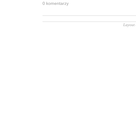
0 ko­men­ta­rzy
Layout