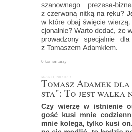
sza­now­ne­go pre­ze­sa-biz­
z czer­wo­ną nitką na ręku? Jed
w które obaj świę­cie wie­rzą. 
cjo­nal­nie? Warto dodać, że 
pro­wa­dzo­ny spe­cjal­nie dla
z To­ma­szem Adam­kiem.
0 ko­men­ta­rzy
March 11, 2013
KSD
To­masz Ada­mek dla "
sta": To jest walka n
Czy wie­rzę w ist­nie­nie o
gość kusi mnie co­dzien­n
mnie ko­le­ga, tylko kusi on.
nę się mo­dlić, to bę­dzie 