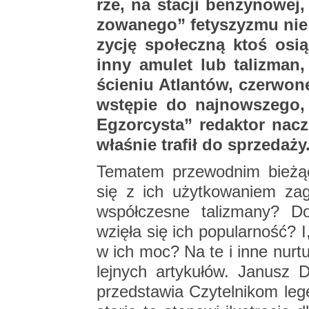
rze, na sta­cji ben­zy­no­wej
zo­wa­ne­go” fe­ty­szy­zmu ni
zy­cję spo­łecz­ną ktoś osią
inny amu­let lub ta­li­zma
ście­niu Atlan­tów, czer­wo­
wstę­pie do naj­now­sze­go, l
Eg­zor­cy­sta” re­dak­tor na­
wła­śnie tra­fił do sprze­da­ży
Te­ma­tem prze­wod­nim bie­żą­
się z ich użyt­ko­wa­niem za­g
współ­cze­sne ta­li­zma­ny? Do
wzię­ła się ich po­pu­lar­ność
w ich moc? Na te i inne nur­tu­ją
lej­nych ar­ty­ku­łów. Ja­nusz D
przed­sta­wia Czy­tel­ni­kom le­g