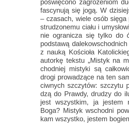
po­świę­co­no za­gro­że­niom d
fa­scy­nu­ją się jogą. W dzi­sie
– cza­sach, wiele osób sięga po
stru­dzo­ne­mu ciału i umy­sło­w
nie ogra­ni­cza się tylko do ć
pod­sta­wą da­le­ko­wschod­nich
z nauką Ko­ścio­ła Ka­to­lic­kie
au­tor­kę tek­stu „Mi­styk na m
chod­niej mi­sty­ki są cał­ko­
drogi pro­wa­dzą­ce na ten sam
ciw­nych szczy­tów: szczy­tu p
dzą do Praw­dy, dru­dzy do ilu­
jest wszyst­kim, ja je­stem
Boga? Mi­styk wschod­ni powie
kam wszyst­ko, je­stem bo­gie