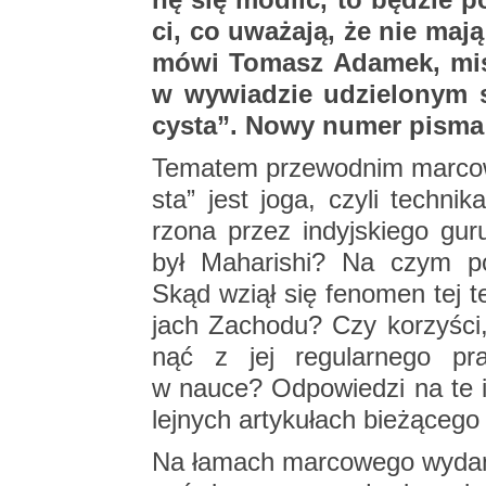
ci, co uwa­ża­ją, że nie maj
mówi To­masz Ada­mek, mist
w wy­wia­dzie udzie­lo­nym sp
cy­sta”. Nowy numer pisma wł
Te­ma­tem prze­wod­nim mar­co­w
sta” jest joga, czyli tech­ni­ka
rzo­na przez in­dyj­skie­go gu
był Ma­ha­ri­shi? Na czym po­l
Skąd wziął się fe­no­men tej tech
jach Za­cho­du? Czy ko­rzy­ści
nąć z jej re­gu­lar­ne­go prak­
w nauce? Od­po­wie­dzi na te i i
lej­nych ar­ty­ku­łach bie­żą­ce­go
Na ła­mach mar­co­we­go wy­da­n