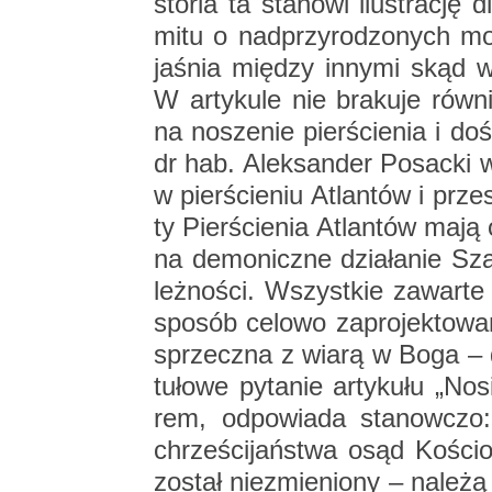
sto­ria ta sta­no­wi ilu­stra­cję 
mitu o nad­przy­ro­dzo­nych mo
ja­śnia mię­dzy in­ny­mi skąd w
W ar­ty­ku­le nie bra­ku­je rów­ni
na no­sze­nie pier­ście­nia i do
dr hab. Alek­san­der Po­sac­ki wy
w pier­ście­niu Atlan­tów i prze
ty Pier­ście­nia Atlan­tów mają
na de­mo­nicz­ne dzia­ła­nie Sz
leż­no­ści. Wszyst­kie za­war­t
spo­sób ce­lo­wo za­pro­jek­to­wa
sprzecz­na z wiarą w Boga – do
tu­ło­we py­ta­nie ar­ty­ku­łu „N
rem, od­po­wia­da sta­now­cz
chrze­ści­jań­stwa osąd Ko­ści
zo­stał nie­zmie­nio­ny – na­le­ż