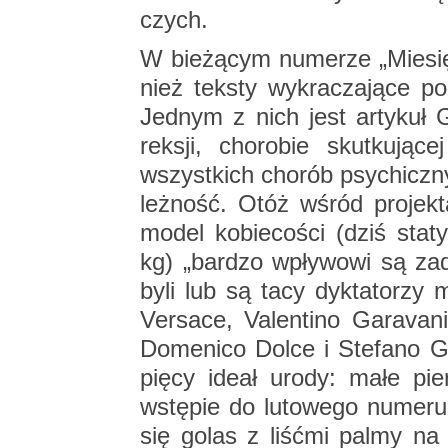
czych.
W bie­żą­cym nu­me­rze „Mie­sięc
nież tek­sty wy­kra­cza­ją­ce p
Jed­nym z nich jest ar­ty­kuł 
rek­sji, cho­ro­bie skut­ku­ją­c
wszyst­kich cho­rób psy­chicz­nyc
leż­ność. Otóż wśród pro­jek­t
model ko­bie­co­ści (dziś sta­
kg) „bar­dzo wpły­wo­wi są za­de­
byli lub są tacy dyk­ta­to­rzy
Ver­sa­ce, Va­len­ti­no Ga­ra­
Do­me­ni­co Dolce i Ste­fa­no Ga­
pię­cy ideał urody: małe pier
wstę­pie do lu­to­we­go nu­me­
się golas z li­ść­mi palmy na 