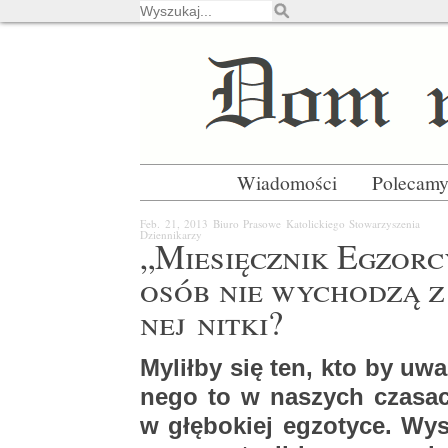
Wiadomości
Polecam
Feb. 21, 2013
Biuro Pra­so­we Ka­to­lic­kie­go Sto­wa­rzy­sze­nia
Dzien­ni­ka­rzy
„Mie­sięcz­nik Eg­zor­c
osób nie wy­cho­dzą 
nej nitki?
My­lił­by się ten, kto by uwa­ża
ne­go to w na­szych cza­sach 
w głę­bo­kiej eg­zo­ty­ce. Wy