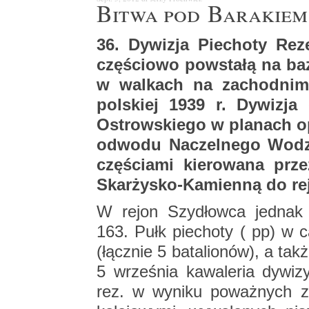
Bitwa pod Ba­ra­kiem
36. Dy­wi­zja Pie­cho­ty Re­
czę­ścio­wo po­wsta­łą na baz
w wal­kach na za­chod­nim k
pol­skiej 1939 r. Dy­wi­zja
Ostrow­skie­go w pla­nach op
od­wo­du Na­czel­ne­go Wod
czę­ścia­mi kie­ro­wa­na pr
Skar­ży­sko-Ka­mien­ną do re­
W rejon Szy­dłow­ca jed­nak do­
163. Pułk pie­cho­ty ( pp) w ca­
(łącz­nie 5 ba­ta­lio­nów), a ta
5 wrze­śnia ka­wa­le­ria dy­wi­
rez. w wy­ni­ku po­waż­nych za