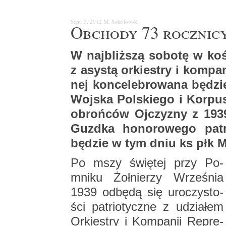
Sept. 5, 2012
M. So­ko­łow­ski
Ob­cho­dy 73 rocz­ni­
W naj­bliż­szą so­bo­tę w ko
z asy­stą or­kie­stry i kom­pa­n
nej kon­ce­le­bro­wa­na bę­dzi
Woj­ska Pol­skie­go i Kor­pu­
obroń­ców Oj­czy­zny z 1939 
Guzd­ka ho­no­ro­we­go pa­tro
bę­dzie w tym dniu ks płk Ma­
Po mszy świę­tej przy Po­
mni­ku Żoł­nie­rzy Wrze­śnia
1939 od­bę­dą się uro­czy­sto­
ści pa­trio­tycz­ne z udzia­łem
Or­kie­stry i Kom­pa­nii Re­pre­