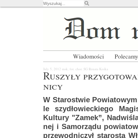
Wiadomości
Polecam
July 5, 2012
msk, fot. chor. SG Re­na­ta Kośka
Ru­szy­ły przy­go­to­w
ni­cy
W Sta­ro­stwie Po­wia­to­wym 4
le szy­dło­wiec­kie­go Ma­gi­
Kul­tu­ry "Zamek”, Nad­wi­śla
nej i Sa­mo­rzą­du po­wia­to­
prze­wod­ni­czył sta­ro­sta Wł