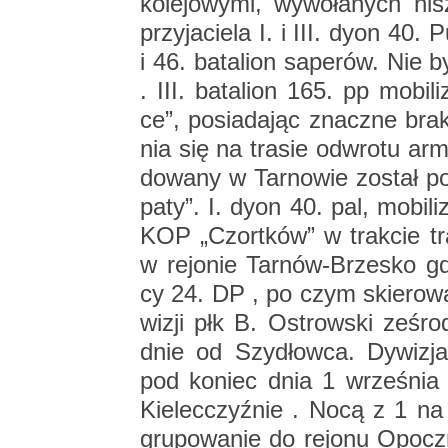
ko­le­jo­wy­mi, wy­wo­ła­nych n
przy­ja­cie­la I. i III. dyon 40. P
i 46. ba­ta­lion sa­pe­rów. Nie b
. III. ba­ta­lion 165. pp mo­bi
ce”, po­sia­da­jąc znacz­ne brak
nia się na tra­sie od­wro­tu arm
do­wa­ny w Tar­no­wie zo­stał p
pa­ty”. I. dyon 40. pal, mo­bi­li­z
KOP „Czort­ków” w trak­cie tran
w re­jo­nie Tar­nów-Brze­sko gd
cy 24. DP , po czym skie­ro­wa
wi­zji płk B. Ostrow­ski ze­środ
dnie od Szy­dłow­ca. Dy­wi­zj
pod ko­niec dnia 1 wrze­śnia st
Kie­lec­czyź­nie . Nocą z 1 na 
gru­po­wa­nie do re­jo­nu Opocz­