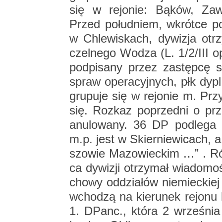
się w re­jo­nie: Bąków, Za­w
Przed po­łu­dniem, wkrót­ce po r
w Chle­wi­skach, dy­wi­zja ot
czel­ne­go Wodza (L. 1/2/III o
pod­pi­sa­ny przez za­stęp­cę
spraw ope­ra­cyj­nych, płk dypl
gru­pu­je się w re­jo­nie m. Przy
się. Roz­kaz po­przed­ni o prz
anu­lo­wa­ny. 36 DP pod­le­ga g
m.p. jest w Skier­nie­wi­cach, 
szo­wie Ma­zo­wiec­kim …” . Ró
ca dy­wi­zji otrzy­mał wia­do­mo
cho­wy od­dzia­łów nie­miec­kiej
wcho­dzą na kie­ru­nek re­jo­nu ko
1. DPanc., która 2 wrze­śnia 