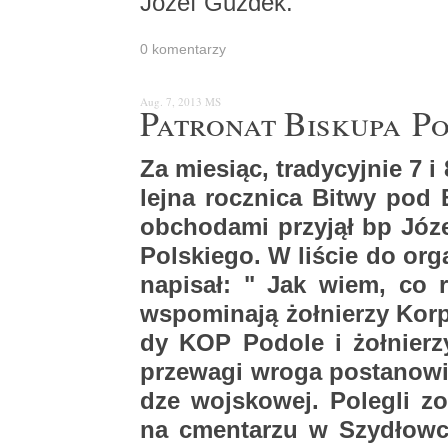
Józef Guz­dek.
0 ko­men­ta­rzy
Aug. 7, 2013
MS
Pa­tro­nat Bi­sku­pa Po
Za mie­siąc, tra­dy­cyj­nie 7 
lej­na rocz­ni­ca Bitwy pod B
ob­cho­da­mi przy­jął bp Józ
Pol­skie­go. W li­ście do or­g
na­pi­sał: " Jak wiem, co 
wspo­mi­na­ją żoł­nie­rzy Kor
dy KOP Po­do­le i żoł­nie­r
prze­wa­gi wroga po­sta­no­wi­
dze woj­sko­wej. Po­le­gli zo
na cmen­ta­rzu w Szy­dłow­cu