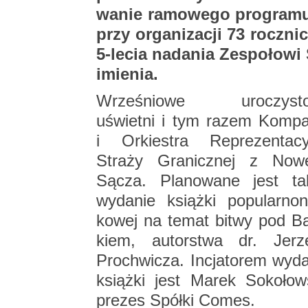
wa­nie ra­mo­we­go pro­gra­mu
przy or­ga­ni­za­cji 73 rocz­ni
5-le­cia nada­nia Ze­spo­ło­w
imie­nia.
Wrze­śnio­we uro­czy­sto­
uświet­ni i tym razem Kom­pa
i Or­kie­stra Re­pre­zen­ta­cy
Stra­ży Gra­nicz­nej z No­w
Sącza. Pla­no­wa­ne jest ta
wy­da­nie książ­ki po­pu­lar­no­
ko­wej na temat bitwy pod Ba
kiem, au­tor­stwa dr. Je­rz
Pro­chwi­cza. In­cja­to­rem wy­da
książ­ki jest Marek So­ko­łow­
pre­zes Spół­ki Comes.