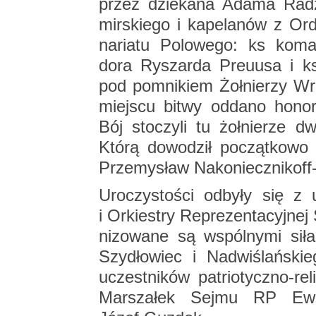
przez dzie­ka­na Adama Ra­dz
mir­skie­go i ka­pe­la­nów z Or­
na­ria­tu Po­lo­we­go: ks ko­m
do­ra Ry­szar­da Preu­usa i ks 
pod po­mni­kiem Żoł­nie­rzy Wr
miej­scu bitwy od­da­no ho­no
Bój sto­czy­li tu żoł­nie­rze dw
Którą do­wo­dził po­cząt­ko­wo
Prze­my­sław Na­ko­niecz­ni­koff
Uro­czy­sto­ści od­by­ły się z 
i Or­kie­stry Re­pre­zen­ta­cyj­ne
ni­zo­wa­ne są wspól­ny­mi si­ł
Szy­dło­wiec i Nad­wi­ślań­ski
uczest­ni­ków pa­trio­tycz­no-re­li
Mar­sza­łek Sejmu RP Ew