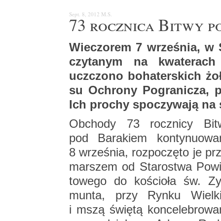
Sept. 8, 2012
M.S.
73 rocz­ni­ca Bitwy p
Wie­czo­rem 7 wrze­śnia, w 
czy­ta­nym na kwa­te­rach
uczczo­no bo­ha­ter­skich żoł
su Ochro­ny Po­gra­ni­cza, p
Ich pro­chy spo­czy­wa­ją na 
Ob­cho­dy 73 rocz­ni­cy Bit
pod Ba­ra­kiem kon­ty­nu­owa
8 wrze­śnia, roz­po­czę­to je pr
mar­szem od Sta­ro­stwa Po­w
to­we­go do ko­ścio­ła św. Z
mun­ta, przy Rynku Wiel­k
i mszą świę­tą kon­ce­le­bro­wa