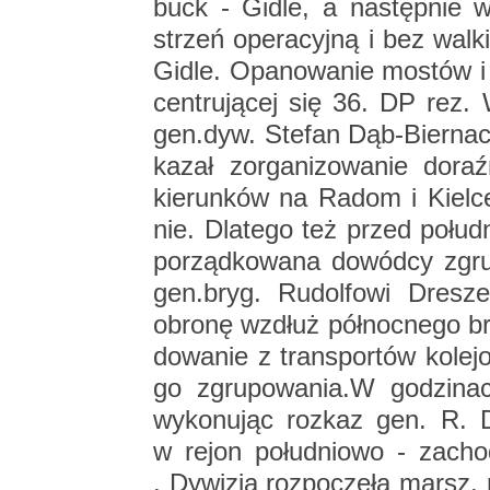
buck - Gidle, a na­stęp­nie w
strzeń ope­ra­cyj­ną i bez wal
Gidle. Opa­no­wa­nie mo­stów i u
cen­tru­ją­cej się 36. DP rez. 
gen.​dyw. Ste­fan Dąb-Bier­nac­k
ka­zał zor­ga­ni­zo­wa­nie do­ra
kie­run­ków na Radom i Kiel­ce s
nie. Dla­te­go też przed po­łu­d
po­rząd­ko­wa­na do­wód­cy zgru
gen.​bryg. Ru­dol­fo­wi Dre­sze
obro­nę wzdłuż pół­noc­ne­go br
do­wa­nie z trans­por­tów ko­le­j
go zgru­po­wa­nia.W go­dzi­na
wy­ko­nu­jąc roz­kaz gen. R. Dr
w rejon po­łu­dnio­wo - za­ch
. Dy­wi­zja roz­po­czę­ła mars