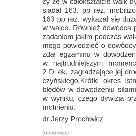
dr Jerzy Pro­chwicz
0 ko­men­ta­rzy