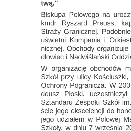
twą."
Bi­sku­pa Po­lo­we­go na uro­czy
kmdr Ry­szard Preuss, ka­pe­
Stra­ży Gra­nicz­nej. Po­dob­ni
uświet­ni Kom­pa­nia i Or­kie­s
nicz­nej. Ob­cho­dy or­ga­ni­zu­
dło­wiec i Nad­wi­ślań­ski Od­dzi
W or­ga­ni­za­cję ob­cho­dów m
Szkół przy ulicy Ko­ściusz­ki,
Ochro­ny Po­gra­ni­cza. W 2007
de­usz Pło­ski, uczest­ni­czył
Sztan­da­ru Ze­spo­łu Szkół im
ście jego eks­ce­len­cji do ho­no
jego udzia­łem w Po­lo­wej Msz
Szko­ły, w dniu 7 wrze­śnia 20