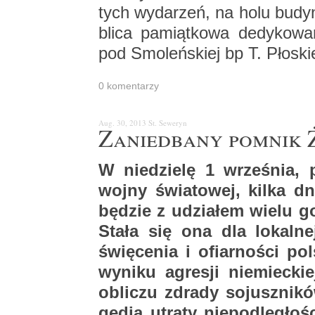
tych wy­da­rzeń, na holu bu­dyn
bli­ca pa­miąt­ko­wa de­dy­ko­wa­
pod Smo­leń­skiej bp T. Pło­ski
0 ko­men­ta­rzy
Aug. 30, 2013
St. Se­we­ryn
Za­nie­dba­ny po­mnik
W nie­dzie­lę 1 wrze­śnia, p
wojny świa­to­wej, kilka dni
bę­dzie z udzia­łem wielu go
Stała się ona dla lo­kal­ne
świę­ce­nia i ofiar­no­ści po
wy­ni­ku agre­sji nie­miec­ki
ob­li­czu zdra­dy so­jusz­ni­k
ge­dia utra­ty nie­pod­le­gło­ś