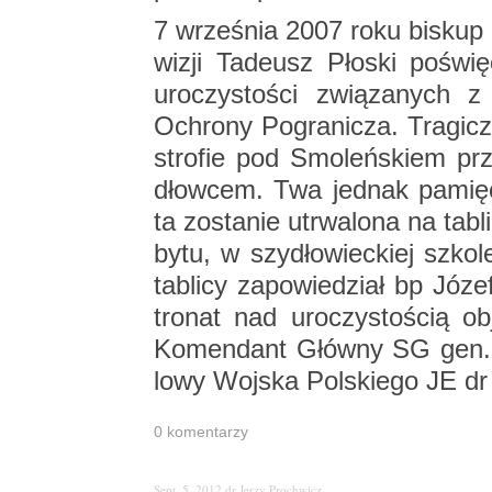
7 wrze­śnia 2007 roku bi­skup p
wi­zji Ta­de­usz Pło­ski po­świ
uro­czy­sto­ści zwią­za­nych 
Ochro­ny Po­gra­ni­cza. Tra­gicz
stro­fie pod Smo­leń­skiem prz
dłow­cem. Twa jed­nak pa­mię
ta zo­sta­nie utrwa­lo­na na ta­b
by­tu, w szy­dło­wiec­kiej szko­l
ta­bli­cy za­po­wie­dział bp Józ
tro­nat nad uro­czy­sto­ścią 
Ko­men­dant Głów­ny SG gen. 
lo­wy Woj­ska Pol­skie­go JE d
0 ko­men­ta­rzy
Sept. 5, 2012
dr Jerzy Pro­chwicz