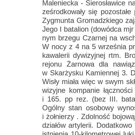
Ma­le­niec­ka - Sie­ro­sła­wi­
ze­środ­ko­wa­ły się po­zo­sta­ł
Zyg­mun­ta Gro­madz­kie­go zają
Jego I ba­ta­lion (do­wód­ca mjr
nym brze­gu Czar­nej na wschó
W nocy z 4 na 5 wrze­śnia prz
ka­wa­le­rii dy­wi­zyj­nej rtm. B
re­jo­nu Żar­no­wa dla na­wią­z
w Skar­ży­sku Ka­mien­nej 3. 
Wisły miała więc w swym skła­d
wi­zyj­ne kom­pa­nie łącz­no­ści 
i 165. pp rez. (bez III. ba­ta­
Ogól­ny stan oso­bo­wy wy­no­s
i żoł­nie­rzy . Zdol­ność bo­jo­w
dzia­łów ar­ty­le­rii. Do­dat­ko­wo
ist­nie­nia 10-ki­lo­me­tro­wej