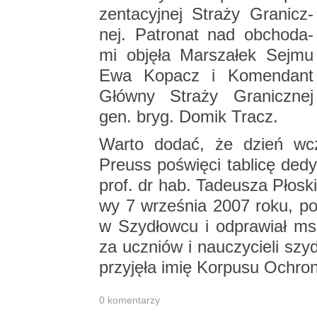
zen­ta­cyj­nej Stra­ży Gra­nicz­
nej. Pa­tro­nat nad ob­cho­da­
mi ob­ję­ła Mar­sza­łek Sejmu
Ewa Ko­pacz i Ko­men­dant
Głów­ny Stra­ży Gra­nicz­nej
gen. bryg. Domik Tracz.
Warto dodać, że dzień wcze
Preuss po­świę­ci ta­bli­cę de­d
prof. dr hab. Ta­de­usza Pło­sk
wy 7 wrze­śnia 2007 roku, po­
w Szy­dłow­cu i od­pra­wiał msz
za uczniów i na­uczy­cie­li szy­d
przy­ję­ła imię Kor­pu­su Ochro­n
0 ko­men­ta­rzy