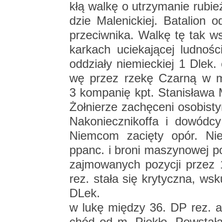
kłą walkę o utrzy­ma­nie ru­bie
dzie Ma­le­nic­kiej. Ba­ta­lion od
prze­ciw­ni­ka. Walkę tę tak w
kar­kach ucie­ka­ją­cej lud­no­
od­dzia­ły nie­miec­kiej 1 Dlek
wę przez rzekę Czar­ną w m. 
3 kom­pa­nię kpt. Sta­ni­sła­wa 
Żoł­nie­rze za­chę­ce­ni oso­bi­
Na­ko­niecz­ni­kof­fa i do­wód­
Niem­com za­cię­ty opór. Nie­p
ppanc. i broni ma­szy­no­wej po
zaj­mo­wa­nych po­zy­cji przez
rez. stała się kry­tycz­na, wsku
DLek.
w lukę mię­dzy 36. DP rez. a 12. DP w re­jo­nie na po­łu­dnio­wy za­chód od m. Pie­kło. Po­wsta­ła groź­ba od­cię­cia dy­wi­zji od sił głów­nych grupy roz­wi­ja­ją­cej się obron­nie pod Skar­ży­skiem Ka­mien­ną. Groź­ba od­cię­cia dy­wi­zji zmu­si­ła płk B. Ostrow­skie­go do za­rzą­dze­nia od­wro­tu w kie­run­ku wschod­nim. „Wobec tego, że już nad­cho­dził dzień i nie chcia­łem na­ra­żać od­dzia­łów na stra­ty ze stro­ny lot­nic­twa nie­przy­ja­ciel¬skie­go, po­sta­no­wi­łem od­wrót wy­ko­nać do­pie­ro nocą z dnia 7 na 8 wrze­śnia, rano zaś tylko prze­gru­po­wać od­dzia­ły i pod­cią­gnąć je bli­żej m. Koń­skie” . De­cy­zja płk B. Ostrow­skie­go o po­zo­sta­niu w dniu 7 wrze­śnia w re­jo­nie m. Koń­skie, nie mając wła­ści­we­go roz­po­zna­nia sił prze­ciw­ni­ka i są­dząc, że ma przed sobą je­dy­nie siły 1 Dlek. była wiel­ce ry­zy­kow­na. Po­zo­sta­wa­nie w re­jo­nie m. Koń­skie sta­no­wi­ło tym więk­sze za­gro­że­nie, że na po­łu­dnie od po­zy­cji obron­nych dy­wi­zji po­wsta­ła 20-ki­lo­me­tro­wa luka w wy­ni­ku wy­co­fa­nia się od­dzia­łów 3. DP na m. Od­ro­wąż . Tym samym dy­wi­zja, która wal­czy­ła w znacz­nie uszczu­plo­nym skła­dzie, po­zba­wio­na prak­tycz­nie ar­ty­le­rii zo­sta­ła wy­sta­wio­na na ude­rze­nie prze­wa­ża­ją­cych sił prze­ciw­ni­ka. W go­dzi­nach przed­po­łu­dnio­wych 7 wrze­śnia dy­wi­zja przy­ję­ła dwu­rzu­to­we ugru­po­wa­nie bo­jo­we w re­jo­nie Koń­skich. W pierw­szym rzu­cie w rej. Ka­za­no­wa zajął po­zy­cje 163. pp rez. Ob­sa­dził on od­ci­nek na za­chód od Mo­dli­sze­wic i po­łu­dnio­wy za­chód od No­we­go Ka­za­no­wa. II. ba­ta­lion mjr J. An­dry­chow­skie­go zajął po­zy­cje na pra­wym skrzy­dle pułku w rej. Mo­dli­sze­wic, na lewym skrzy­dle pułku zajął po­zy­cje III. ba­ta­lion mjr Ka­zi­mie­rza Bie­law­skie­go. I. ba­ta­lion mjr S. Ruś­kie­wi­cza sta­no­wią­cy odwód pułku ze­środ­ko­wał się w lesie ka­za­now­skim. W dru­gim rzu­cie dy­wi­zji, na ru­bie­ży Rogów - Piła - Kozia Wola, sta­nął 165. pp rez. wzmoc­nio­ny zbior­czym ba­ta­lio­nem z 25. pp (7. DP). I. ba­ta­lion mjr M. Tinza sta­nął na skra­ju lasu pod Ro­go­wem, II. ba­ta­lion mjr Sta­ni­sła­wa In­glo­ta zajął po­zy­cje w re­jo­nie Ko­ziej Woli, zbior­czy ba­ta­lion 25. pp zajął po­zy­cje na skra­ju lasu pod Piłą. Szwa­dron ka­wa­le­rii dy­wi­zyj­nej rtm. B. Ricz­ki jako ubez­pie­cze­nie dy­wi­zji z kie­run­ku pół­noc­ne­go, roz­wi­nął się pod miej­sco­wo­ścią Ba­rycz. Ar­ty­le­ria dy­wi­zji w skła­dzie 1. ba­te­rii z 7. pal pod do­wódz­twem kpt. S. Pru­skie­go, zo­sta­ła prze­zna­czo­na do ogól­ne­go wspar­cia od­dzia­łów. Do­wódz­two dy­wi­zji sta­nę­ło w lesie pod Nie­świń­skim Młyn­kiem. W tym po­ło­że­niu, dą­żą­ce na Radom pod­od­dzia­ły 1. DLek. ude­rzy­ły o godz. 1400 7 wrze­śnia na po­zy­cję obron­ną 163. pp pod Ka­za­no­wem. Walki o po­zy­cję pod Ka­za­no­wem trwa­ły do zmro­ku, po­nie­waż 163. pp mimo braku wspar­cia ar­ty­le­rii sta­wił za­cię­ty opór. Je­dy­na ba­te­ria ar­ty­le­rii kpt. S. Pru¬skie­go na­tych­miast po otwar­ciu ognia zo­sta­ła zbom­bar­do­wa­na i za­prze­sta­ła walki. W trak­cie za­cię­tych walk Ka­za­nów dwu­krot­nie prze­cho­dził z rąk do rąk. Pułk po­niósł do­tkli­we stra­ty w lu­dziach i sprzę­cie, tra­cąc wielu za­bi­tych i ran­nych oraz 5 dział prze­ciw­pan­cer­nych. Walki 163. pp pod Ka­za­no­wem tak opi­su­je w swo­ich wspo­mnie­niach kpt. W. Hen­zell, do­wód­ca 3. kom­pa­nii ce­ka­emów III. ba­ta­lio­nu: „Po paru go­dzi­nach - walka po­now­nie przy­bie­ra na sile. Ar­ty­le­ria npla strze­la bez prze­rwy ogniem kie­ro­wa­nym przez lot­ni­ka. Po na­si­le­niu ognia wnio­sku­ję, że npl przy­go­to­wu­je się do sztur­mu. Z głębi lasu nad­cią­ga odwód pułku - I baon 163 pp mjr S. Ruś­kie­wi­cza, jak rów­nież i d-ca pułku ppłk Prze­my­sław Na­ko­niecz­ni­koff. Baon za­pa­da na skraj lasu w po­szy­ciu le­śnym. Skła­dam d-cy pułku krót­ki mel­du­nek. D-ca pułku ob­ser­wu­je przez lor­net­kę pole walki, dzie­li się swymi spo­strze­że­nia­mi i pod­ry­wa I baon 163 pp do prze­ciw­u­de­rze­nia. Po­szli jak na de­fi­la­dę, przez chwi­lę za­nie­mó­wi­li­śmy, pa­trząc na nich i po­dzi­wia­jąc ich po­sta­wę. Na­si­le­nie ognia npla gwał­tow­nie wzmo­gło się. Niem­cy wdzie­ra­ją się do Ka­za­no­wa. Prze­ciw­u­de­rze­nie wspar­te ogniem broni ma­szy­no­wej i moź­dzie­rzy, do­cho­dzi do Ka­za­no­wa i nik­nie w opłot­kach. Na czele swo­ich plu­to­nów idą: por. Józef Bu­kow­ski, ppor. rez. Sta­ni­sław 