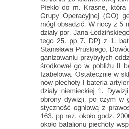
Pie­kło do m. Kra­sne, którą
Grupy Ope­ra­cyj­nej (GO) gen
mógł ob­sa­dzić. W nocy z 5 na 
dzia­ły por. Jana Ło­dziń­skie­go
te­go 25. pp 7. DP) z 1. ba­te­ri
Sta­ni­sła­wa Pru­skie­go. Do­wód
ga­ni­zo­wa­niu przy­by­łych od­d
środ­ko­wał go w po­bli­żu II b
Iza­be­lo­wa. Osta­tecz­nie w s
nów pie­cho­ty i ba­te­ria ar­ty­l
dzia­ły nie­miec­kiej 1. Dy­wi­z
obro­ny dy­wi­zji, po czym w go
stycz­ność ognio­wą z pra­wo­s
163. pp rez. około godz. 2000
około ba­ta­lio­nu pie­cho­ty wspar­