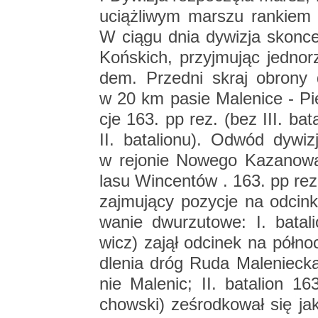
uciąż­li­wym mar­szu ran­kiem
W ciągu dnia dy­wi­zja skon­cen
Koń­skich, przyj­mu­jąc jed­no­r
dem. Przed­ni skraj obro­ny d
w 20 km pasie Ma­le­ni­ce - Pi
cje 163. pp rez. (bez III. ba­
II. ba­ta­lio­nu). Odwód dy­wi­z
w re­jo­nie No­we­go Ka­za­no­wa
lasu Win­cen­tów . 163. pp rez. 
zaj­mu­ją­cy po­zy­cje na od­cin­
wa­nie dwu­rzu­to­we: I. ba­ta­
wicz) zajął od­ci­nek na pół­no
dle­nia dróg Ruda Ma­le­niec­k
nie Ma­le­nic; II. ba­ta­lion 
chow­ski) ze­środ­ko­wał się 