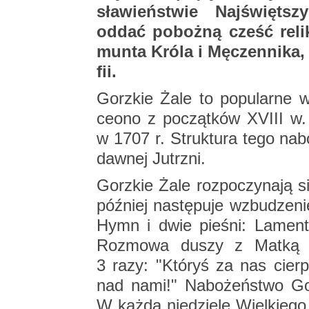
sła­wień­stwie Naj­święt­
oddać po­boż­ną cześć re­li
mun­ta Króla i Mę­czen­ni­ka, p
fii.
Gorz­kie Żale to po­pu­lar­ne 
ce­ono z po­cząt­ków XVIII w. 
w 1707 r. Struk­tu­ra tego na­bo
daw­nej Jutrz­ni.
Gorz­kie Żale roz­po­czy­na­ją s
póź­niej na­stę­pu­je wzbu­dze­ni
Hymn i dwie pie­śni: La­ment
Roz­mo­wa duszy z Matką Bo
3 razy: "Któ­ryś za nas cier­p
nad nami!" Na­bo­żeń­stwo Gorz
W każdą nie­dzie­lę Wiel­kie­g