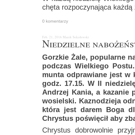
chę­ta roz­po­czy­na­ją­ca każd
0 ko­men­ta­rzy
Feb. 21, 2016
Marek So­ko­łow­ski
Nie­dziel­ne na­bo­żeń­
Gorz­kie Żale, po­pu­lar­ne n
pod­czas Wiel­kie­go Postu.
mun­ta od­pra­wia­ne jest w 
godz. 17.15. W II nie­dzie­lę
An­drzej Kania, a ka­za­nie p
wo­siel­ski. Ka­zno­dzie­ja od
która jest darem Boga dla
Chry­stus po­świę­cił aby zba
Chry­stus do­bro­wol­nie przyj­