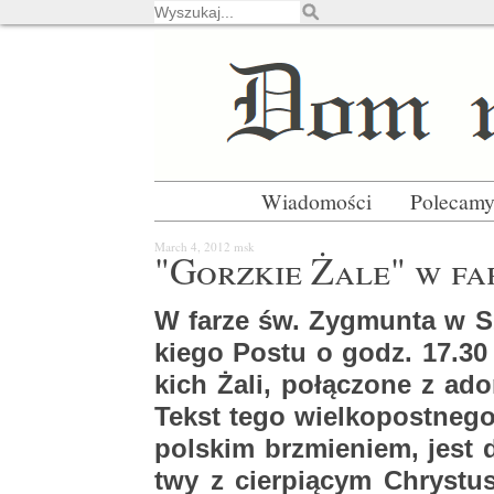
Wiadomości
Polecam
March 4, 2012
msk
"Gorz­kie Żale" w fa
W farze św. Zyg­mun­ta w Sz
kie­go Postu o godz. 17.30 
kich Żali, po­łą­czo­ne z ad­o­
Tekst tego wiel­ko­post­ne­go
pol­skim brzmie­niem, jest d
twy z cier­pią­cym Chry­stu­