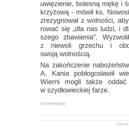
uwię­zie­nie, bo­le­sną mękę i 
krzy­żo­wą - mówił ks. No­wo­sie
zre­zy­gno­wał z wol­no­ści, aby
ro­wać się „dla nas ludzi, i d
sze­go zba­wie­nia”. Wy­zwo­l
z nie­wo­li grze­chu i ob­da
swoją wol­no­ścią.
Na za­koń­cze­nie na­bo­żeń­st
A. Kania po­bło­go­sła­wił wi
Wier­ni mogli także oddać c
w szy­dło­wiec­kiej farze.
0 ko­men­ta­rzy
Layout