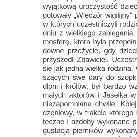
wy­jąt­ko­wą uro­czy­stość dzie
go­to­wa­ły „Wie­czór wi­gi­lij­ny”
w któ­rych uczest­ni­czy­li ro­d
dniu z wiel­kie­go za­bie­ga­nia,
mos­fe­rę, która była prze­peł­n
dow­ne prze­ży­cie, gdy dzie­
przy­szedł Zba­wi­ciel. Uczest­
się jak jedna wiel­ka ro­dzi­na
szą­cych swe dary do szop­ki,
dłoni i kró­lów, był bar­dzo wz
ma­łych ak­to­rów i Ja­seł­ka w 
nie­za­po­mnia­ne chwi­le. Ko­le
dze­nio­wy, w trak­cie któ­re­g
tecz­ne i ozdo­by wy­ko­na­ne pr
gu­sta­cja pier­ni­ków wy­ko­na