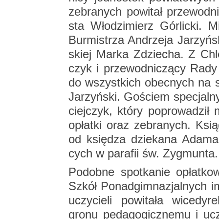
ze­bra­nych po­wi­tał prze­wod­n
sta Wło­dzi­mierz Gór­lic­ki.
Bur­mi­strza An­drze­ja Ja­rzyń­
skiej Marka Zdzie­cha. Z Chle
czyk i prze­wod­ni­czą­cy Rad
do wszyst­kich obec­nych na spo
Ja­rzyń­ski. Go­ściem spe­cjal­
ciej­czyk, który po­pro­wa­dził mo­
opłat­ki oraz ze­bra­nych. Ksią
od księ­dza dzie­ka­na Adama Ra
cych w pa­ra­fii św. Zyg­mun­ta.
Po­dob­ne spo­tka­nie opłat­ko
Szkół Po­nad­gim­na­zjal­nych
uczy­cie­li po­wi­ta­ła wi­ce­dy­
gronu pe­da­go­gicz­ne­mu i ucz