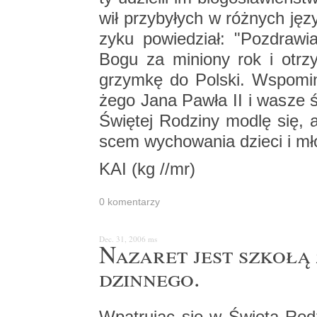
wił przy­by­łych w róż­nych ję­
zy­ku po­wie­dział: "Po­zdra­w
Bogu za mi­nio­ny rok i otrzy
grzym­kę do Pol­ski. Wspo­mi
że­go Jana Pawła II i wasze świ
Świę­tej Ro­dzi­ny modlę się,
scem wy­cho­wa­nia dzie­ci i mł
KAI (kg //mr)
0 ko­men­ta­rzy
Dec. 31, 2006
ms
Na­za­ret jest szko­łą
dzin­ne­go.
Wpa­tru­jąc się w Świę­tą Ro­dzi