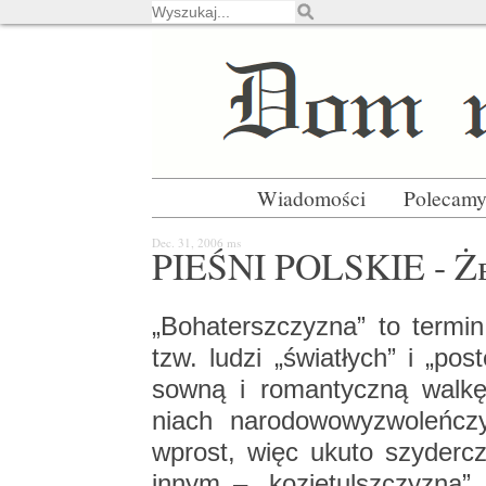
Wiadomości
Polecam
Dec. 31, 2006
ms
PIE­ŚNI POL­SKIE - Ż
„Bo­ha­tersz­czy­zna” to ter­mi
tzw. ludzi „świa­tłych” i „po­
sow­ną i ro­man­tycz­ną walkę 
niach na­ro­do­wo­wy­zwo­le
wprost, więc ukuto szy­der­cz
innym – „ko­zie­tulsz­czy­zna”. 