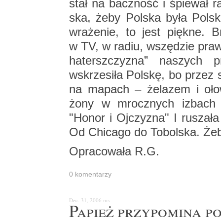
stał na bacz­ność i śpie­wał 
ska, żeby Pol­ska była Pol­sk
wra­że­nie, to jest pięk­ne. Br
w TV, w radiu, wszę­dzie pra­wi
ha­tersz­czy­zna” na­szych p
wskrze­si­ła Pol­skę, bo przez sto
na ma­pach – że­la­zem i oło­w
żony w mrocz­nych izbach W
"Honor i Oj­czy­zna" I ru­sza­ł
Od Chi­ca­go do To­bol­ska. Żeb
Opra­co­wa­ła R.G.
0 ko­men­ta­rzy
Dec. 31, 2006
ms
Pa­pież przy­po­mi­na p