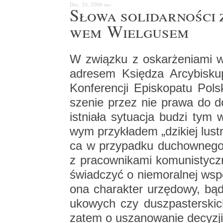
Dec. 20, 2006
ms
Słowa so­li­dar­no­ści z
wem Wiel­gu­sem
W związ­ku z oskar­że­nia­mi 
ad­re­sem Księ­dza Ar­cy­bi­sku
Kon­fe­ren­cji Epi­sko­pa­tu Po
sze­nie przez nie prawa do do­
ist­nia­ła sy­tu­acja budzi tym 
wym przy­kła­dem „dzi­kiej lu­st
ca w przy­pad­ku du­chow­ne­g
z pra­cow­ni­ka­mi ko­mu­ni­sty
świad­czyć o nie­mo­ral­nej współ
ona cha­rak­ter urzę­do­wy, bąd
uko­wych czy dusz­pa­ster­skic
zatem o usza­no­wa­nie de­cy­zj