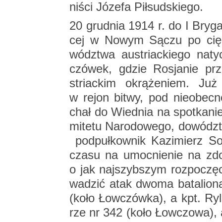
ni­ści Jó­ze­fa Pił­sud­skie­go.
20 grud­nia 1914 r. do I Bry­ga­
cej w Nowym Sączu po cięż­ki
wódz­twa au­striac­kie­go na­t
czó­wek, gdzie Ro­sja­nie prze­
striac­kim okrą­że­niem. Już na
w rejon bitwy, pod nie­obec­noś
chał do Wied­nia na spo­tka­nie 
mi­te­tu Na­ro­do­we­go, do­wódz
pod­puł­kow­nik Ka­zi­mierz S
czasu na umoc­nie­nie na zdo­b
o jak naj­szyb­szym roz­po­czę­c
wa­dzić atak dwoma ba­ta­lio­n
(koło Łow­czów­ka), a kpt. Ryl
rze nr 342 (koło Łow­czo­wa), a