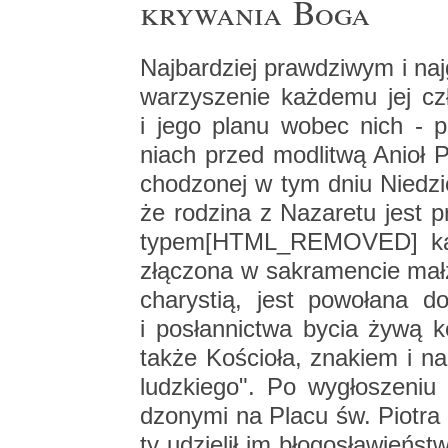
kry­wa­nia Boga
Naj­bar­dziej praw­dzi­wym i naj­
wa­rzy­sze­nie każ­de­mu jej c
i jego planu wobec nich - po­
niach przed mo­dli­twą Anioł P
cho­dzo­nej w tym dniu Nie­dzie­l
że ro­dzi­na z Na­za­re­tu jes
ty­pem[HTML_RE­MO­VED] każ­de
złą­czo­na w sa­kra­men­cie ma
cha­ry­stią, jest po­wo­ła­na do
i po­słan­nic­twa bycia żywą k
także Ko­ścio­ła, zna­kiem i na­r
ludz­kie­go". Po wy­gło­sze­ni
dzo­ny­mi na Placu św. Pio­tra p
ty udzie­lił im bło­go­sła­wień­s