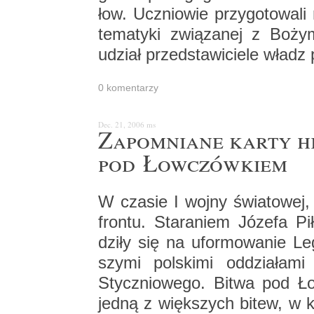
łow. Ucznio­wie przy­go­to­wa­li
te­ma­ty­ki zwią­za­nej z Boży
udział przed­sta­wi­cie­le władz p
0 ko­men­ta­rzy
Dec. 21, 2006
ms
Za­po­mnia­ne karty hi
pod Łow­czów­kiem
W cza­sie I wojny świa­to­wej, 
fron­tu. Sta­ra­niem Jó­ze­fa Pił
dzi­ły się na ufor­mo­wa­nie Le
szy­mi pol­ski­mi od­dzia­ła­
Stycz­nio­we­go. Bitwa pod Ło
jedną z więk­szych bitew, w któ­