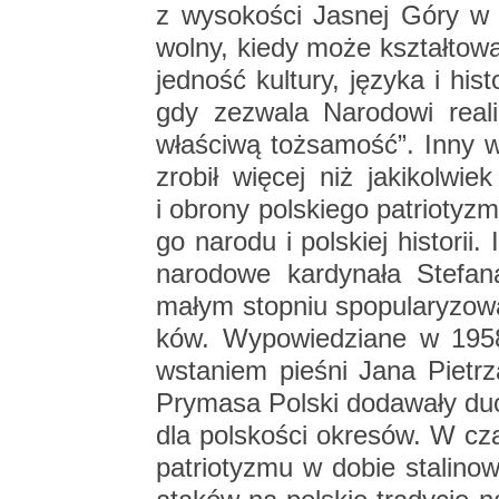
z wy­so­ko­ści Ja­snej Góry w
wolny, kiedy może kształ­to­wa
jed­ność kul­tu­ry, ję­zy­ka i hi­s
gdy ze­zwa­la Na­ro­do­wi re­a
wła­ści­wą toż­sa­mość”. Inny w
zro­bił wię­cej niż ja­ki­kol­w
i obro­ny pol­skie­go pa­trio­ty­z
go na­ro­du i pol­skiej hi­sto­rii.
na­ro­do­we kar­dy­na­ła Ste­f
małym stop­niu spo­pu­la­ry­zo­w
ków. Wy­po­wie­dzia­ne w 1958
wsta­niem pie­śni Jana Pie­tr
Pry­ma­sa Pol­ski do­da­wa­ły d
dla pol­sko­ści okre­sów. W cza­s
pa­trio­ty­zmu w dobie sta­li­no