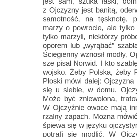
jest sam, szuka łaski, do­ma
z Oj­czy­zny jest ba­ni­tą, ode­
sa­mot­ność, na tę­sk­no­tę, 
marzy o po­wro­cie, ale tylko
tylko ma­rzy­li, nie­któ­rzy pró
opo­rem lub „wy­rą­bać” sza­bl
Ście­gien­ny wzno­sił modły, 
sze pisał Nor­wid. I kto sza­bl
woj­sko. Żeby Pol­ska, żeby 
Pło­ski mówi dalej: Oj­czy­zna 
się u sie­bie, w domu. Oj­czy­
Może być znie­wo­lo­na, tra­t
W Oj­czyź­nie owoce mają in
rzal­ny za­pach. Można mówić róż
śpie­wa się w ję­zy­ku oj­czy­st
po­tra­fi się mo­dlić. W Oj­c