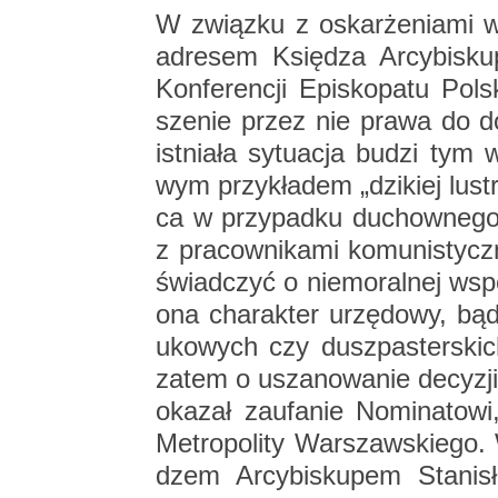
W związ­ku z oskar­że­nia­mi 
ad­re­sem Księ­dza Ar­cy­bi­sku
Kon­fe­ren­cji Epi­sko­pa­tu Po
sze­nie przez nie prawa do do­
ist­nia­ła sy­tu­acja budzi tym 
wym przy­kła­dem „dzi­kiej lu­st
ca w przy­pad­ku du­chow­ne­g
z pra­cow­ni­ka­mi ko­mu­ni­sty
świad­czyć o nie­mo­ral­nej współ
ona cha­rak­ter urzę­do­wy, bąd
uko­wych czy dusz­pa­ster­skic
zatem o usza­no­wa­nie de­cy­zj
oka­zał za­ufa­nie No­mi­na­to­w
Me­tro­po­li­ty War­szaw­skie­go.
dzem Ar­cy­bi­sku­pem Sta­ni