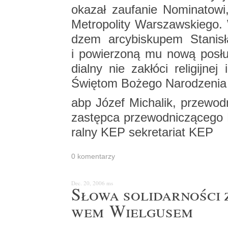
oka­zał za­ufa­nie No­mi­na­to­w
Me­tro­po­li­ty War­szaw­skie­go.
dzem ar­cy­bi­sku­pem Sta­ni
i po­wie­rzo­ną mu nową po­sł
dial­ny nie za­kłó­ci re­li­gij­nej
Świę­tom Bo­że­go Na­ro­dze­nia
abp Józef Mi­cha­lik, prze­wod­
za­stęp­ca prze­wod­ni­czą­ce­go
ral­ny KEP se­kre­ta­riat KEP
0 ko­men­ta­rzy
Dec. 20, 2006
ms
Słowa so­li­dar­no­ści z
wem Wiel­gu­sem