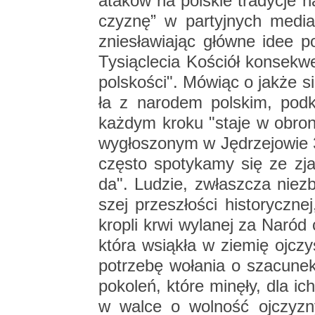
ata­ków na pol­skie tra­dy­cje na
czy­znę” w par­tyj­nych me­diach
znie­sła­wia­jąc głów­ne idee po
Ty­siąc­le­cia Ko­ściół kon­se­kw
pol­sko­ści". Mó­wiąc o jakże sil
ła z na­ro­dem pol­skim, pod­k
każ­dym kroku "staje w obro­ni
wy­gło­szo­nym w Ję­drze­jo­wie 3
czę­sto spo­ty­ka­my się ze zja
da". Lu­dzie, zwłasz­cza nie­zby
szej prze­szło­ści hi­sto­rycz­nej
kro­pli krwi wy­la­nej za Naród c
która wsią­kła w zie­mię oj­czy
po­trze­bę wo­ła­nia o sza­cu­ne
po­ko­leń, które mi­nę­ły, dla ic
w walce o wol­ność oj­czy­zny