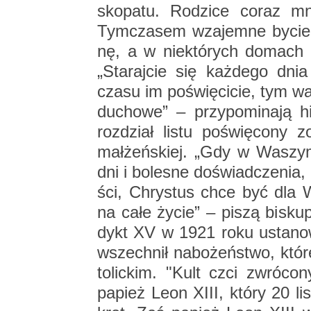
sko­pa­tu. Ro­dzi­ce coraz mn
Tym­cza­sem wza­jem­ne bycie ra
nę, a w nie­któ­rych do­mach 
„Sta­raj­cie się każ­de­go dn
czasu im po­świę­ci­cie, tym wa
du­cho­we” – przy­po­mi­na­ją 
roz­dział listu po­świę­co­ny z
mał­żeń­skiej. „Gdy w Wa­szym
dni i bo­le­sne do­świad­cze­nia, 
ści, Chry­stus chce być dla Was 
na całe życie” – piszą bi­sku­
dykt XV w 1921 roku usta­no­wi
wszech­nił na­bo­żeń­stwo, kt
to­lic­kim. "Kult czci zwró­co­
pa­pież Leon XIII, który 20 li­