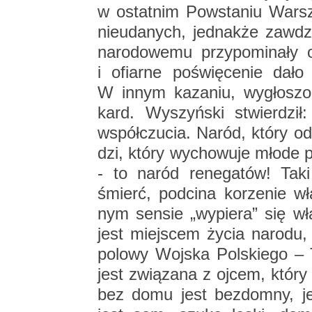
w ostat­nim Po­wsta­niu War­s
nie­uda­nych, jed­nak­że za­wd
na­ro­do­we­mu przy­po­mi­na­ł
i ofiar­ne po­świę­ce­nie dało 
W innym ka­za­niu, wy­gło­s
kard. Wy­szyń­ski stwier­dzi
współ­czu­cia. Naród, który od­ci
dzi, który wy­cho­wu­je młode po
- to naród re­ne­ga­tów! Taki
śmierć, pod­ci­na ko­rze­nie w
nym sen­sie „wy­pie­ra” się wła
jest miej­scem życia na­ro­du,
po­lo­wy Woj­ska Pol­skie­go – T
jest zwią­za­na z ojcem, który 
bez domu jest bez­dom­ny, jes