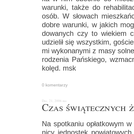
wa­run­ki, także do re­ha­bi­l
osób. W sło­wach miesz­kań­c
dobre wa­run­ki, w ja­kich mo
do­wa­nych czy to wie­kiem cz
udzie­lił się wszyst­kim, go­ście 
mi wy­ko­na­ny­mi z masy sol­ne
ro­dze­nia Pań­skie­go, wzmac­
kolęd. msk
0 ko­men­ta­rzy
Dec. 21, 2006
ms
Czas świą­tecz­nych ż
Na spo­tka­niu opłat­ko­wym w St
ni­cy jed­no­stek po­wia­to­wyc