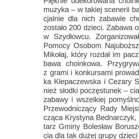
Pięk­nie ude­ko­ro­wa­na cho­in­k
mu­zy­ka – w ta­kiej sce­ne­rii ba
cjal­nie dla nich za­ba­wie cho­
zo­sta­ło 200 dzie­ci. Za­ba­wa 
w Szy­dłow­cu. Zor­ga­ni­zo­wa­
Po­mo­cy Oso­bom Naj­uboż­sz
Mi­ko­łaj, który roz­dał im pacz­
ba­wa cho­in­ko­wa. Przy­gry­
z grami i kon­kur­sa­mi pro­wa
ka Kle­pa­czew­ska i Ce­za­ry Sło
nież słod­ki po­czę­stu­nek – cia
za­ba­wy i wszel­kiej po­myśl­
Prze­wod­ni­czą­cy Rady Miej­
czą­ca Kry­sty­na Bed­nar­czyk,
tarz Gminy Bo­le­sław Bo­ru­szew
cia dla tak dużej grupy dzie­ci