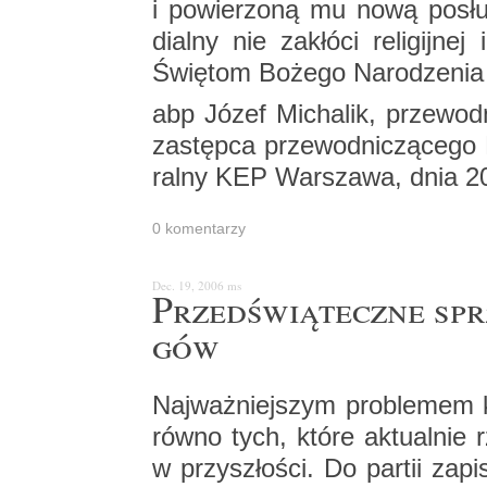
i po­wie­rzo­ną mu nową po­sł
dial­ny nie za­kłó­ci re­li­gij­nej
Świę­tom Bo­że­go Na­ro­dze­nia
abp Józef Mi­cha­lik, prze­wod­
za­stęp­ca prze­wod­ni­czą­ce­go
ral­ny KEP War­sza­wa, dnia 20
0 ko­men­ta­rzy
Dec. 19, 2006
ms
Przed­świą­tecz­ne sprz
gów
Naj­waż­niej­szym pro­ble­mem k
rów­no tych, które ak­tu­al­nie 
w przy­szło­ści. Do par­tii za­pi