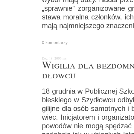
„spraw­nie” zor­ga­ni­zo­wa­ne 
sta­wa mo­ral­na człon­ków, ic
mają naj­mniej­sze­go zna­cze­n
0 ko­men­ta­rzy
Dec. 19, 2006
ms
Wi­gi­lia dla bez­dom
dłow­cu
18 grud­nia w Pu­blicz­nej Szko
bie­skie­go w Szy­dłow­cu od­by­ł
gi­lij­ne dla osób sa­mot­nych 
wiec. Ini­cja­to­rem i or­ga­ni­za­
po­wo­dów nie mogą spę­dzać jej