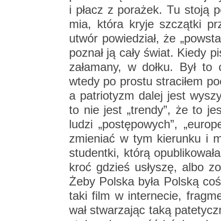
i płacz z po­ra­żek. Tu stoją po
mia, która kryje szcząt­ki pr
utwór po­wie­dział, że „po­wst
po­znał ją cały świat. Kiedy pi
za­ła­ma­ny, w dołku. Był to 
wtedy po pro­stu stra­ci­łem p
a pa­trio­tyzm dalej jest wy­sz
to nie jest „tren­dy”, że to je
ludzi „po­stę­po­wych”, „eu­ro
zmie­niać w tym kie­run­ku i 
stu­dent­ki, którą opu­bli­ko­wa­
kroć gdzieś usły­szę, albo zo­
Żeby Pol­ska była Pol­ską coś 
taki film w in­ter­ne­cie, frag
wał stwa­rza­jąc taką pa­te­tycz­n